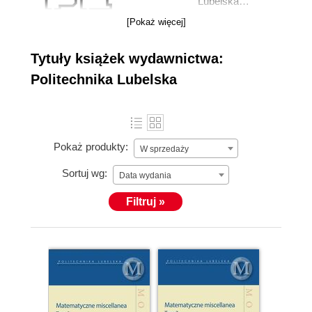
Lubelska
powstała z
[Pokaż więcej]
inicjatywy lubelskiego środowiska techników,
inżynierów i naukowców w roku 1953. Od chwili
Tytuły książek wydawnictwa:
powstania Politechnika Lubelska kształci kadrę
Politechnika Lubelska
inżynierską i prowadzi badania naukowe, głównie na
potrzeby naszego regionu. Główne kierunki badań
naukowych prowadzonych obecnie w uczelni
związane są z rozwojem konstrukcji i technologii,
Pokaż produkty:
W sprzedaży
ochroną środowiska oraz oszczędnością materiałów i
energii.
Sortuj wg:
Data wydania
Filtruj »