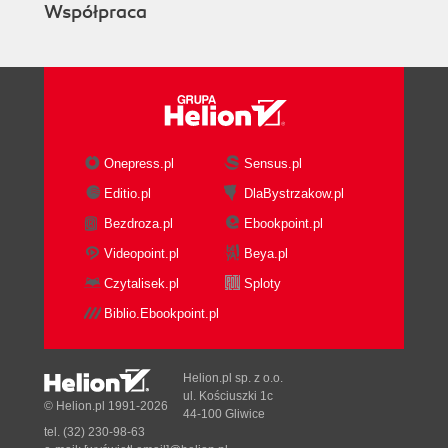
Współpraca
Onepress.pl
Sensus.pl
Editio.pl
DlaBystrzakow.pl
Bezdroza.pl
Ebookpoint.pl
Videopoint.pl
Beya.pl
Czytalisek.pl
Sploty
Biblio.Ebookpoint.pl
Helion.pl sp. z o.o.
ul. Kościuszki 1c
© Helion.pl 1991-2026
44-100 Gliwice
tel. (32) 230-98-63