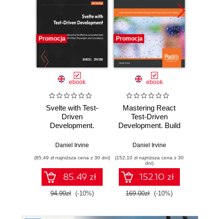
Promocja
Promocja
Promocj
ebook
ebook
ksią
Svelte with Test-
Mastering React
Upor
Driven
Test-Driven
kod. 
Development.
Development. Build
empi
Advance your
rock-solid, well-
proj
skills and write
tested web apps
oprog
Daniel Irvine
Daniel Irvine
Ke
effective
with React, Redux
(85,49 zł najniższa cena z 30 dni)
(152,10 zł najniższa cena z 30
(24,95 zł naj
automated tests
and GraphQL
dni)
with Vitest,
85.49 zł
152.10 zł
Playwright, and
Cucumber.js
94.99zł
(-10%)
169.00zł
(-10%)
49.9