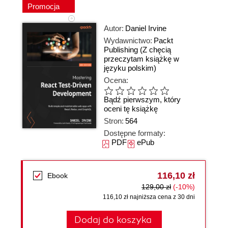
Promocja
Autor:
Daniel Irvine
Wydawnictwo:
Packt
Publishing
(Z chęcią
przeczytam książkę w
języku polskim)
Ocena:
Bądź pierwszym, który
oceni tę książkę
Stron:
564
Dostępne formaty:
PDF
ePub
116,10 zł
Ebook
129,00 zł
(-10%)
116,10 zł najniższa cena z 30 dni
Dodaj do koszyka