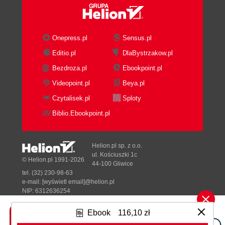
Onepress.pl
Sensus.pl
Editio.pl
DlaBystrzakow.pl
Bezdroza.pl
Ebookpoint.pl
Videopoint.pl
Beya.pl
Czytalisek.pl
Sploty
Biblio.Ebookpoint.pl
Helion.pl sp. z o.o.
ul. Kościuszki 1c
© Helion.pl 1991-2026
44-100 Gliwice
tel. (32) 230-98-63
e-mail:
[wyświetl email]@helion.pl
NIP: 6312636254
Regon: 241989027
Ebook
116,10 zł
Designed with ♥ by
Tonik.pl