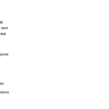
ly
 next
tial
anyone
ves
ystems