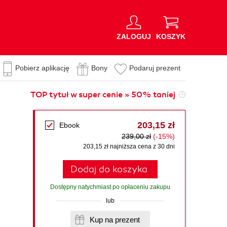
ZALOGUJ
KOSZYK
Pobierz aplikację
Bony
Podaruj prezent
TOP tytuł w super cenie » 50% taniej
203,15 zł
Ebook
239,00 zł
(-15%)
203,15 zł najniższa cena z 30 dni
Dodaj do koszyka
Dostępny natychmiast po opłaceniu zakupu
lub
Kup na prezent