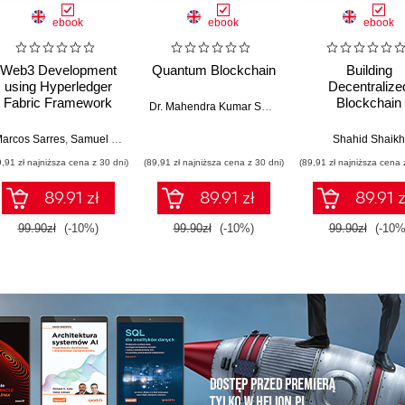
ebook
ebook
ebook
Web3 Development
Quantum Blockchain
Building
using Hyperledger
Decentralize
Fabric Framework
Blockchain
Dr. Mahendra Kumar Shrivas
,
Dr. Kamal Kant Hiran
,
Applications - 
Edition
arcos Sarres
,
Samuel Venzi
Shahid Shaikh
9,91 zł najniższa cena z 30 dni)
(89,91 zł najniższa cena z 30 dni)
(89,91 zł najniższa cena 
89.91 zł
89.91 zł
89.91 z
99.90zł
(-10%)
99.90zł
(-10%)
99.90zł
(-10%