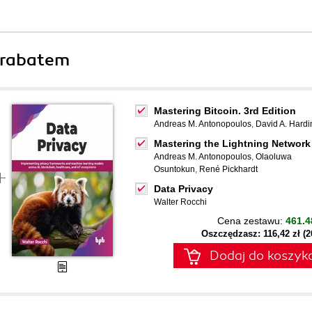
 rabatem
Mastering Bitcoin. 3rd Edition
Andreas M. Antonopoulos
,
David A. Hardi
Mastering the Lightning Network
Andreas M. Antonopoulos
,
Olaoluwa
Osuntokun
,
René Pickhardt
Data Privacy
Walter Rocchi
Cena zestawu:
461.4
Oszczędzasz: 116,42 zł (
Dodaj do koszyk