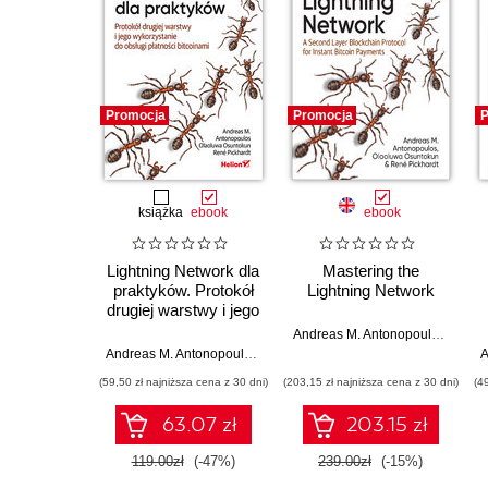
Promocja
Promocja
P
książka
ebook
ebook
Lightning Network dla
Mastering the
praktyków. Protokół
Lightning Network
drugiej warstwy i jego
wykorzystanie do
Andreas M. Antonopoulos
,
Olaol
obsługi płatności
Andreas M. Antonopoulos
,
Olaoluwa Osuntokun
,
René Pickhardt
bitcoinami
(59,50 zł najniższa cena z 30 dni)
(203,15 zł najniższa cena z 30 dni)
(4
63.07 zł
203.15 zł
119.00zł
(-47%)
239.00zł
(-15%)