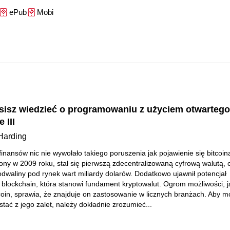
ePub
Mobi
usisz wiedzieć o programowaniu z użyciem otwartego
 III
Harding
finansów nic nie wywołało takiego poruszenia jak pojawienie się bitcoin
y w 2009 roku, stał się pierwszą zdecentralizowaną cyfrową walutą, 
odwaliny pod rynek wart miliardy dolarów. Dodatkowo ujawnił potencjał
i blockchain, która stanowi fundament kryptowalut. Ogrom możliwości, j
tcoin, sprawia, że znajduje on zastosowanie w licznych branżach. Aby 
stać z jego zalet, należy dokładnie zrozumieć...