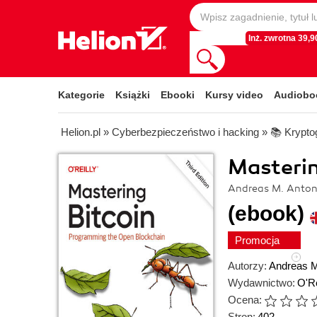
Inż. zwrotna 39,90
Kategorie
Książki
Ebooki
Kursy video
Audiobo
Helion.pl
»
Cyberbezpieczeństwo i hacking
»
📚 Kryptog
Masterin
Andreas M. Anton
(ebook)
Promocja
Autorzy:
Andreas M
Wydawnictwo:
O'Re
Ocena:
Stron:
402