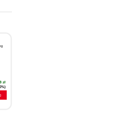
ng
8 zł
20%)
a