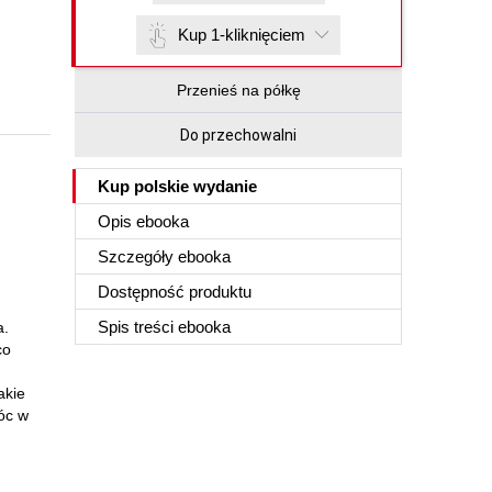
Kup 1-kliknięciem
Przenieś na półkę
Do przechowalni
Kup polskie wydanie
Opis
ebooka
Szczegóły
ebooka
Dostępność produktu
Spis treści
ebooka
a.
co
akie
móc w