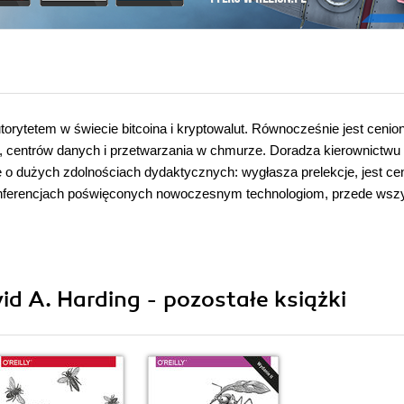
orytetem w świecie bitcoina i kryptowalut. Równocześnie jest ceni
wa, centrów danych i przetwarzania w chmurze. Doradza kierownictwu 
bę o dużych zdolnościach dydaktycznych: wygłasza prelekcje, jest c
onferencjach poświęconych nowoczesnym technologiom, przede wsz
d A. Harding - pozostałe książki