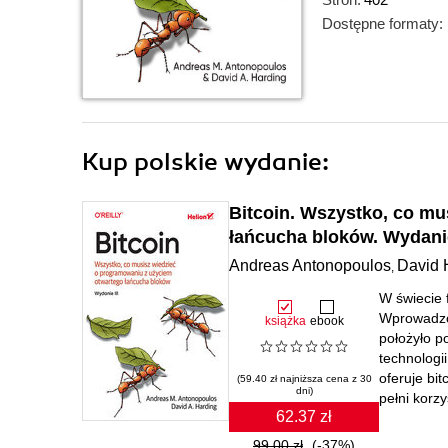
Dostępne formaty:
Kup polskie wydanie:
Bitcoin. Wszystko, co m
łańcucha bloków. Wydanie
Andreas Antonopoulos
David 
,
W świecie 
Wprowadzon
książka
ebook
położyło p
technologi
oferuje bi
(59.40 zł najniższa cena z 30
dni)
pełni korzy
62.37 zł
99.00 zł
(-37%)