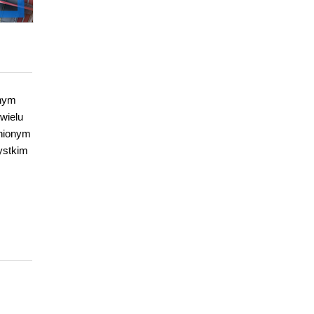
onym
wielu
enionym
ystkim