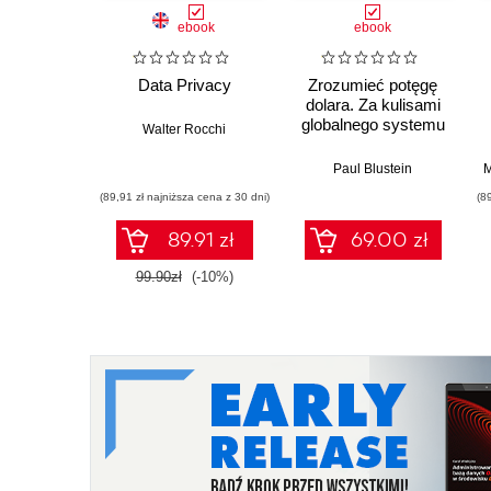
ebook
ebook
Data Privacy
Zrozumieć potęgę
dolara. Za kulisami
globalnego systemu
Walter Rocchi
finansowego
Paul Blustein
M
(89,91 zł najniższa cena z 30 dni)
(8
89.91 zł
69.00 zł
99.90zł
(-10%)