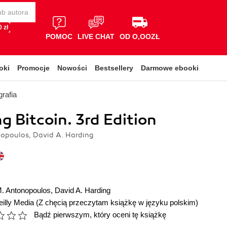
 zł
POMOC
LIVE CHAT
OD O,OOZŁ
oki
Promocje
Nowości
Bestsellery
Darmowe ebooki
rafia
g Bitcoin. 3rd Edition
opoulos, David A. Harding
. Antonopoulos
,
David A. Harding
illy Media
(Z chęcią przeczytam książkę w języku polskim)
Bądź pierwszym, który oceni tę książkę