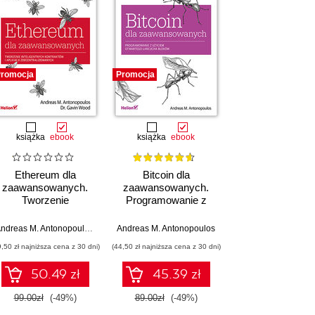
romocja
Promocja
książka
ebook
książka
ebook
Ethereum dla
Bitcoin dla
zaawansowanych.
zaawansowanych.
Tworzenie
Programowanie z
inteligentnych
użyciem otwartego
uwa Osuntokun
,
René Pickhardt
kontraktów i aplikacji
łańcucha bloków.
Andreas M. Antonopoulos
,
Gavin Wood
Andreas M. Antonopoulos
zdecentralizowanych
Wydanie II
9,50 zł najniższa cena z 30 dni)
(44,50 zł najniższa cena z 30 dni)
50.49 zł
45.39 zł
99.00zł
(-49%)
89.00zł
(-49%)