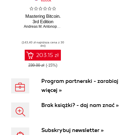
ebook
Mastering Bitcoin.
3rd Edition
Andreas M. Antonopoulos
,
David A. Harding
(143,40 zł najniższa cena z 30
dni)
203.15 zł
239.00 zł
(-15%)
Program partnerski - zarabiaj
więcej »
Brak książki? - daj nam znać »
Subskrybuj newsletter »