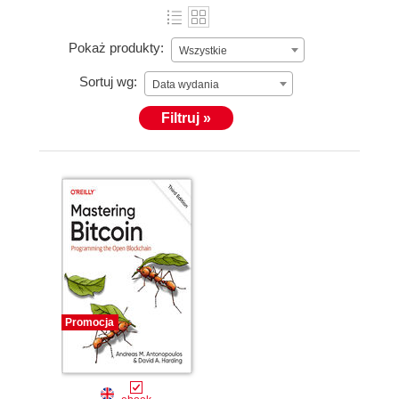
Pokaż produkty:
Wszystkie
Sortuj wg:
Data wydania
Filtruj »
Promocja