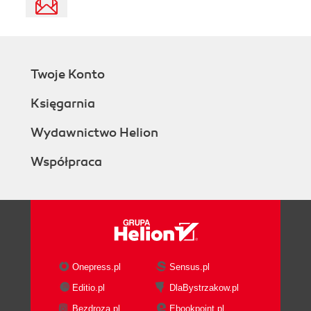
Twoje Konto
Księgarnia
Wydawnictwo Helion
Współpraca
Onepress.pl
Sensus.pl
Editio.pl
DlaBystrzakow.pl
Bezdroza.pl
Ebookpoint.pl