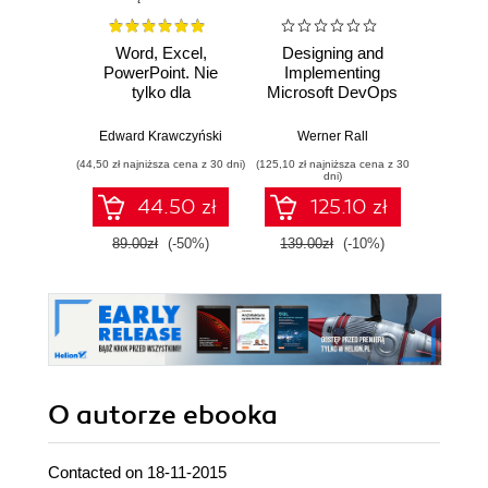
Word, Excel,
Designing and
Micr
PowerPoint. Nie
Implementing
Copilo
tylko dla
Microsoft DevOps
Admi
zaawansowanych
Solutions AZ 400
Fund
Certification Guide.
Build
Edward Krawczyński
Werner Rall
St
Gain Azure
sk
(44,50 zł najniższa cena z 30 dni)
(125,10 zł najniższa cena z 30
(100,08 zł 
DevOps expertise,
confide
dni)
pass the AZ-400
for th
44.50 zł
125.10 zł
with confidence,
AB-900 
and boost your
89.00zł
(-50%)
139.00zł
(-10%)
139.0
cloud career
O autorze
ebooka
Contacted on 18-11-2015