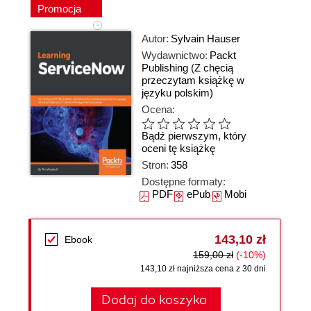
Promocja
Autor:
Sylvain Hauser
Wydawnictwo:
Packt
Publishing
(Z chęcią
przeczytam książkę w
języku polskim)
Ocena:
Bądź pierwszym, który
oceni tę książkę
Stron:
358
Dostępne formaty:
PDF
ePub
Mobi
143,10 zł
Ebook
159,00 zł
(-10%)
143,10 zł najniższa cena z 30 dni
Dodaj do koszyka