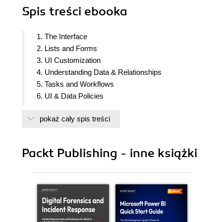
Spis treści
ebooka
1. The Interface
2. Lists and Forms
3. UI Customization
4. Understanding Data & Relationships
5. Tasks and Workflows
6. UI & Data Policies
7. User Administration and Security
pokaż cały spis treści
8. Introduction to Scripting
9. The Glide API
10. The Client-side Glide API
Packt Publishing - inne książki
11. Server-Side Scripting
12. Client-Side Scripting
13. Debugging Security
14. Pro-Tips Pocket Reference