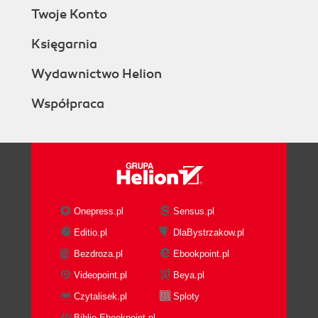
Twoje Konto
Księgarnia
Wydawnictwo Helion
Współpraca
Onepress.pl
Sensus.pl
Editio.pl
DlaBystrzakow.pl
Bezdroza.pl
Ebookpoint.pl
Videopoint.pl
Beya.pl
Czytalisek.pl
Sploty
Biblio.Ebookpoint.pl