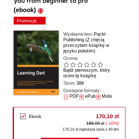
you from beginner to pro
(ebook)
Promocja
Wydawnictwo:
Packt
Publishing
(Z chęcią
przeczytam książkę w
języku polskim)
Ocena:
Bądź pierwszym, który
oceni tę książkę
Stron:
388
Dostępne formaty:
PDF
ePub
Mobi
170,10 zł
Ebook
189,00 zł
(-10%)
170,10 zł najniższa cena z 30 dni