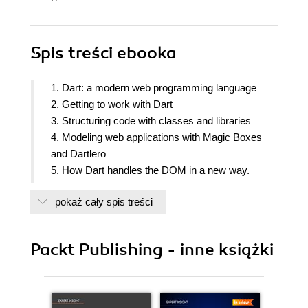
Spis treści
ebooka
1. Dart: a modern web programming language
2. Getting to work with Dart
3. Structuring code with classes and libraries
4. Modeling web applications with Magic Boxes
and Dartlero
5. How Dart handles the DOM in a new way.
6. Combining HTML5-forms with Dart
pokaż cały spis treści
7. Building games with HTML5 and Dart
8. Develop business web applications with web
components
Packt Publishing - inne książki
9. Modeling more complex applications with
Dartling
10. MVC web and UI frameworks in Dart: an
overview