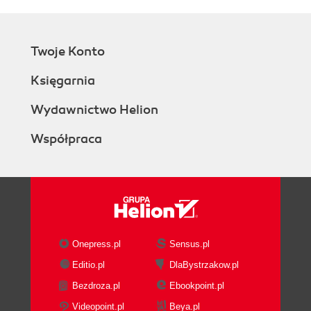
Twoje Konto
Księgarnia
Wydawnictwo Helion
Współpraca
Onepress.pl
Sensus.pl
Editio.pl
DlaBystrzakow.pl
Bezdroza.pl
Ebookpoint.pl
Videopoint.pl
Beya.pl