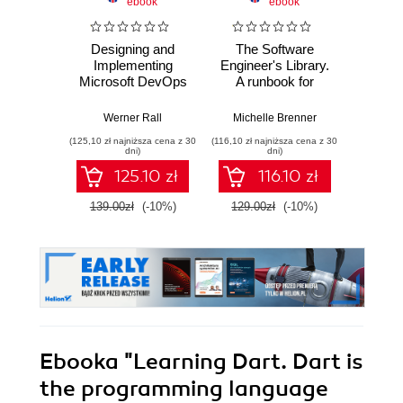
ebook
ebook
Designing and
The Software
Poli
Implementing
Engineer's Library.
Prog
Microsoft DevOps
A runbook for
Prin
Solutions AZ 400
building reliable
prac
Certification Guide.
systems and a
buildi
Werner Rall
Michelle Brenner
Jer
Gain Azure
resilient career
mainta
(125,10 zł najniższa cena z 30
(116,10 zł najniższa cena z 30
(134,10 zł 
DevOps expertise,
pe
dni)
dni)
pass the AZ-400
softwa
125.10 zł
116.10 zł
with confidence,
E
and boost your
139.00zł
(-10%)
129.00zł
(-10%)
149.0
cloud career
Ebooka
"Learning Dart. Dart is
the programming language