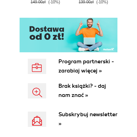
149.00zł
(-10%)
139.00zł
(-10%)
129.0
E
Program partnerski -
zarabiaj więcej »
Brak książki? - daj
nam znać »
Subskrybuj newsletter
»