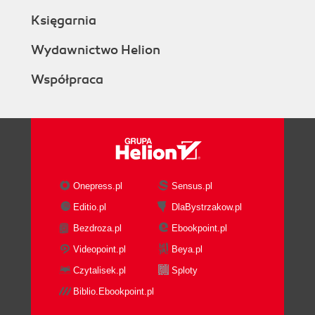
Księgarnia
Wydawnictwo Helion
Współpraca
Onepress.pl
Sensus.pl
Editio.pl
DlaBystrzakow.pl
Bezdroza.pl
Ebookpoint.pl
Videopoint.pl
Beya.pl
Czytalisek.pl
Sploty
Biblio.Ebookpoint.pl