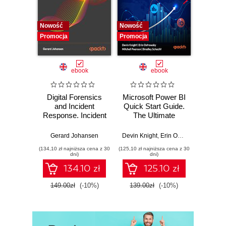
Nowość
Nowość
Nowość
Promocja
Promocja
Promocj
ebook
ebook
Digital Forensics
Microsoft Power BI
Pract
and Incident
Quick Start Guide.
Intel
Response. Incident
The Ultimate
Data-D
Response tools
Beginner's Guide
Hunti
and techniques for
to Power BI, Data
your c
Gerard Johansen
Devin Knight
,
Erin Ostrowsky
,
Mitchel
effective cyber
Storytelling, AI
effor
(134,10 zł najniższa cena z 30
(125,10 zł najniższa cena z 30
(116,10 zł 
threat response -
Tools, and
dete
dni)
dni)
Fourth Edition
Microsoft Fabric -
def
134.10 zł
125.10 zł
Fourth Edition
ATT&C
tool
149.00zł
(-10%)
139.00zł
(-10%)
129.0
E