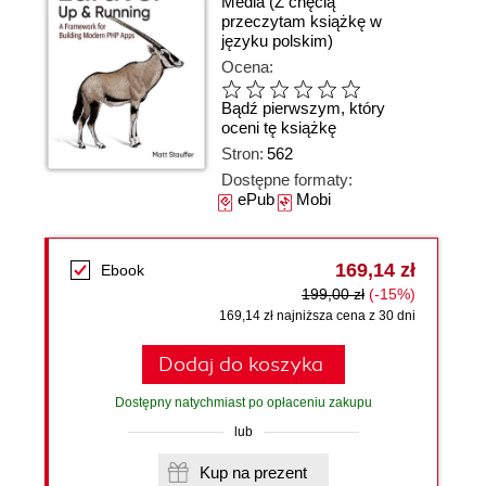
Media
(Z chęcią
przeczytam książkę w
języku polskim)
Ocena:
Bądź pierwszym, który
oceni tę książkę
Stron:
562
Dostępne formaty:
ePub
Mobi
169,14 zł
Ebook
199,00 zł
(-15%)
169,14 zł najniższa cena z 30 dni
Dodaj do koszyka
Dostępny natychmiast po opłaceniu zakupu
lub
Kup na prezent