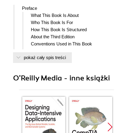
Preface
What This Book Is About
Who This Book Is For
How This Book Is Structured
About the Third Edition
Conventions Used in This Book
OReilly Online Learning
pokaż cały spis treści
How to Contact Us
Acknowledgements
1. Why Laravel?
O'Reilly Media - inne książki
Why Use a Framework?
Ill Just Build It Myself
Consistency and Flexibility
A Short History of Web and PHP Frameworks
Ruby on Rails
The Influx of PHP Frameworks
The Good and the Bad of CodeIgniter
Laravel 1, 2, and 3