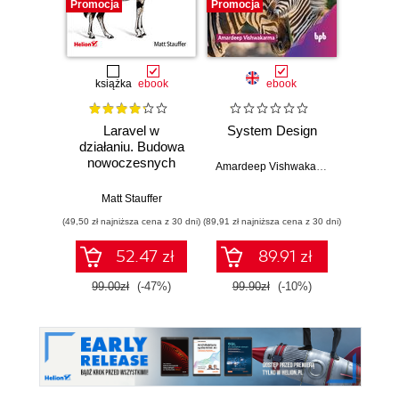
Promocja
Promocja
Promocj
książka
ebook
ebook
Laravel w
System Design
Web D
działaniu. Budowa
with 
nowoczesnych
and 
Amardeep Vishwakarma
aplikacji w PHP.
Wydanie II
Matt Stauffer
Kev
(49,50 zł najniższa cena z 30 dni)
(89,91 zł najniższa cena z 30 dni)
(89,91 zł naj
52.47 zł
89.91 zł
99.00zł
(-47%)
99.90zł
(-10%)
99.9