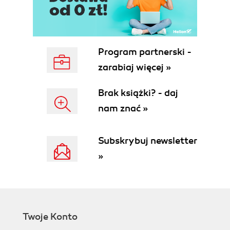
Laravel Herd
Laravel Homestead
Creating a New Laravel Project
Installing Laravel with the Laravel Installer
Program partnerski -
Tool
zarabiaj więcej »
Installing Laravel with Composers create-
project Feature
Brak książki? - daj
Installing Laravel with Sail
nam znać »
Laravels Directory Structure
The Folders
The Loose Files
Subskrybuj newsletter
Configuration
»
The .env File
Up and Running
Testing
TL;DR
3. Routing and Controllers
Twoje Konto
A Quick Introduction to MVC, the HTTP