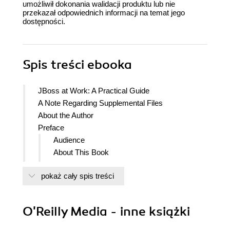
umożliwił dokonania walidacji produktu lub nie
przekazał odpowiednich informacji na temat jego
dostępności.
Spis treści
ebooka
JBoss at Work: A Practical Guide
A Note Regarding Supplemental Files
About the Author
Preface
Audience
About This Book
Assumptions This Book Makes
pokaż cały spis treści
Conventions Used in This Book
Using Code Examples
Safari Enabled
O'Reilly Media - inne książki
Comments and Questions
Acknowledgments