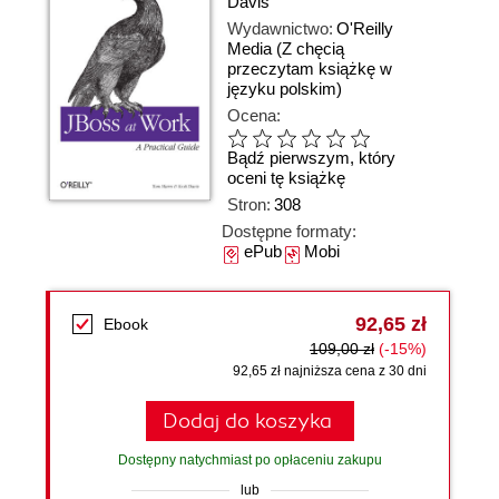
Davis
Wydawnictwo:
O'Reilly
Media
(Z chęcią
przeczytam książkę w
języku polskim)
Ocena:
Bądź pierwszym, który
oceni tę książkę
Stron:
308
Dostępne formaty:
ePub
Mobi
92,65 zł
Ebook
109,00 zł
(-15%)
92,65 zł najniższa cena z 30 dni
Dodaj do koszyka
Dostępny natychmiast po opłaceniu zakupu
lub