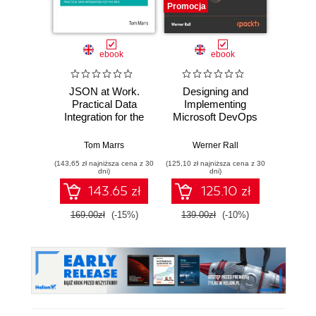
Promocja
Promocj
ebook
ebook
JSON at Work.
Designing and
The
Practical Data
Implementing
Enginee
Integration for the
Microsoft DevOps
A ru
Web
Solutions AZ 400
build
Certification Guide.
syst
Tom Marrs
Werner Rall
Miche
Gain Azure
resil
(143,65 zł najniższa cena z 30
(125,10 zł najniższa cena z 30
(116,10 zł 
DevOps expertise,
dni)
dni)
pass the AZ-400
143.65 zł
125.10 zł
with confidence,
and boost your
169.00zł
(-15%)
139.00zł
(-10%)
129.0
cloud career