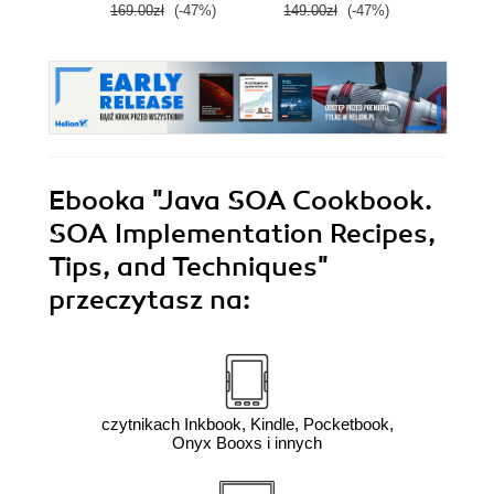
169.00zł
(-47%)
149.00zł
(-47%)
99.0
Ebooka
"Java SOA Cookbook.
SOA Implementation Recipes,
Tips, and Techniques"
przeczytasz na:
czytnikach Inkbook, Kindle, Pocketbook,
Onyx Booxs i innych