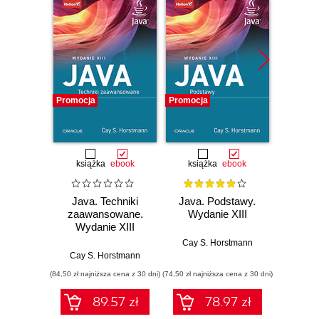
Promocja
Promocja
Promocj
książka
ebook
książka
ebook
ksią
Java. Techniki
Java. Podstawy.
Java.
zaawansowane.
Wydanie XIII
progr
Wydanie XIII
Wyd
Cay S. Horstmann
Cay S. Horstmann
Jos
(84,50 zł najniższa cena z 30 dni)
(74,50 zł najniższa cena z 30 dni)
(49,50 zł naj
89.57 zł
78.97 zł