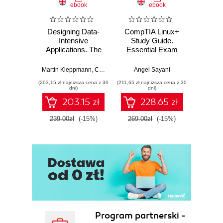
ebook
ebook
Introduction
Defining a Service
Designing Data-
CompTIA Linux+
Video
Problem
Intensive
Study Guide.
with 
Solution
Applications. The
Essential Exam
with
Discussion
Big Ideas Behind
Prep
Trans
Reliable, Scalable,
Mu
Platform-independent
Martin Kleppmann
,
Chris Riccomini
Angel Sayani
Jose
and Maintainable
L
interface
(203,15 zł najniższa cena z 30
(211,65 zł najniższa cena z 30
(211,65 zł 
Systems. 2nd
dni)
dni)
Available across a network
Edition
203.15 zł
228.65 zł
Operates on business
objects
239.00zł
(-15%)
269.00zł
(-15%)
269.0
Decoratable
Other considerations
Defining SOA
Problem
Solution
SOA is a kind of
architecture
SOA is built with services
Program partnerski -
SOA facilitates integration