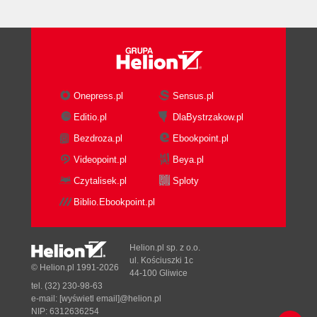
Solution
Discussion
Service documentation
Making a Service Composable
Problem
Solution
Onepress.pl
Sensus.pl
Discussion
Editio.pl
DlaBystrzakow.pl
Supporting Your SOA Efforts
Bezdroza.pl
Ebookpoint.pl
Problem
Solution
Videopoint.pl
Beya.pl
Discussion
Czytalisek.pl
Sploty
Aims of the reference
Biblio.Ebookpoint.pl
architecture
Reference architecture site
Conventions
Helion.pl sp. z o.o.
Standards
ul. Kościuszki 1c
© Helion.pl 1991-2026
44-100 Gliwice
Specifications
tel. (32) 230-98-63
Centralized
e-mail:
[wyświetl email]@helion.pl
bookmarks
NIP: 6312636254