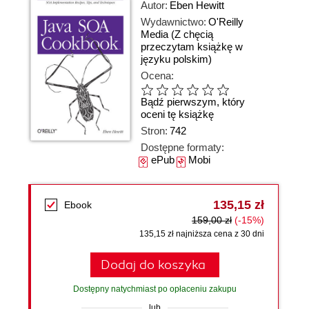
Autor:
Eben Hewitt
Wydawnictwo:
O'Reilly
Media
(Z chęcią
przeczytam książkę w
języku polskim)
Ocena:
Bądź pierwszym, który
oceni tę książkę
Stron:
742
Dostępne formaty:
ePub
Mobi
135,15 zł
Ebook
159,00 zł
(-15%)
135,15 zł najniższa cena z 30 dni
Dodaj do koszyka
Dostępny natychmiast po opłaceniu zakupu
lub