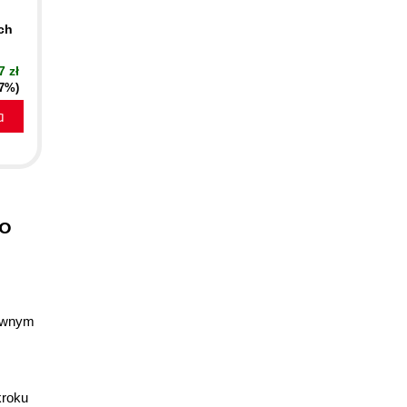
ch
7 zł
(7%)
a
po
tywnym
kroku