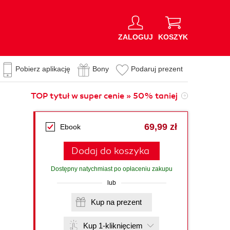
ZALOGUJ
KOSZYK
Pobierz aplikację
Bony
Podaruj prezent
TOP tytuł w super cenie » 50% taniej
69,99 zł
Ebook
Dodaj do koszyka
Dostępny natychmiast po opłaceniu zakupu
lub
Kup na prezent
Kup 1-kliknięciem