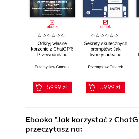
ebook
ebook
Odkryj własne
Sekrety skutecznych
korzenie z ChatGPT:
promptów: Jak
Przewodnik po
tworzyć idealne
genealogii dla
polecenia dla
początkujących i
ChatGPT
Przemysław Gmerek
Przemysław Gmerek
zaawansowanych
59.99 zł
59.99 zł
Ebooka
"Jak korzystać z ChatG
przeczytasz na: