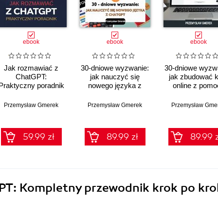
ebook
ebook
ebook
Jak rozmawiać z
30-dniowe wyzwanie:
30-dniowe wyzw
ChatGPT:
jak nauczyć się
jak zbudować k
Praktyczny poradnik
nowego języka z
online z pomo
ChatGPT
ChatGPT
Przemysław Gmerek
Przemysław Gmerek
Przemysław Gme
59.99 zł
89.99 zł
89.99 z
PT: Kompletny przewodnik krok po kro