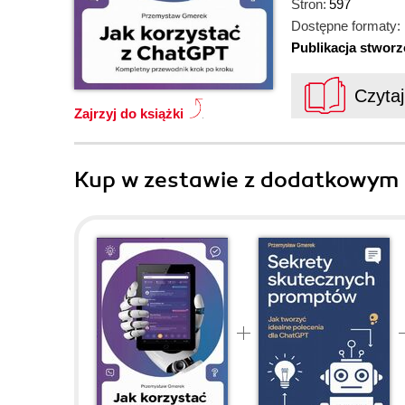
Stron:
597
Dostępne formaty:
Publikacja stwor
Czyta
Zajrzyj do książki
Kup w zestawie z dodatkowym