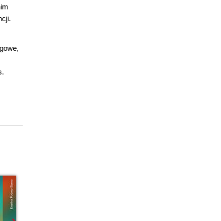
nim
cji.
ngowe,
s.