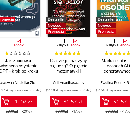
romocja
Bestseller
Bestseller
Nowość
Nowość
Promocja
Promocja
ebook
książka
ebook
książka
eboo
Jak zbudować
Dlaczego maszyny
Marka osobist
własnego asystenta
się uczą? O pięknie
czasach AI i
GPT - krok po kroku
matematyki i
generatywne
działaniu
wyszukiwani
współczesnej
Katarzyna Maciejko-Zielińska
Anil Ananthaswamy
Ewelina Podrez-S
sztucznej inteligencji
1,27 zł najniższa cena z 30 dni)
(34,50 zł najniższa cena z 30 dni)
(34,50 zł najniższa cena 
41.67 zł
36.57 zł
36.57 z
59.00zł
(-29%)
69.00zł
(-47%)
69.00zł
(-47%