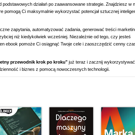
od podstawowych działań po zaawansowane strategie. Znajdziesz w 
re pomogą Ci maksymalnie wykorzystać potencjał sztucznej inteligen
eczne zapytania, automatyzować zadania, generować treści marketi
bciej niż kiedykolwiek wcześniej. Niezależnie od tego, czy jesteś
 ten ebook pomoże Ci osiągnąć Twoje cele i zaoszczędzić cenny cza
etny przewodnik krok po kroku"
już teraz i zacznij wykorzystywać
odzienność i biznes z pomocą nowoczesnych technologii.