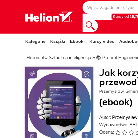
Kursy od 16,70
Kategorie
Książki
Ebooki
Kursy video
Audiobo
Helion.pl
»
Sztuczna inteligencja
»
📚 Prompt Engineeri
Jak kor
przewodn
Przemysław Gmer
(ebook)
Autor:
Przemysław
Wydawnictwo:
SEL
Ocena: