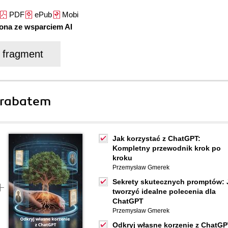
PDF
ePub
Mobi
zona ze wsparciem AI
j fragment
 rabatem
Jak korzystać z ChatGPT:
Kompletny przewodnik krok po
kroku
Przemysław Gmerek
Sekrety skutecznych promptów: 
tworzyć idealne polecenia dla
ChatGPT
Przemysław Gmerek
Odkryj własne korzenie z ChatGP