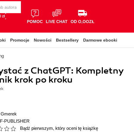
 zł
POMOC
LIVE CHAT
OD O,OOZŁ
oki
Promocje
Nowości
Bestsellery
Darmowe ebooki
ng
zystać z ChatGPT: Kompletny
ik krok po kroku
ek
 Gmerek
F-PUBLISHER
Bądź pierwszym, który oceni tę książkę