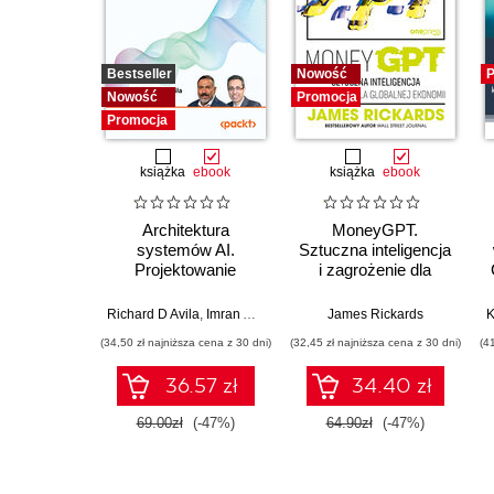
Bestseller
Nowość
P
Nowość
Promocja
Promocja
książka
ebook
książka
ebook
Architektura
MoneyGPT.
systemów AI.
Sztuczna inteligencja
Projektowanie
i zagrożenie dla
skalowalnego i
globalnej ekonomii
niezawodnego
Richard D Avila
,
Imran Ahmad
James Rickards
oprogramowania
(34,50 zł najniższa cena z 30 dni)
(32,45 zł najniższa cena z 30 dni)
(4
36.57 zł
34.40 zł
69.00zł
(-47%)
64.90zł
(-47%)