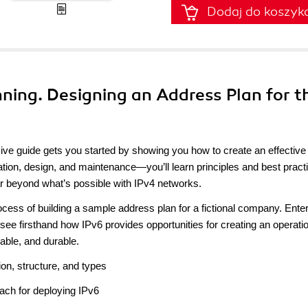
Dodaj do koszyk
nning. Designing an Address Plan for t
sive guide gets you started by showing you how to create an effective
ion, design, and maintenance—you’ll learn principles and best practi
ar beyond what’s possible with IPv4 networks.
ocess of building a sample address plan for a fictional company. Ente
 see firsthand how IPv6 provides opportunities for creating an operatio
eable, and durable.
on, structure, and types
ach for deploying IPv6