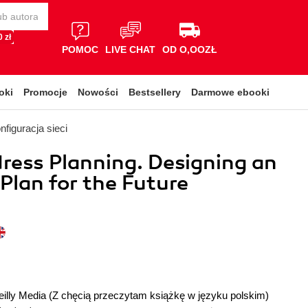
 zł
POMOC
LIVE CHAT
OD O,OOZŁ
oki
Promocje
Nowości
Bestsellery
Darmowe ebooki
nfiguracja sieci
ress Planning. Designing an
Plan for the Future
illy Media
(Z chęcią przeczytam książkę w języku polskim)