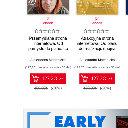
ebook
ebook
Przemyślana strona
Atrakcyjna strona
internetowa. Od
internetowa. Od planu
pomysłu do planu: co
do realizacji: spójna
musisz wiedzieć,
strona bez chaosu i
zanim ruszysz ze
wizualnych dram
Aleksandra Machnicka
Aleksandra Machnicka
stroną - samodzielnie
(127,20 zł najniższa cena z 30 dni)
(127,20 zł najniższa cena z 30 dni)
lub z kimś!
127.20 zł
127.20 zł
159.00zł
(-20%)
159.00zł
(-20%)