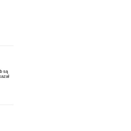
ub są
kazał