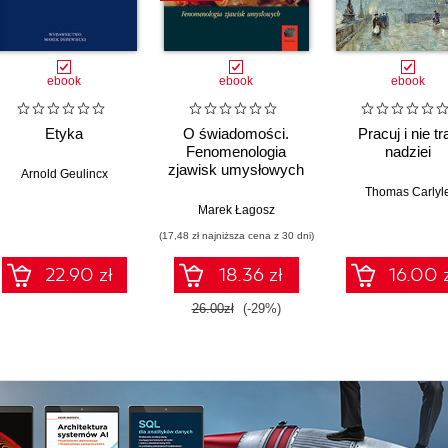
ebook
ebook
ebook
Etyka
O świadomości.
Pracuj i nie tr
Fenomenologia
nadziei
zjawisk umysłowych
Arnold Geulincx
Thomas Carlyl
Marek Łagosz
(17,48 zł najniższa cena z 30 dni)
22.90 zł
18.36 zł
16.00 
26.00zł
(-29%)