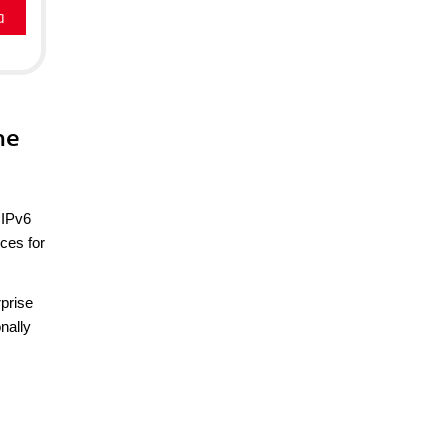
a
he
 IPv6
ces for
rprise
nally