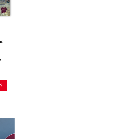
ać
e
zł