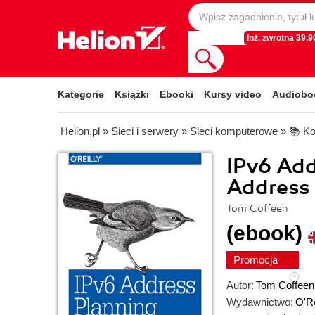
Inż. zwrotna 39,90
Kategorie
Książki
Ebooki
Kursy video
Audiobo
Helion.pl
»
Sieci i serwery
»
Sieci komputerowe
»
📚 Ko
IPv6 Add
Address 
Tom Coffeen
(ebook)
Promocja
Autor:
Tom Coffeen
Wydawnictwo:
O'Re