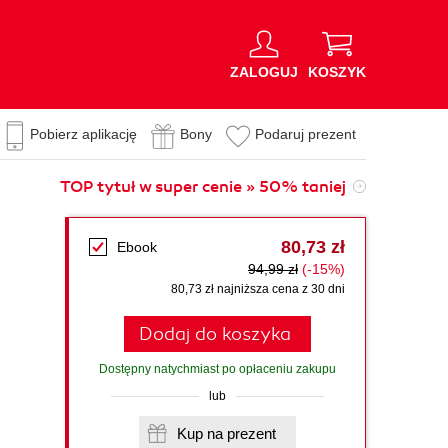
ZALOGUJ
KOSZYK
Pobierz aplikację
Bony
Podaruj prezent
TOP tytuł w super cenie » 50% taniej
80,73 zł
Ebook
94,99 zł
(-15%)
80,73 zł najniższa cena z 30 dni
Dodaj do koszyka
Dostępny natychmiast po opłaceniu zakupu
lub
Kup na prezent