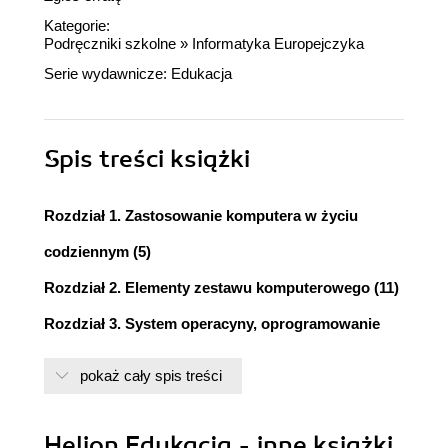
Kategorie:
Podręczniki szkolne
»
Informatyka Europejczyka
Serie wydawnicze:
Edukacja
Spis treści
książki
Rozdział 1. Zastosowanie komputera w życiu
codziennym (5)
Rozdział 2. Elementy zestawu komputerowego (11)
Rozdział 3. System operacyny, oprogramowanie
(15)
pokaż cały spis treści
Rozdział 4. Podstawy edycji grafiki (23)
Rozdział 5. Praca z edytorem tekstu (31)
Helion Edukacja - inne książki