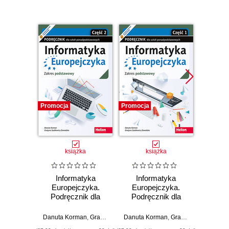
Promocja
Promocja
Promocj
książka
książka
Informatyka
Informatyka
Inf
Europejczyka.
Europejczyka.
Euro
Podręcznik dla
Podręcznik dla
Podr
szkół
szkół
ponadpodstawowych.
ponadpodstawowych.
ponadp
Danuta Korman
,
Grażyna Szabłowicz-Zawadzka
Danuta Korman
,
Grażyna Szabłowicz-Zawadzka
Danuta 
Zakres
Zakres
Z