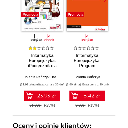
Promocja
Promocja
Promocj
książka
ebook
książka
Informatyka
Informatyka
Inf
Europejczyka.
Europejczyka.
Euro
iPodręcznik dla
Program
P
gimnazjum
nauczania
metod
informatyki w
nau
Jolanta Pańczyk
,
Jarosław Skłodowski
Jolanta Pańczyk
Jolan
gimnazjum.
info
(23,93 zł najniższa cena z 30 dni)
(9,90 zł najniższa cena z 30 dni)
(15,90 zł naj
Edycja: Windows
gim
XP, Windows Vista,
Edycj
23.93 zł
8.42 zł
Linux Ubuntu
XP, Wi
(wydanie IV)
Lin
31.90zł
(-25%)
9.90zł
(-15%)
15.9
(wy
Oceny i opinie klientów: