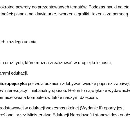
elokrotne powroty do prezentowanych tematów. Podczas nauki na eta
ści: pisania na klawiaturze, tworzenia grafiki, liczenia za pomocą
ych każdego ucznia,
oraz tych, które można zrealizować w drugiej kolejności,
rami edukacji.
 Europejczyka
pozwolą uczniom zdobywać wiedzę poprzez zabawę,
 interesujący i niebanalny sposób. Helion to największe wydawnict
ajemnice świata komputerów także naszym dzieciom.
dstawowej w edukacji wczesnoszkolnej (Wydanie II) oparty jest
reślonej przez Ministerstwo Edukacji Narodowej) i stanowi doskonałe