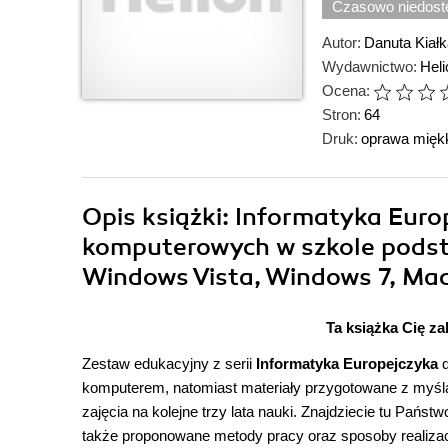
Czasowo niedost
Autor:
Danuta Kiałk
Wydawnictwo:
Hel
Ocena:
Stron:
64
Druk:
oprawa mięk
Opis
książki
: Informatyka Euro
komputerowych w szkole podsta
Windows Vista, Windows 7, Mac 
Ta książka Cię z
Zestaw edukacyjny z serii
Informatyka Europejczyka
d
komputerem, natomiast materiały przygotowane z myśl
zajęcia na kolejne trzy lata nauki. Znajdziecie tu Pań
także proponowane metody pracy oraz sposoby realizac