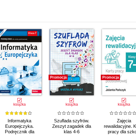
Promocja
Promocja
książka
książka
książka
Informatyka
Szuflada szyfrów.
Zajęcia
Europejczyka.
Zeszyt zagadek dla
rewalidacyjne. K
Podręcznik dla
klas 4-6
pracy dla szk