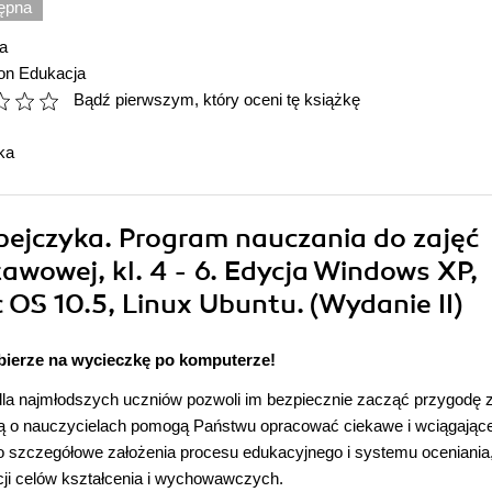
ępna
a
ion Edukacja
Bądź pierwszym, który oceni tę książkę
ka
pejczyka. Program nauczania do zajęć
wowej, kl. 4 - 6. Edycja Windows XP,
OS 10.5, Linux Ubuntu. (Wydanie II)
abierze na wycieczkę po komputerze!
la najmłodszych uczniów pozwoli im bezpiecznie zacząć przygodę 
ą o nauczycielach pomogą Państwu opracować ciekawe i wciągając
stwo szczegółowe założenia procesu edukacyjnego i systemu oceniania
ji celów kształcenia i wychowawczych.