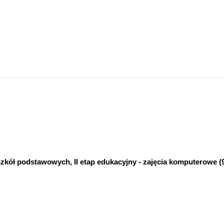
zkół podstawowych, II etap edukacyjny - zajęcia komputerowe (
cedury osiągania celów (15)