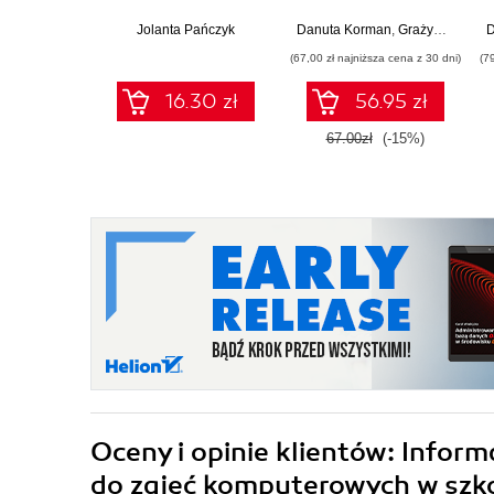
szkoły podstawowej.
ponadpodstawowych.
Klasa 7 (Wydanie II)
Zakres podstawowy.
Jolanta Pańczyk
Danuta Korman
,
Grażyna Szabłowicz-Zawadzka
D
Część 2 (wydanie z
(67,00 zł najniższa cena z 30 dni)
(7
numerem
dopuszczenia)
16.30 zł
56.95 zł
67.00zł
(-15%)
Oceny i opinie klientów: Infor
do zajęć komputerowych w szko