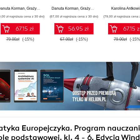
ponadpodstawowych.
ponadpodstawowych.
ponadpodstawow
Zakres rozszerzony.
Zakres podstawowy.
Zakres rozszerz
anuta Korman
,
Grażyna Szabłowicz-Zawadzka
Danuta Korman
,
Grażyna Szabłowicz-Zawadzka
Karolina Antkow
Część 1 (wydanie z
Część 1
Część 2
9,00 zł najniższa cena z 30 dni)
(67,00 zł najniższa cena z 30 dni)
(79,00 zł najniższa cena 
numerem
dopuszczenia)
67.15 zł
56.95 zł
67.15 z
79.00zł
(-15%)
67.00zł
(-15%)
79.00zł
(-15%
matyka Europejczyka. Program nauczan
le podstawowej, kl. 4 - 6. Edycja Win