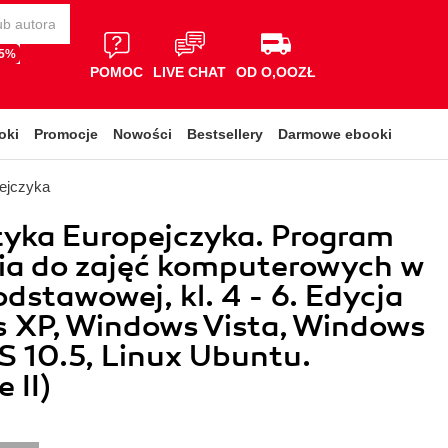
65%
POMOC
LIVE CHAT
OD O,OOZŁ
oki
Promocje
Nowości
Bestsellery
Darmowe ebooki
pejczyka
tyka Europejczyka. Program
ia do zajęć komputerowych w
odstawowej, kl. 4 - 6. Edycja
 XP, Windows Vista, Windows
S 10.5, Linux Ubuntu.
 II)