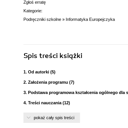
Zgłoś erratę
Kategorie:
Podręczniki szkolne
»
Informatyka Europejczyka
Spis treści
książki
1. Od autorki (5)
2. Założenia programu (7)
3. Podstawa programowa kształcenia ogólnego dla s
4. Treści nauczania (12)
5. Szczegółowe cele wychowawcze i edukacyjne, pro
pokaż cały spis treści
6. Osiągnięcia ucznia i ich ocenianie (32)