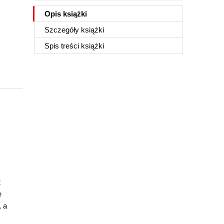
Opis
książki
Szczegóły
książki
Spis treści
książki
z
e
, a