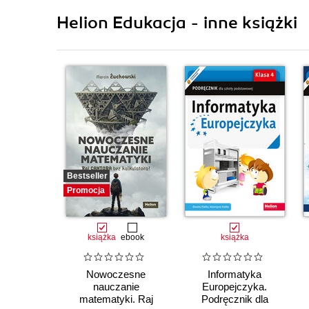
7. Ocena pracy ucznia (39)
Helion Edukacja - inne książki
8. Przykładowy rozkład materiału (48)
9. Metody pracy i środki dydaktyczne (58)
Bibliografia (64)
Bestseller
Promocja
książka
ebook
książka
Nowoczesne
Informatyka
nauczanie
Europejczyka.
matematyki. Raj
Podręcznik dla