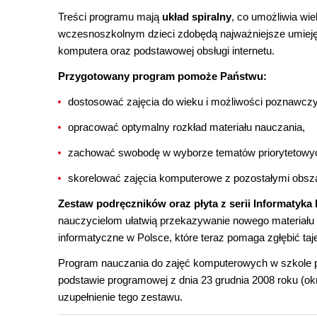
Treści programu mają
układ spiralny
, co umożliwia wi
wczesnoszkolnym dzieci zdobędą najważniejsze umiejętno
komputera oraz podstawowej obsługi internetu.
Przygotowany program pomoże Państwu:
dostosować zajęcia do wieku i możliwości poznawcz
opracować optymalny rozkład materiału nauczania,
zachować swobodę w wyborze tematów priorytetowych 
skorelować zajęcia komputerowe z pozostałymi obsza
Zestaw podręczników oraz płyta z serii Informatyka
nauczycielom ułatwią przekazywanie nowego materiału w
informatyczne w Polsce, które teraz pomaga zgłębić t
Program nauczania do zajęć komputerowych w szkole po
podstawie programowej z dnia 23 grudnia 2008 roku (ok
uzupełnienie tego zestawu.