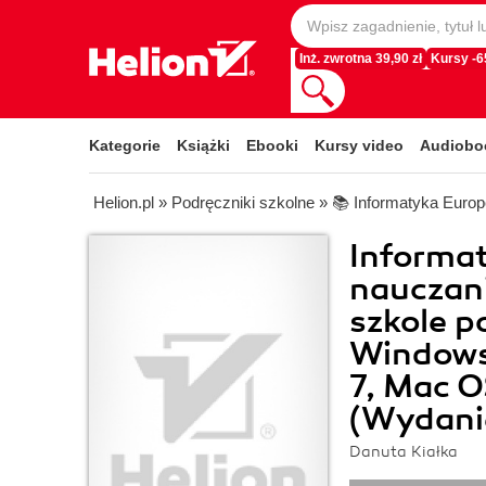
Inż. zwrotna 39,90 zł
Kursy -
Kategorie
Książki
Ebooki
Kursy video
Audiobo
Helion.pl
»
Podręczniki szkolne
»
📚 Informatyka Euro
Informa
nauczan
szkole p
Windows
7, Mac O
(Wydanie
Danuta Kiałka