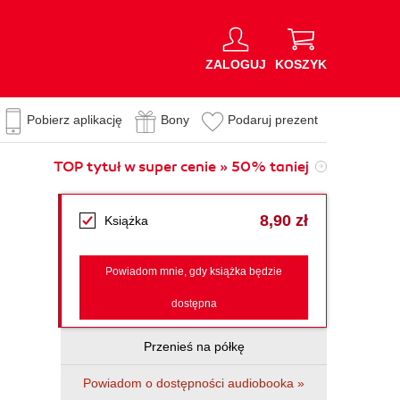
ZALOGUJ
KOSZYK
Pobierz aplikację
Bony
Podaruj prezent
TOP tytuł w super cenie » 50% taniej
8,90 zł
Książka
Powiadom mnie, gdy książka będzie
dostępna
Przenieś na półkę
Powiadom o dostępności audiobooka »