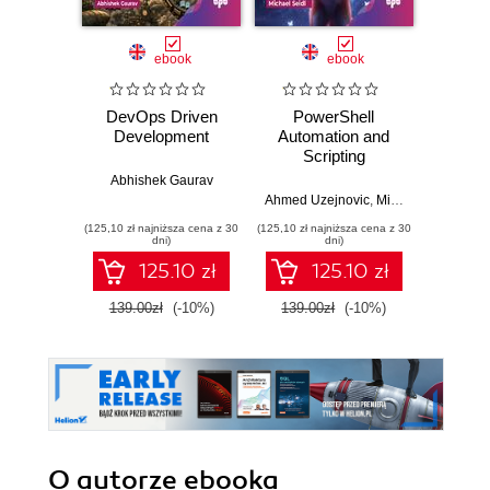
ebook
ebook
DevOps Driven
PowerShell
Full
Development
Automation and
Devel
Scripting
Djan
Abhishek Gaurav
Ahmed Uzejnovic
,
Michael Seidl
Olatu
(125,10 zł najniższa cena z 30
(125,10 zł najniższa cena z 30
(89,91 zł naj
dni)
dni)
125.10 zł
125.10 zł
139.00zł
(-10%)
139.00zł
(-10%)
99.9
O autorze
ebooka