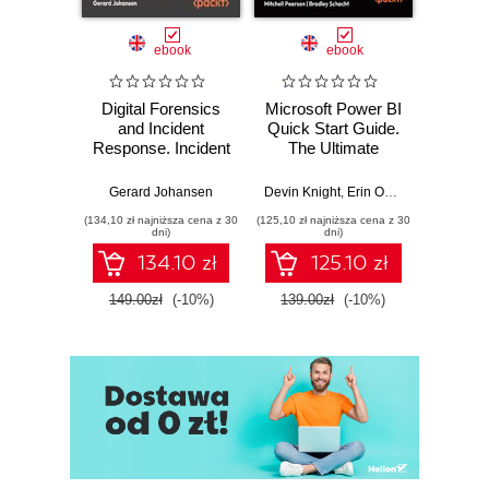
ebook
ebook
Digital Forensics
Microsoft Power BI
Pract
and Incident
Quick Start Guide.
Intel
Response. Incident
The Ultimate
Data-D
Response tools
Beginner's Guide
Hunti
and techniques for
to Power BI, Data
your c
Gerard Johansen
Devin Knight
,
Erin Ostrowsky
,
Mitchel
effective cyber
Storytelling, AI
effor
(134,10 zł najniższa cena z 30
(125,10 zł najniższa cena z 30
(116,10 zł 
threat response -
Tools, and
dete
dni)
dni)
Fourth Edition
Microsoft Fabric -
def
134.10 zł
125.10 zł
Fourth Edition
ATT&C
tool
149.00zł
(-10%)
139.00zł
(-10%)
129.0
E