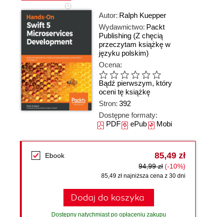
Autor:
Ralph Kuepper
Wydawnictwo:
Packt
Publishing
(Z chęcią
przeczytam książkę w
języku polskim)
Ocena:
Bądź pierwszym, który
oceni tę książkę
Stron:
392
Dostępne formaty:
PDF
ePub
Mobi
85,49 zł
Ebook
94,99 zł
(-10%)
85,49 zł najniższa cena z 30 dni
Dodaj do koszyka
Dostępny natychmiast po opłaceniu zakupu