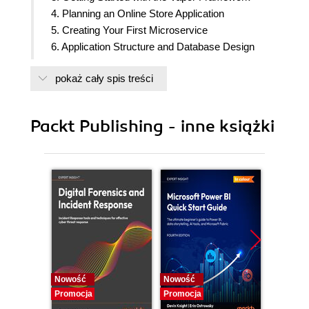
4. Planning an Online Store Application
5. Creating Your First Microservice
6. Application Structure and Database Design
7. Writing the User Service
pokaż cały spis treści
8. Testing Microservices
9. Product Management Service
10. Understanding Microservices Communication
Packt Publishing - inne książki
11. Order Management Service
12. Best Practices
13. Hosting Microservices
14. Docker and the Cloud
15. Deploying Microservices in the Cloud
16. Scaling and Monitoring Microservices
Nowość
Nowość
Nowość
Promocja
Promocja
Promocj