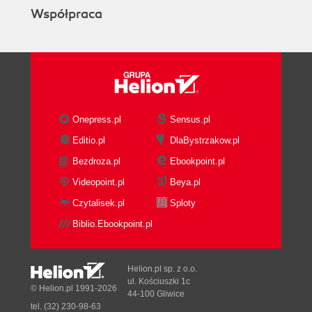
Współpraca
Onepress.pl
Sensus.pl
Editio.pl
DlaBystrzakow.pl
Bezdroza.pl
Ebookpoint.pl
Videopoint.pl
Beya.pl
Czytalisek.pl
Sploty
Biblio.Ebookpoint.pl
Helion.pl sp. z o.o.
ul. Kościuszki 1c
© Helion.pl 1991-2026
44-100 Gliwice
tel. (32) 230-98-63