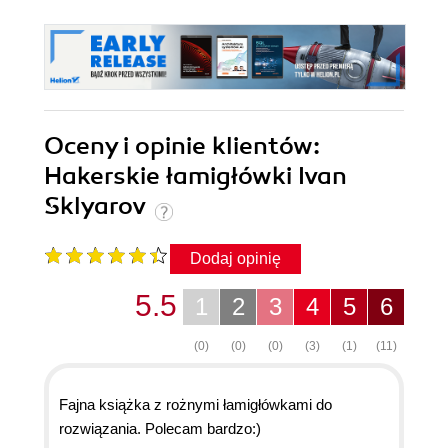
Oceny i opinie klientów:
Hakerskie łamigłówki Ivan
Sklyarov
Dodaj opinię
5.5
1
2
3
4
5
6
(0)
(0)
(0)
(3)
(1)
(11)
Fajna książka z rożnymi łamigłówkami do
rozwiązania. Polecam bardzo:)