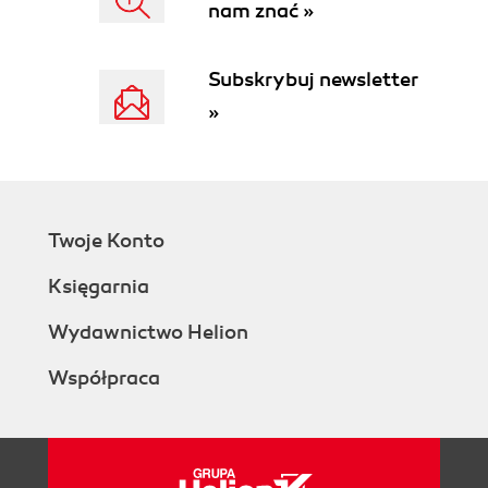
nam znać »
Fibonacciego (48)
1.4.3. Tępe ostrza (48)
Subskrybuj newsletter
1.4.4. Program, który wyświetla swój kod (50)
1.4.5. Program dwujęzyczny (50)
»
1.4.6. Praktyczne kodowanie (51)
1.4.7. Odwrotny cracking (52)
1.4.8. Wygłupy z dyrektywą #define (52)
1.4.9. Proste równanie (53)
1.4.10. Pozbądź się instrukcji IF (53)
Twoje Konto
1.4.11. Układ logiczny (53)
Księgarnia
1.4.12. Gwiazda logiczna (54)
1.4.13. Optymalizacja w języku C (55)
Wydawnictwo Helion
1.4.14. Optymalizacja dla miłośników asemblera
(55)
Współpraca
Rozdział 1.5. Bezpieczne programowanie (57)
1.5.1. Łamigłówki dla "skrypciarzy" (57)
1.5.2. Hasło do osobistych tajemnic (61)
1.5.3. Błędy w skryptach CGI (61)