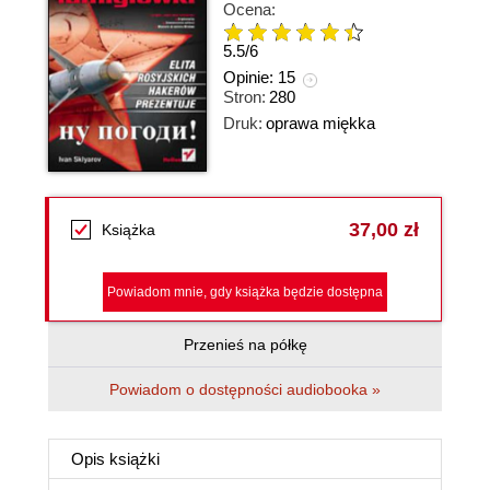
Ocena:
5.5
/
6
Opinie:
15
Stron:
280
Druk:
oprawa miękka
37,00 zł
Książka
Powiadom mnie, gdy książka będzie dostępna
Przenieś na półkę
Powiadom o dostępności audiobooka »
Opis
książki