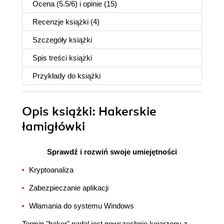
Ocena (
5.5
/
6
) i opinie (15)
Recenzje
książki
(4)
Szczegóły
książki
Spis treści
książki
Przykłady do
książki
Opis
książki
: Hakerskie
łamigłówki
Sprawdź i rozwiń swoje umiejętności
Kryptoanaliza
Zabezpieczanie aplikacji
Włamania do systemu Windows
Termin "haker" nadal jest powszechnie kojarzony z