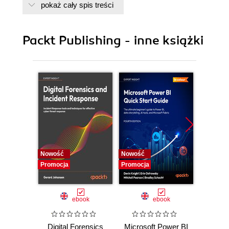
pokaż cały spis treści
7. Hadoop Ecosystem II
8. Searching and Indexing
9. Classifications, Recommendation and Finding
Packt Publishing - inne książki
10. Mass Text Data Processing
Nowość
Nowość
Nowość
Promocja
Promocja
Promocj
ebook
ebook
Digital Forensics
Microsoft Power BI
Pract