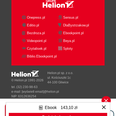
Onepress.pl
Sensus.pl
Editio.pl
DlaBystrzakow.pl
Bezdroza.pl
Ebookpoint.pl
Videopoint.pl
Beya.pl
Czytalisek.pl
Sploty
Biblio.Ebookpoint.pl
Helion.pl sp. z o.o.
ul. Kościuszki 1c
© Helion.pl 1991-2026
44-100 Gliwice
tel. (32) 230-98-63
e-mail:
[wyświetl email]@helion.pl
NIP: 6312636254
Regon: 241989027
Ebook
143,10 zł
Designed with ♥ by
Tonik.pl