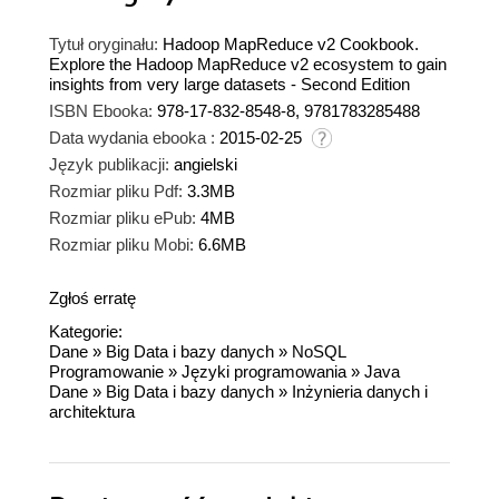
Tytuł oryginału:
Hadoop MapReduce v2 Cookbook.
Explore the Hadoop MapReduce v2 ecosystem to gain
insights from very large datasets - Second Edition
ISBN Ebooka:
978-17-832-8548-8, 9781783285488
Data wydania ebooka :
2015-02-25
Język publikacji:
angielski
Rozmiar pliku Pdf:
3.3MB
Rozmiar pliku ePub:
4MB
Rozmiar pliku Mobi:
6.6MB
Zgłoś erratę
Kategorie:
Dane
»
Big Data i bazy danych
»
NoSQL
Programowanie
»
Języki programowania
»
Java
Dane
»
Big Data i bazy danych
»
Inżynieria danych i
architektura