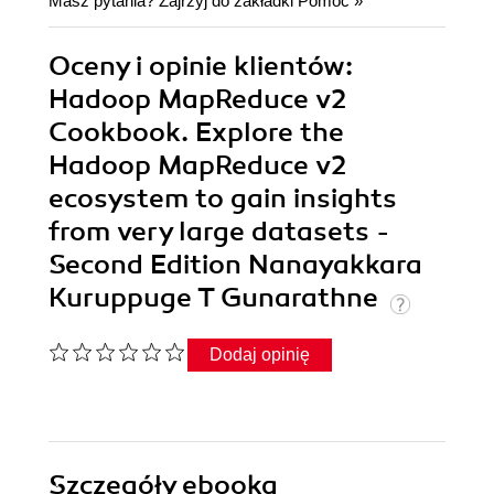
Masz pytania? Zajrzyj do zakładki
Pomoc
»
Oceny i opinie klientów:
Hadoop MapReduce v2
Cookbook. Explore the
Hadoop MapReduce v2
ecosystem to gain insights
from very large datasets -
Second Edition Nanayakkara
Kuruppuge T Gunarathne
Dodaj opinię
Szczegóły
ebooka