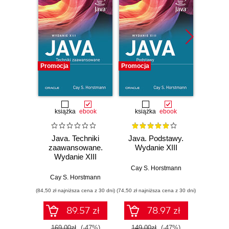
Promocja
Promocja
Promocj
książka
ebook
książka
ebook
ksią
Java. Techniki
Java. Podstawy.
Java.
zaawansowane.
Wydanie XIII
progr
Wydanie XIII
Wyd
Cay S. Horstmann
Cay S. Horstmann
Jos
(84,50 zł najniższa cena z 30 dni)
(74,50 zł najniższa cena z 30 dni)
(49,50 zł naj
89.57 zł
78.97 zł
169.00zł
(-47%)
149.00zł
(-47%)
99.0