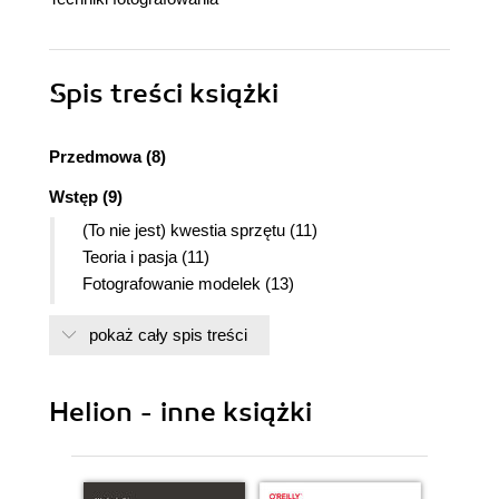
Spis treści
książki
Przedmowa (8)
Wstęp (9)
(To nie jest) kwestia sprzętu (11)
Teoria i pasja (11)
Fotografowanie modelek (13)
Zalety fotografii pozowanej (13)
pokaż cały spis treści
Kreatywność (13)
Podróże (14)
Zarobki (14)
Helion - inne książki
Pozytywny wpływ na życie (14)
Wyzwania związane z fotografią pozowaną (14)
Kwestie zewnętrzne (14)
Wyzwania techniczne (14)