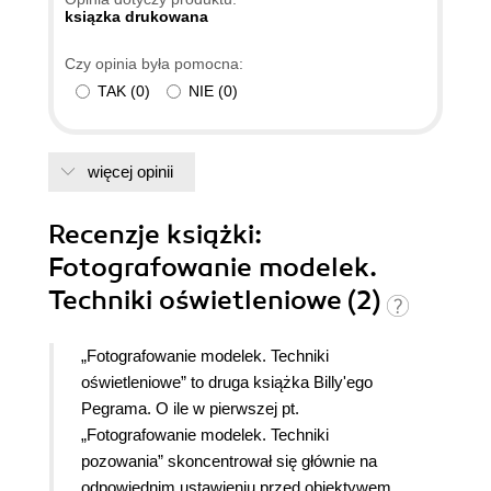
początkującego foto amatora jak również
ksiązka drukowana
zaawansowanego profesjonalisty, gdyż
Czy opinia była pomocna:
niezależnie od tego, jakie kto ma doświadczenie,
TAK
(
0
)
NIE
(
0
)
zawsze trzeba być otwartym na poznawanie
nowych technik i…trików. Metody pracy i techniki
opisane w książkach mają zastosowanie również
przy fotografii ludzi. No, bo niby, dlaczego tylko
więcej opinii
modelki mają wyglądać na zdjęciach
oszałamiająco? Dodatkowo bajeczne zdjęcia
Recenzje
książki
:
stanowią świetny wzorzec i inspirację dla
Fotografowanie modelek.
własnych projektów. Parę stron z książek już wisi
Techniki oświetleniowe (2)
w antyramach… Polecam.
„Fotografowanie modelek. Techniki
oświetleniowe” to druga książka Billy'ego
Pegrama. O ile w pierwszej pt.
„Fotografowanie modelek. Techniki
pozowania” skoncentrował się głównie na
odpowiednim ustawieniu przed obiektywem