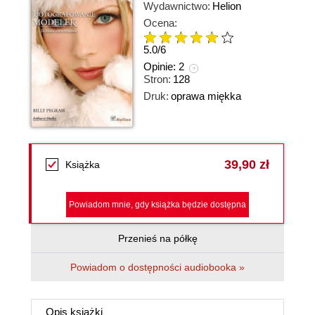
Wydawnictwo:
Helion
Ocena:
5.0
/
6
Opinie:
2
Stron:
128
Druk:
oprawa miękka
39,90 zł
Książka
Powiadom mnie, gdy książka będzie dostępna
Przenieś na półkę
Powiadom o dostępności audiobooka »
Opis
książki