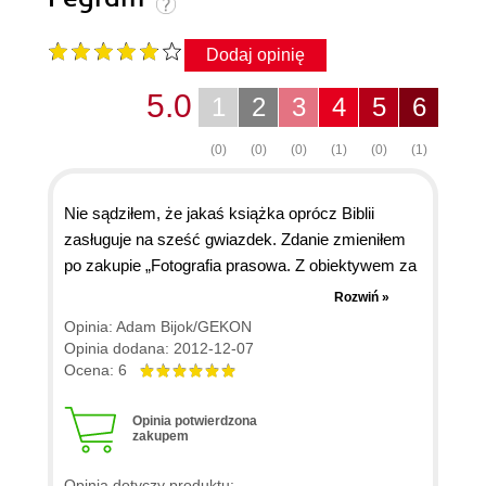
Dodaj opinię
5.0
1
2
3
4
5
6
(0)
(0)
(0)
(1)
(0)
(1)
Nie sądziłem, że jakaś książka oprócz Biblii
zasługuje na sześć gwiazdek. Zdanie zmieniłem
po zakupie „Fotografia prasowa. Z obiektywem za
kulisami niezwykłych wydarzeń-Autor: Kenneth
Rozwiń »
Kobré” A dziś znowu…Właśnie skończyłem
Opinia: Adam Bijok/GEKON
czytać „Fotografowanie Modelek-Techniki
Opinia dodana: 2012-12-07
pozowania i Techniki oświetleniowe”. Te dwie
Ocena: 6
książki stanowią nierozerwalną i dopełniająca się
całość. Pięć gwiazdek za treść, szósta za
Opinia potwierdzona
zakupem
inspirujące i oszałamiające fotografie. Książki
adresowane zarówno do modelek,
Opinia dotyczy produktu: