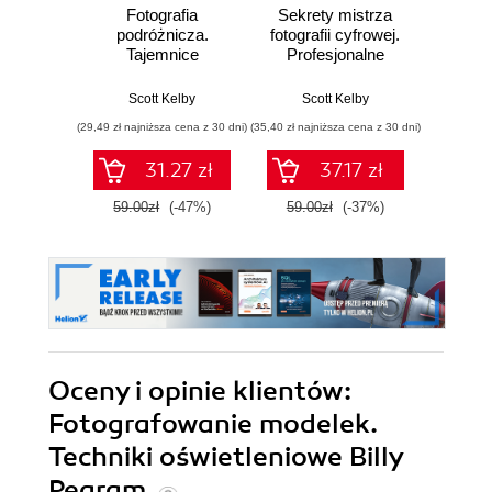
Fotografia
Sekrety mistrza
Fo
podróżnicza.
fotografii cyfrowej.
kra
Tajemnice
Profesjonalne
wedł
zawodowców
zdjęcia krok po
Ke
wyjaśnione krok po
kroku
Przew
Scott Kelby
Scott Kelby
Sc
kroku
p
(29,49 zł najniższa cena z 30 dni)
(35,40 zł najniższa cena z 30 dni)
(29,95 zł naj
31.27 zł
37.17 zł
59.00zł
(-47%)
59.00zł
(-37%)
59.9
Oceny i opinie klientów:
Fotografowanie modelek.
Techniki oświetleniowe Billy
Pegram