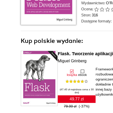
Wydawnictwo:
O'Re
Ocena:
Stron:
316
Dostępne formaty:
Kup polskie wydanie:
Flask. Tworzenie aplikacj
Miguel Grinberg
Frameworki
rozbudowan
książka
ebook
ograniczen
dokładnie 
innej bazy
(47.40 zł najniższa cena z 30
dni)
użytkownik
49.77 zł
79.00 zł
(-37%)