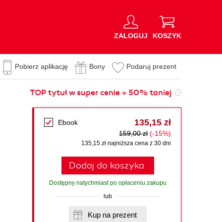
ZALOGUJ
KOSZYK
Pobierz aplikację
Bony
Podaruj prezent
TOP tytuł w super cenie » 50% taniej
135,15 zł
Ebook
159,00 zł
(-15%)
135,15 zł najniższa cena z 30 dni
Dodaj do koszyka
Dostępny natychmiast po opłaceniu zakupu
lub
Kup na prezent