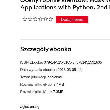
Oceny i opinie klientów: Flas
Applications with Python. 2nd 
Dodaj opinię
Szczegóły
ebooka
ISBN Ebooka:
978-14-919-9169-5, 9781491991695
Data wydania ebooka :
2018-03-05
Język publikacji:
angielski
Rozmiar pliku ePub:
3.4MB
Rozmiar pliku Mobi:
7.3MB
Zgłoś erratę