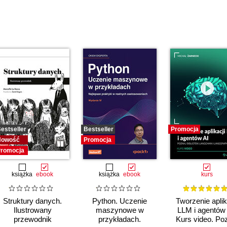
estseller
Bestseller
Promocja
Nowość
Promocja
romocja
książka
ebook
książka
ebook
kurs
Struktury danych.
Python. Uczenie
Tworzenie aplik
Ilustrowany
maszynowe w
LLM i agentów 
przewodnik
przykładach.
Kurs video. Po