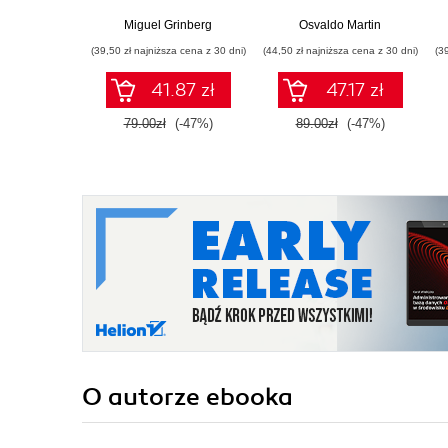
Pythonie. Wydanie II
przewodnik po
modelowaniu
Miguel Grinberg
Osvaldo Martin
probabilistycznym.
(39,50 zł najniższa cena z 30 dni)
(44,50 zł najniższa cena z 30 dni)
(3
Wydanie III
41.87 zł
47.17 zł
79.00zł
(-47%)
89.00zł
(-47%)
O autorze
ebooka