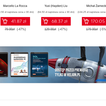
Najlepsze praktyki w
biblioteki LangCh
realnych
LangGraph
Marcello La Rocca
Yuxi (Hayden) Liu
Michał Żarneck
zastosowaniach.
9,50 zł najniższa cena z 30 dni)
(64,50 zł najniższa cena z 30 dni)
(134,25 zł najniższa cena 
Wydanie IV
41.87 zł
68.37 zł
170.05 
79.00zł
(-47%)
129.00zł
(-47%)
179.00zł
(-5%