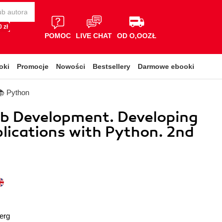
 zł
POMOC
LIVE CHAT
OD O,OOZŁ
oki
Promocje
Nowości
Bestsellery
Darmowe ebooki
📚 Python
eb Development. Developing
ications with Python. 2nd
erg