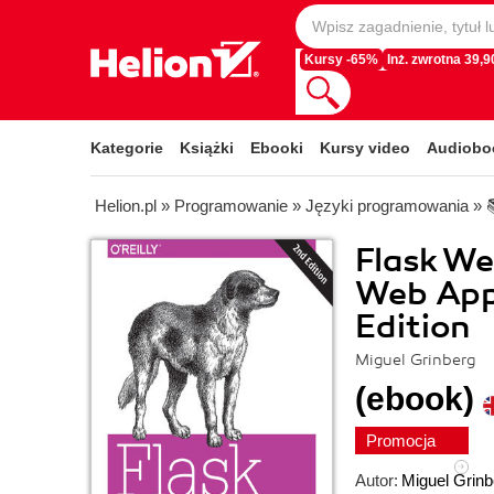
Kursy -65%
Inż. zwrotna 39,90
Kategorie
Książki
Ebooki
Kursy video
Audiobo
Helion.pl
»
Programowanie
»
Języki programowania
»
Flask W
Web Appl
Edition
Miguel Grinberg
(ebook)
Promocja
Autor:
Miguel Grinb