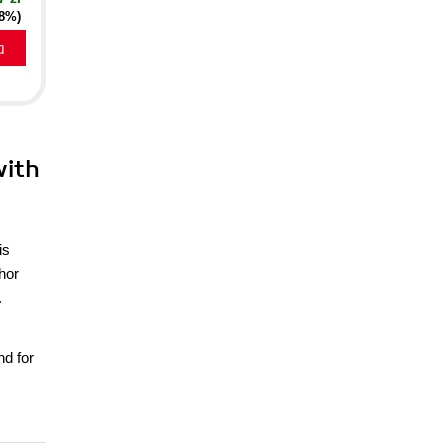
18%)
a
with
is
hor
.
nd for