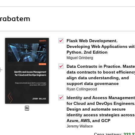
 rabatem
Flask Web Development.
Developing Web Applications wi
Python. 2nd Edition
Miguel Grinberg
Data Contracts in Practice. Maste
data contracts to boost efficienc
align data understanding, and
support data governance
Ryan Collingwood
Identity and Access Management
for Cloud and DevOps Engineers
Design and automate secure
identity access strategies across
Azure, AWS, and GCP
Jeremy Wallace
Cena zestawu:
333.2