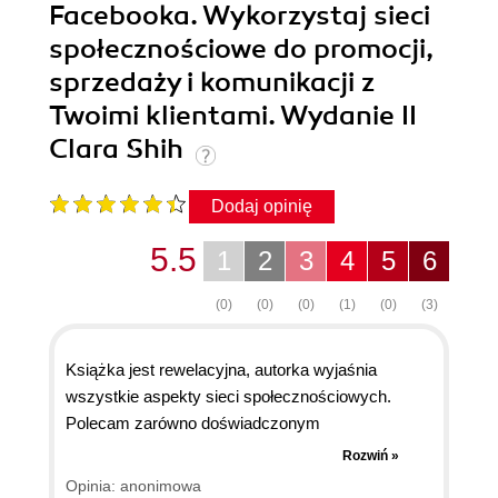
Facebooka. Wykorzystaj sieci
społecznościowe do promocji,
sprzedaży i komunikacji z
Twoimi klientami. Wydanie II
Clara Shih
Dodaj opinię
5.5
1
2
3
4
5
6
(0)
(0)
(0)
(1)
(0)
(3)
Książka jest rewelacyjna, autorka wyjaśnia
wszystkie aspekty sieci społecznościowych.
Polecam zarówno doświadczonym
użytkownikom, jak i nowicjuszom ( także osoby
Rozwiń »
które nie miały styczności z marketingiem
Opinia: anonimowa