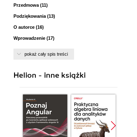
Przedmowa (11)
Podziękowania (13)
O autorce (16)
Wprowadzenie (17)
CZĘŚĆ I: DLACZEGO SIECI SPOŁECZNOŚCIOWE
pokaż cały spis treści
SĄ WAŻNE DLA BIZNESU
1. Czwarta rewolucja (31)
Helion - inne książki
Współczesny klient społecznościowy (34)
Facebook, Twitter i LinkedIn (38)
Dlaczego Facebook zwyciężył (41)
Google Buzz (43)
Prywatne sieci społecznościowe (43)
Platformy społecznościowe (45)
Nowa, obiecująca era (52)
2. Nowe normy społeczne (55)