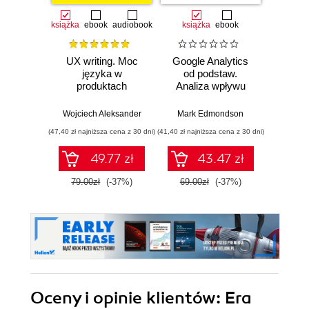
książka
ebook
audiobook
książka
ebook
książka
e
UX writing. Moc
Google Analytics
Nadaj 
języka w
od podstaw.
czyli 
produktach
Analiza wpływu
sk
cyfrowych
biznesowego i
kom
wyznaczanie
Wojciech Aleksander
Mark Edmondson
Krzys
trendów
(47,40 zł najniższa cena z 30 dni)
(41,40 zł najniższa cena z 30 dni)
(35,94 zł naj
49.77 zł
43.47 zł
79.00zł
(-37%)
69.00zł
(-37%)
59.9
Oceny i opinie klientów: Era