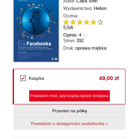
Autor:
Clara Shih
Wydawnictwo:
Helion
Ocena:
5.5
/
6
Opinie:
4
Stron:
392
Druk:
oprawa miękka
49,00 zł
Książka
Powiadom mnie, gdy książka będzie dostępna
Przenieś na półkę
Powiadom o dostępności audiobooka »