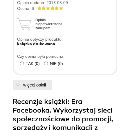
internetowym odnajdą się bez problemu ,
Opinia dodana: 2013-05-09
większość fachowych terminów jest bardzo
Ocena: 6
dobrze objaśniona ).
Opinia
niepotwierdzona
zakupem
Opinia dotyczy produktu:
ksiązka drukowana
Czy opinia była pomocna:
TAK
(
0
)
NIE
(
0
)
więcej opinii
Recenzje
książki
: Era
Facebooka. Wykorzystaj sieci
społecznościowe do promocji,
sprzedaży i komunikacji z