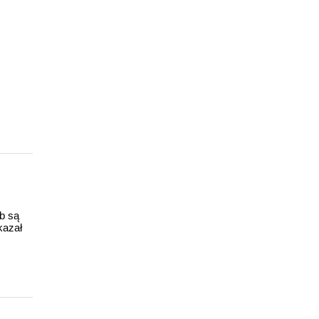
ub są
kazał