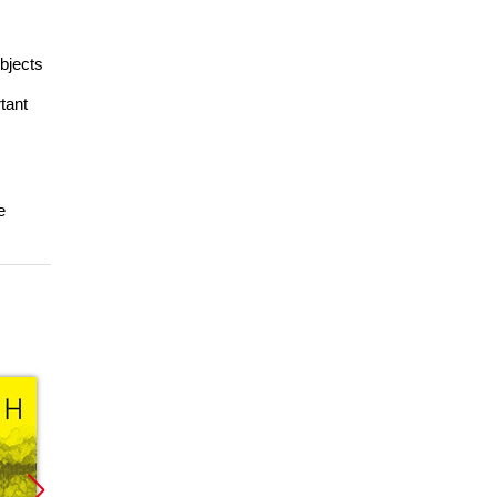
bjects
tant
e