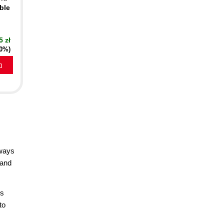
ble
5 zł
20%)
a
lways
 and
cs
to