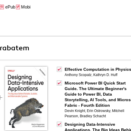
ePub
Mobi
 rabatem
Effective Computation in Physic
Anthony Scopatz
,
Kathryn D. Huff
Microsoft Power BI Quick Start
Guide. The Ultimate Beginner's
Guide to Power BI, Data
Storytelling, AI Tools, and Micros
Fabric - Fourth Edition
Devin Knight
,
Erin Ostrowsky
,
Mitchell
Pearson
,
Bradley Schacht
Designing Data-Intensive
Applications. The Big Ideas Beh