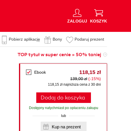
ZALOGUJ
KOSZYK
Pobierz aplikację
Bony
Podaruj prezent
TOP tytuł w super cenie » 50% taniej
118,15 zł
Ebook
139,00 zł
(-15%)
118,15 zł najniższa cena z 30 dni
Dodaj do koszyka
Dostępny natychmiast po opłaceniu zakupu
lub
Kup na prezent