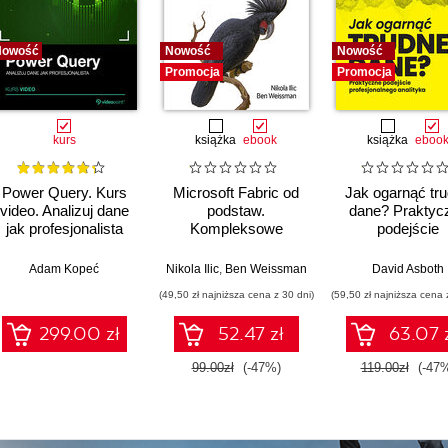
Nowość
Nowość
Nowość
Promocja
Promocja
kurs
książka
ebook
książka
eboo
Power Query. Kurs
Microsoft Fabric od
Jak ogarnąć tr
video. Analizuj dane
podstaw.
dane? Praktyc
jak profesjonalista
Kompleksowe
podejście
projektowanie
profesjonalne
nowoczesnej
analityka
,
Adam Kopeć
Upom Malik
,
Benjamin Johnston
Nikola Ilic
,
Ben Weissman
David Asboth
analityki danych
(49,50 zł najniższa cena z 30 dni)
(59,50 zł najniższa cena 
299.00 zł
52.47 zł
63.07 
99.00zł
(-47%)
119.00zł
(-47