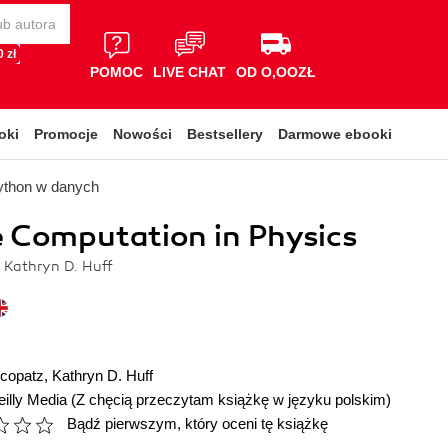
 zł
POMOC
LIVE CHAT
OD O,OOZŁ
oki
Promocje
Nowości
Bestsellery
Darmowe ebooki
ython w danych
e Computation in Physics
 Kathryn D. Huff
copatz
,
Kathryn D. Huff
illy Media
(Z chęcią przeczytam książkę w języku polskim)
Bądź pierwszym, który oceni tę książkę