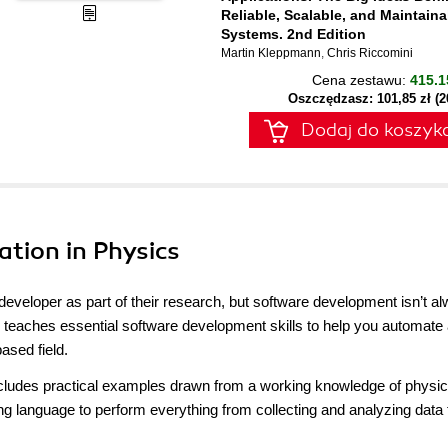
Reliable, Scalable, and Maintaina
Systems. 2nd Edition
Martin Kleppmann
,
Chris Riccomini
Cena zestawu:
415.1
Oszczędzasz: 101,85 zł (
Dodaj do koszyk
ation in Physics
 developer as part of their research, but software development isn’t a
ok teaches essential software development skills to help you automate
ased field.
includes practical examples drawn from a working knowledge of physi
g language to perform everything from collecting and analyzing data 