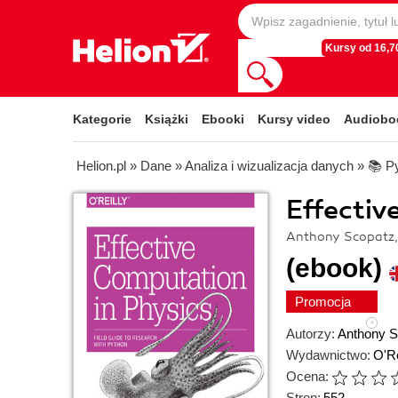
Kursy od 16,70
Kategorie
Książki
Ebooki
Kursy video
Audiobo
Helion.pl
»
Dane
»
Analiza i wizualizacja danych
»
📚 P
Effectiv
Anthony Scopatz,
(ebook)
Promocja
Autorzy:
Anthony S
Wydawnictwo:
O'Re
Ocena:
Stron:
552