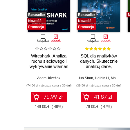
Bestseller
Bestseller
Nowość
Nowość
Promocja
Promocja
książka
ebook
książka
ebook
Wireshark. Analiza
SQL dla analityków
ruchu sieciowego i
danych. Skutecznie
wykrywanie włamań
analizuj dane,
wyciągaj
wartościowe wnioski i
Adam Józefiok
Jun Shan
,
Haibin Li
,
Matt Goldwasser
opanuj
(74,50 zł najniższa cena z 30 dni)
(39,50 zł najniższa cena z 30 dni)
zaawansowany SQL
na potrzeby
75.99 zł
41.87 zł
praktycznych
zastosowań.
149.00zł
(-49%)
79.00zł
(-47%)
Wydanie IV