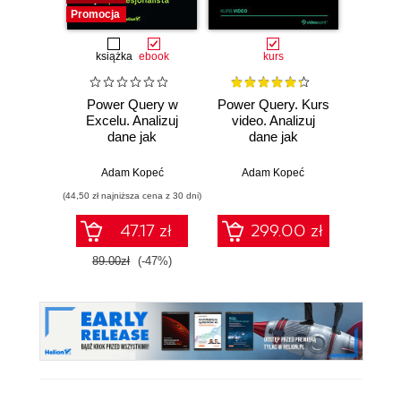
Promocja
książka
ebook
kurs
ksią
Power Query w
Power Query. Kurs
Wor
Excelu. Analizuj
video. Analizuj
Power
dane jak
dane jak
ty
profesjonalista
profesjonalista
zaawa
Adam Kopeć
Adam Kopeć
Edward
(44,50 zł najniższa cena z 30 dni)
(44,50 zł naj
47.17 zł
299.00 zł
89.00zł
(-47%)
89.0