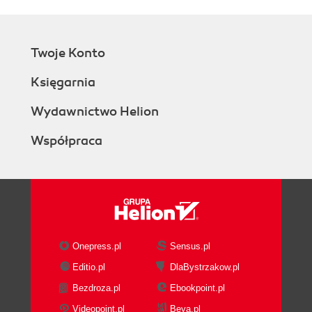
Twoje Konto
Księgarnia
Wydawnictwo Helion
Współpraca
Onepress.pl
Sensus.pl
Editio.pl
DlaBystrzakow.pl
Bezdroza.pl
Ebookpoint.pl
Videopoint.pl
Beya.pl