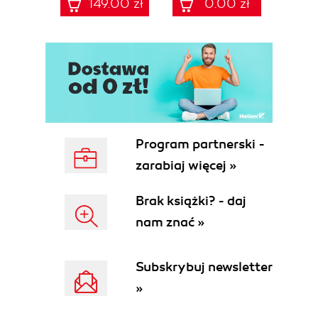
149.00 zł
0.00 zł
Frameworki,
szablonach
procedury, audyt
NIS2/UoKSC dla
dla zarządów, IT i
podmiotów
compliance
kluczowych i
ważnych
Program partnerski -
zarabiaj więcej »
Brak książki? - daj
nam znać »
Subskrybuj newsletter
»