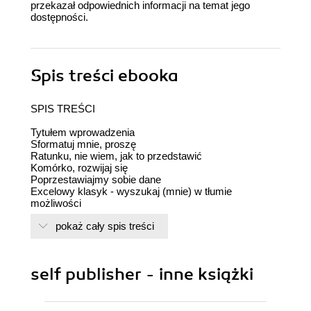
przekazał odpowiednich informacji na temat jego
dostępności.
Spis treści
ebooka
SPIS TREŚCI
Tytułem wprowadzenia
Sformatuj mnie, proszę
Ratunku, nie wiem, jak to przedstawić
Komórko, rozwijaj się
Poprzestawiajmy sobie dane
Excelowy klasyk - wyszukaj (mnie) w tłumie
możliwości
Jeżeli mnie połączysz, to…
pokaż cały spis treści
Houston, mamy problem...
Nauczyliśmy się chodzić, spróbujmy pobiec…
Skróty klawiszowe w Programie Excel
Takie same dane, a jednak ważą inaczej - Plik binarny
self publisher - inne książki
A co by było, gdybyśmy tu coś zmienili
Moje dane chyba się mnie boją, bo są w 1 kolumnie…
Malowanie na biało jest takie czasochłonne…
Mrożone zakresy danych są lepiej widoczne?