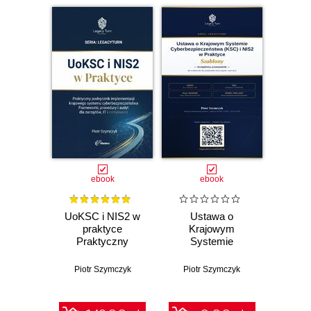
Poszukiwany specjalista do spraw malowania
komórek
Odpowiednia nazwa może zdziałać cuda
Zadanie projektowe
Posłowie
ebook
ebook
UoKSC i NIS2 w
Ustawa o
praktyce
Krajowym
Praktyczny
Systemie
podręcznik
Cyberbezpieczeństwa
implementacji
(KSC) i NIS2 w
Piotr Szymczyk
Piotr Szymczyk
Krajowego
praktyce -
Systemu
kompletny
Cyberbezpieczeństwa
przewodnik po 68