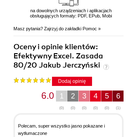
na dowolnych urządzeniach i aplikacjach
obsługujących formaty: PDF, EPub, Mobi
Masz pytania? Zajrzyj do zakładki
Pomoc
»
Oceny i opinie klientów:
Efektywny Excel. Zasada
80/20 Jakub Jerczyński
Dodaj opinię
6.0
1
2
3
4
5
6
(0)
(0)
(0)
(0)
(0)
(1)
Polecam, super wszystko jasno pokazane i
wytłumaczone