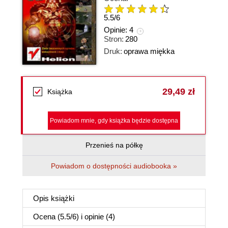
5.5
/
6
Opinie:
4
Stron:
280
Druk:
oprawa miękka
29,49 zł
Książka
Powiadom mnie, gdy książka będzie dostępna
Przenieś na półkę
Powiadom o dostępności audiobooka »
Opis
książki
Ocena (
5.5
/
6
) i opinie (4)