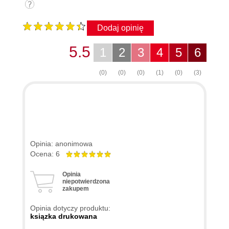
Dodaj opinię
5.5
1
2
3
4
5
6
(0)
(0)
(0)
(1)
(0)
(3)
Opinia: anonimowa
Ocena: 6
Opinia
niepotwierdzona
zakupem
Opinia dotyczy produktu:
ksiązka drukowana