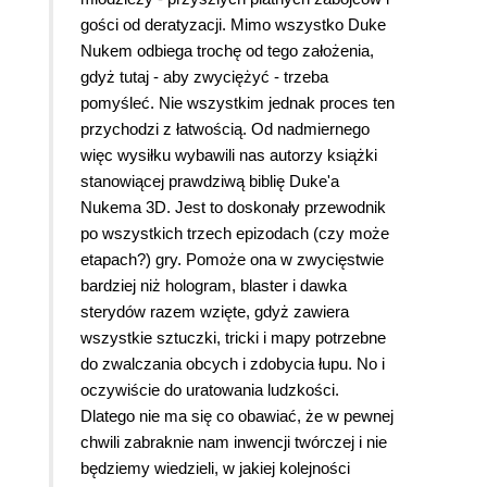
gości od deratyzacji. Mimo wszystko Duke
Nukem odbiega trochę od tego założenia,
gdyż tutaj - aby zwyciężyć - trzeba
pomyśleć. Nie wszystkim jednak proces ten
przychodzi z łatwością. Od nadmiernego
więc wysiłku wybawili nas autorzy książki
stanowiącej prawdziwą biblię Duke'a
Nukema 3D. Jest to doskonały przewodnik
po wszystkich trzech epizodach (czy może
etapach?) gry. Pomoże ona w zwycięstwie
bardziej niż hologram, blaster i dawka
sterydów razem wzięte, gdyż zawiera
wszystkie sztuczki, tricki i mapy potrzebne
do zwalczania obcych i zdobycia łupu. No i
oczywiście do uratowania ludzkości.
Dlatego nie ma się co obawiać, że w pewnej
chwili zabraknie nam inwencji twórczej i nie
będziemy wiedzieli, w jakiej kolejności