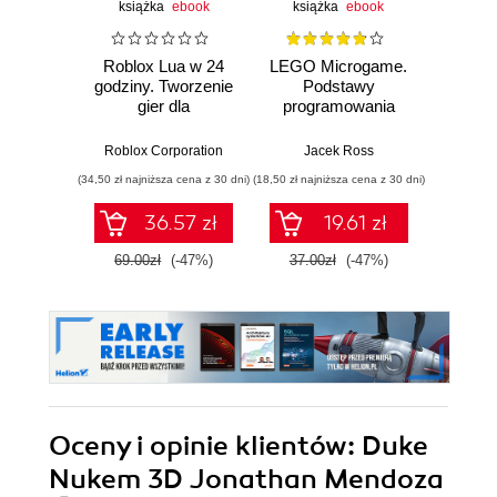
książka
ebook
książka
ebook
Roblox Lua w 24
LEGO Microgame.
Minecra
godziny. Tworzenie
Podstawy
we
gier dla
programowania
początkujących
gier w Unity
Kon
Roblox Corporation
Jacek Ross
(34,50 zł najniższa cena z 30 dni)
(18,50 zł najniższa cena z 30 dni)
36.57 zł
19.61 zł
69.00zł
(-47%)
37.00zł
(-47%)
Oceny i opinie klientów: Duke
Nukem 3D Jonathan Mendoza