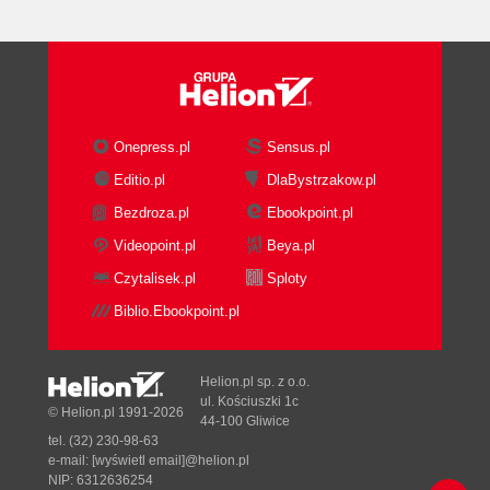
Zamrażacz
Dodatkowy ekwipunek
Apteczki (Medkit)
Atomowe jednostki zdrowia (ATM)
Kamizelka kuloodporna
Karty dostępu
Onepress.pl
Sensus.pl
Sterydy
Editio.pl
DlaBystrzakow.pl
Holoduke
Bezdroza.pl
Ebookpoint.pl
Tornister odrzutowy
Videopoint.pl
Beya.pl
Gogle noktowizyjne (NVG)
Akwalung
Czytalisek.pl
Sploty
Buty ochronne
Biblio.Ebookpoint.pl
Sterowanie ruchami bohatera
Chodzenie, obracanie się i bieganie
Patrzenie i celowanie w górę lub w dół
Helion.pl sp. z o.o.
ul. Kościuszki 1c
Poruszanie się i celowanie przy pomocy
© Helion.pl 1991-2026
44-100 Gliwice
myszy
tel. (32) 230-98-63
Skakanie i kucanie
e-mail:
[wyświetl email]@helion.pl
NIP: 6312636254
Strzelanie i zmiana broni