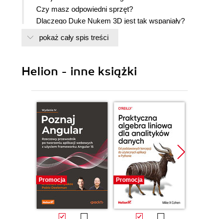
Czy masz odpowiedni sprzęt?
Dlaczego Duke Nukem 3D jest tak wspaniały?
Co znajdziesz w tej książce
pokaż cały spis treści
Zawartość płytki CD-ROM
Cel...pal!
Helion - inne książki
Część 1. Podstawy
Rozdział 1. Oszczędź mi szczegółów, chcę
przemielić trochę mięsa
Cel misji
Fakty
Wycieczka po Hollywood
Uruchamianie gry
Promocja
Promocja
Promocj
Do dzieła!
Wydostań się stąd
Rozdział 2. Wrogowie, uzbrojenie i sprzęt