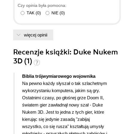
Czy opinia była pomocna:
TAK
(
0
)
NIE
(
0
)
więcej opinii
Recenzje
książki
: Duke Nukem
3D (1)
Biblia trójwymiarowego wojownika
Na pewno każdy słyszał o tak szlachetnym
wykorzystaniu komputera, jakim są gry.
Ostatnimi czasy, po głośnej grze Doom II,
światem gier zawładnął nowy szał - Duke
Nukem 3D. Jest to jedna z tych gier, które
kierując się jedynie zasadą "zabijaj
wszystko, co się rusza" kształtują umysły
młodzieży - przyszłych płatnych zabójców i