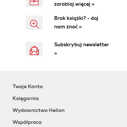
Battlelord
zarabiaj więcej »
Battlelord-wartownik (Battlelord sentry)
Dowódca napastników (Commander)
Brak książki? - daj
Robot-wartownik (Drone)
nam znać »
Dowódca księżycowego ataku (Moon Assault
Leader)
Władca cykloidów (Cycloid Emperor)
Subskrybuj newsletter
Prezentuj broń!
»
Noga
Pistolet półautomatyczny
Strzelba
Karabin łańcuchowy
Wyrzutnia rakietowo napędzanych granatów
Twoje Konto
(RPG)
Bomby rurowe
Księgarnia
Mocowane na ścianach pułapki laserowe
Wydawnictwo Helion
(LTB)
Zmniejszacz
Współpraca
Dewastator