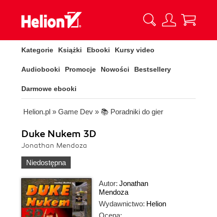
Kategorie
Książki
Ebooki
Kursy video
Audiobooki
Promocje
Nowości
Bestsellery
Darmowe ebooki
Helion.pl
»
Game Dev
»
📚 Poradniki do gier
Duke Nukem 3D
Jonathan Mendoza
Niedostępna
Autor:
Jonathan
Mendoza
Wydawnictwo:
Helion
Ocena: