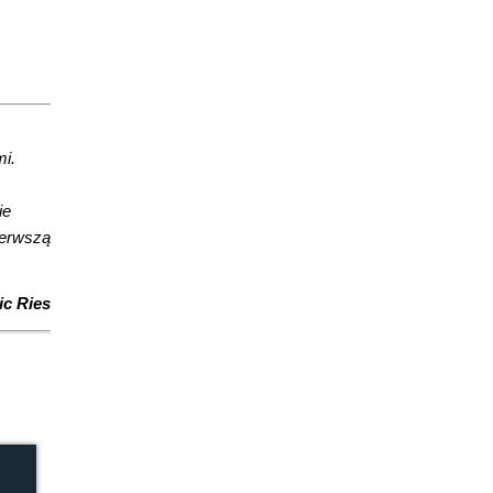
mi.
ie
ierwszą
ric Ries