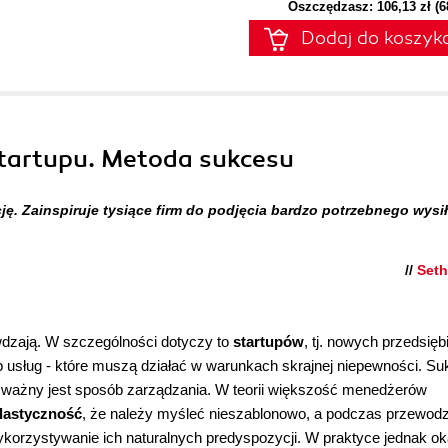
Oszczędzasz: 106,13 zł (
Dodaj do koszyk
Startupu. Metoda sukcesu
ę. Zainspiruje tysiące firm do podjęcia bardzo potrzebnego wysił
//
Seth
dzają. W szczególności dotyczy to
startupów
, tj. nowych przedsięb
 usług - które muszą działać w warunkach skrajnej niepewności. S
e ważny jest sposób zarządzania. W teorii większość menedżerów
lastyczność
, że należy myśleć nieszablonowo, a podczas przewod
korzystywanie ich naturalnych predyspozycji. W praktyce jednak ok