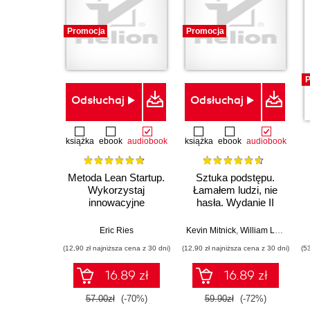
Promocja
Promocja
P
Odsłuchaj
Odsłuchaj
książka
ebook
audiobook
książka
ebook
audiobook
Metoda Lean Startup.
Sztuka podstępu.
Wykorzystaj
Łamałem ludzi, nie
innowacyjne
hasła. Wydanie II
narzędzia i stwórz
firmę, która
Eric Ries
Kevin Mitnick
,
William L. Simon
zdobędzie rynek
(12,90 zł najniższa cena z 30 dni)
(12,90 zł najniższa cena z 30 dni)
(5
16.89 zł
16.89 zł
57.00zł
(-70%)
59.90zł
(-72%)