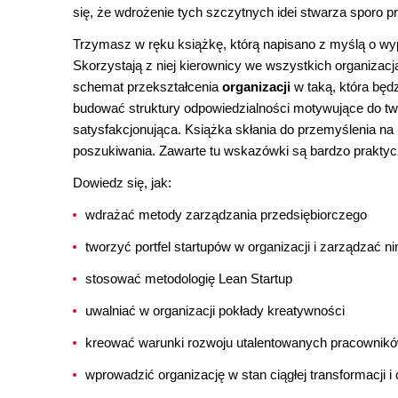
się, że wdrożenie tych szczytnych idei stwarza sporo 
Trzymasz w ręku książkę, którą napisano z myślą o wype
Skorzystają z niej kierownicy we wszystkich organizac
schemat przekształcenia
organizacji
w taką, która będ
budować struktury odpowiedzialności motywujące do two
satysfakcjonująca. Książka skłania do przemyślenia na n
poszukiwania. Zawarte tu wskazówki są bardzo praktycz
Dowiedz się, jak:
wdrażać metody zarządzania przedsiębiorczego
tworzyć portfel startupów w organizacji i zarządzać n
stosować metodologię Lean Startup
uwalniać w organizacji pokłady kreatywności
kreować warunki rozwoju utalentowanych pracownik
wprowadzić organizację w stan ciągłej transformacji i 