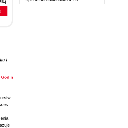
68%)
a
ku i
 Godin
iorstw -
ukces
zenia
azuje