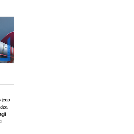
 jego
adza
gii
d