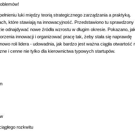
problemów!
łnieniu luki między teorią strategicznego zarządzania a praktyką.
jach, które stawiają na innowacyjność. Przedstawiono tu sprawdzony
zie odnajdywać nowe źródła wzrostu w długim okresie. Pokazano, ja
rzenia innowacji i organizować pracę tak, żeby stała się naprawdę
owo roli lidera - udowadnia, jak bardzo jest ważna ciągła otwartość 
ne i cenne nie tylko dla kierownictwa typowych startupów.
im
ów
ciągłego rozkwitu