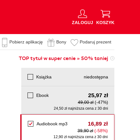
ZALOGUJ
KOSZYK
Pobierz aplikację
Bony
Podaruj prezent
TOP tytuł w super cenie » 50% taniej
Książka
niedostępna
25,97 zł
Ebook
49,00 zł
(-47%)
24,50 zł najniższa cena z 30 dni
16,89 zł
Audiobook mp3
39,90 zł
(-58%)
12,90 zł najniższa cena z 30 dni