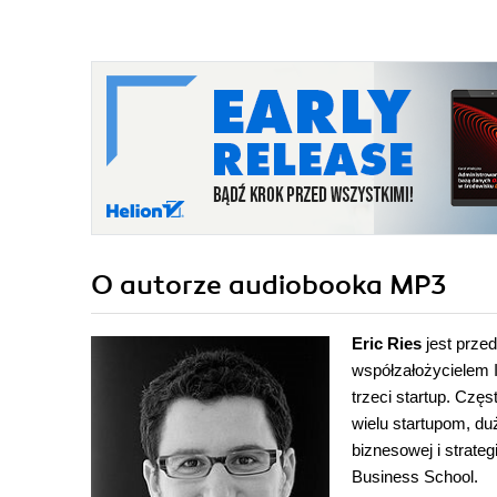
O autorze
audiobooka MP3
Eric Ries
jest przed
współzałożycielem I
trzeci startup. Cz
wielu startupom, du
biznesowej i strate
Business School.