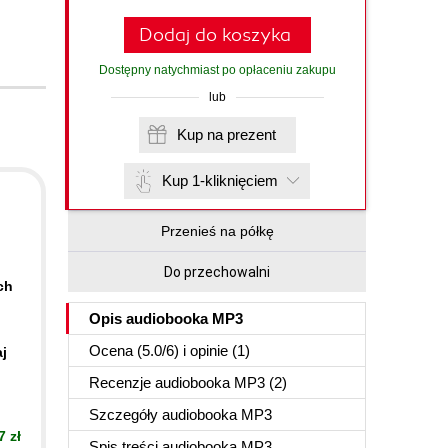
Dodaj do koszyka
Dostępny natychmiast po opłaceniu zakupu
lub
Kup na prezent
Kup 1-kliknięciem
Przenieś na półkę
Do przechowalni
ch
Opis
audiobooka MP3
Ocena (
5.0
/
6
) i opinie (1)
j
Recenzje
audiobooka MP3
(2)
Szczegóły
audiobooka MP3
7 zł
Spis treści
audiobooka MP3