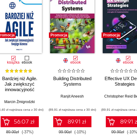
romocja
Promocja
Promocja
książka
ebook
ebook
ebook
Bardziej niż Agile.
Building Distributed
Effective UX De
Jak zwiększyć
Systems
Strategies
innowacyjność
twojego biznesu
Ranjit Aneesh
Christopher Reid B
Marcin Żmigrodzki
3,40 zł najniższa cena z 30 dni)
(89,91 zł najniższa cena z 30 dni)
(89,91 zł najniższa cena 
56.07 zł
89.91 zł
89.91 z
89.00zł
(-37%)
99.90zł
(-10%)
99.90zł
(-10%