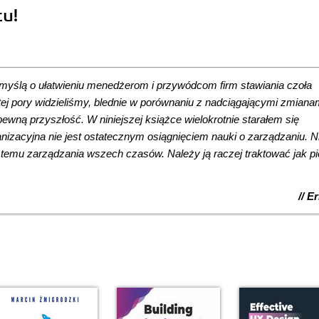
tu!
lą o ułatwieniu menedżerom i przywódcom firm stawiania czoła
ej pory widzieliśmy, blednie w porównaniu z nadciągającymi zmiana
wną przyszłość. W niniejszej książce wielokrotnie starałem się
nizacyjna nie jest ostatecznym osiągnięciem nauki o zarządzaniu. N
stemu zarządzania wszech czasów. Należy ją raczej traktować jak p
// E