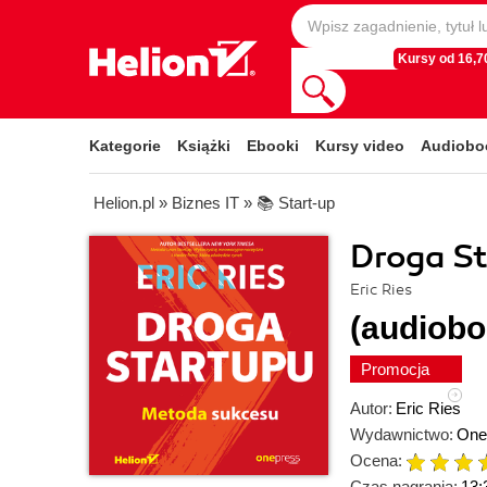
Kursy od 16,70
Kategorie
Książki
Ebooki
Kursy video
Audiobo
Helion.pl
»
Biznes IT
»
📚 Start-up
Droga S
Eric Ries
(audiobo
Promocja
Autor:
Eric Ries
Wydawnictwo:
One
Ocena:
Czas nagrania:
13: