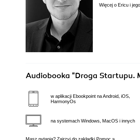
Więcej o Ericu i je
Audiobooka
"Droga Startupu.
w aplikacji Ebookpoint na Android, iOS,
HarmonyOs
na systemach Windows, MacOS i innych
Masz pytania? Zajrzyj do zakładki
Pomoc
»