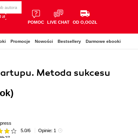
 zł
POMOC
LIVE CHAT
OD O,OOZŁ
oki
Promocje
Nowości
Bestsellery
Darmowe ebooki
tartupu. Metoda sukcesu
ok)
press
5.0
/
6
Opinie:
1
39:27