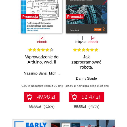
Promocja
Promocja
Promocj
ebook
książka
ebook
ksią
Wprowadzenie do
Jak
Przys
Arduino, wyd. II
zaprogramować
Lean 
robota.
roz
Zastosowanie
techn
Massimo Banzi
,
Michael Shiloh
Raspberry Pi i
Danny Staple
Pythona w
(9,90 zł najniższa cena z 30 dni)
(49,50 zł najniższa cena z 30 dni)
(29,49 zł naj
tworzeniu
autonomicznych
49.98 zł
52.47 zł
robotów. Wydanie
II
58.80zł
(-15%)
99.00zł
(-47%)
59.0