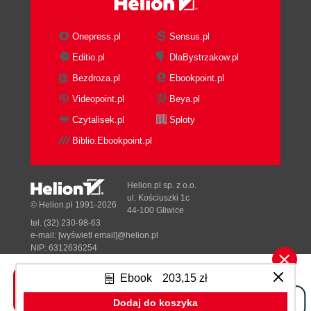
3. Mapping Domains to a Technology Architecture
Domain Topologies: Managing Problem
Onepress.pl
Sensus.pl
Spaces
Editio.pl
DlaBystrzakow.pl
Fully Federated Domain Topology
Bezdroza.pl
Ebookpoint.pl
The elephant in the room
Governed Domain Topology
Videopoint.pl
Beya.pl
Partially Federated Domain Topology
Czytalisek.pl
Sploty
Value ChainAligned Domain Topology
Biblio.Ebookpoint.pl
Coarse-Grained Domain Topology
Coarse-Grained and Partially Governed
Domain Topology
Helion.pl sp. z o.o.
Centralized Domain Topology
ul. Kościuszki 1c
© Helion.pl 1991-2026
44-100 Gliwice
Picking the Right Topology
tel. (32) 230-98-63
Landing Zone Topologies: Managing Solution
e-mail:
[wyświetl email]@helion.pl
Spaces
NIP: 6312636254
Regon: 241989027
Single Data Landing Zone
Ebook
203,15 zł
Organizing data products
Designed with ♥ by
Tonik.pl
Scaling a single landing zone
Dodaj do koszyka