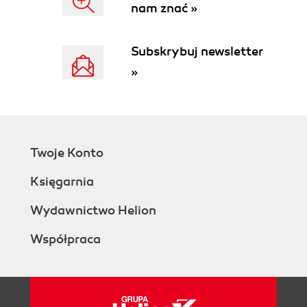
nam znać »
Business capabilities
Linking business capabilities with
applications
Subskrybuj newsletter
Capability realizations
»
Shared capabilities
Complex applications
Domain Characteristics
Patterns for complex integration
challenges
Twoje Konto
Strengths of business capability
modeling
Księgarnia
Principles for Distributed and Domain-
Oriented Data Management
Wydawnictwo Helion
Design Principles for Data Domains
Współpraca
Best Practices for Data Providers
Domain Ownership Responsibilities
Transitioning Toward Distributed and Domain-
Oriented Data Management
Wrapping Up