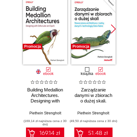
Promocja
Promocja
Bestselle
Nowość
Promocj
ebook
książka
ebook
ksią
Building Medallion
Zarządzanie
Wiresh
Architectures.
danymi w zbiorach
ruchu 
Designing with
o dużej skali.
wyk
Delta Lake and
Nowoczesna
w
Spark
architektura z
Piethein Strengholt
Piethein Strengholt
Adam
siatką danych i
(169,14 zł najniższa cena z 30
(49,50 zł najniższa cena z 30 dni)
(74,50 zł naj
technologią Data
dni)
Fabric. Wydanie II
169.14 zł
51.48 zł