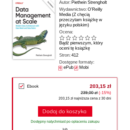
Autor:
Piethein Strengholt
Wydawnictwo:
O'Reilly
Media
(Z chęcią
przeczytam książkę w
języku polskim)
Ocena:
Bądź pierwszym, który
oceni tę książkę
Stron:
412
Dostępne formaty:
ePub
Mobi
203,15 zł
Ebook
239,00 zł
(-15%)
203,15 zł najniższa cena z 30 dni
Dodaj do koszyka
Dostępny natychmiast po opłaceniu zakupu
lub