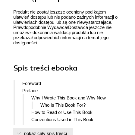
Produkt nie został jeszcze oceniony pod kątem
ułatwień dostępu lub nie podano żadnych informacji o
ułatwieniach dostępu lub są one niewystarczające.
Prawdopodobnie Wydawca/Dostawca jeszcze nie
umożliwił dokonania walidacji produktu lub nie
przekazał odpowiednich informacji na temat jego
dostępności.
Spis treści
ebooka
Foreword
Preface
Why I Wrote This Book and Why Now
Who Is This Book For?
How to Read or Use This Book
Conventions Used in This Book
OReilly Online Learning
pokaż cały spis treści
How to Contact Us