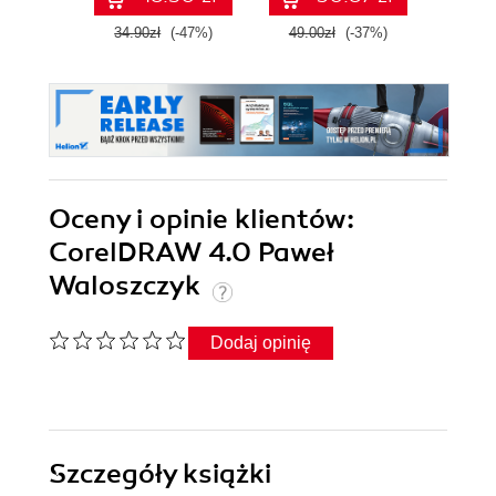
34.90zł
(-47%)
49.00zł
(-37%)
64.0
Oceny i opinie klientów:
CorelDRAW 4.0 Paweł
Waloszczyk
Dodaj opinię
Szczegóły
książki