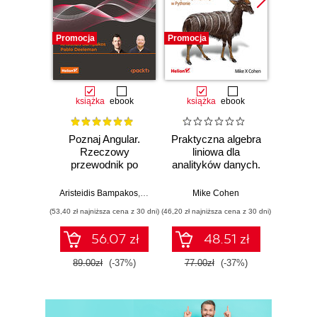
Promocja
Promocja
Promocj
książka
ebook
książka
ebook
ksią
Poznaj Angular.
Praktyczna algebra
Ele
Rzeczowy
liniowa dla
Pro
przewodnik po
analityków danych.
pas
tworzeniu aplikacji
Od podstawowych
webowych z
koncepcji do
Aristeidis Bampakos
,
Pablo Deeleman
Mike Cohen
Wit
użyciem
użytecznych
(53,40 zł najniższa cena z 30 dni)
(46,20 zł najniższa cena z 30 dni)
(29,94 zł naj
frameworku
aplikacji w
Angular 15.
Pythonie
56.07 zł
48.51 zł
Wydanie IV
89.00zł
(-37%)
77.00zł
(-37%)
49.9