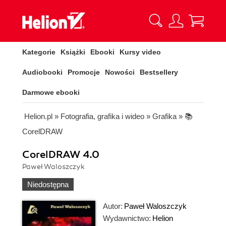
Kategorie
Książki
Ebooki
Kursy video
Audiobooki
Promocje
Nowości
Bestsellery
Darmowe ebooki
Helion.pl
»
Fotografia, grafika i wideo
»
Grafika
»
📚
CorelDRAW
CorelDRAW 4.0
Paweł Waloszczyk
Niedostępna
Autor:
Paweł Waloszczyk
Wydawnictwo:
Helion