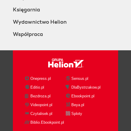
Księgarnia
Wydawnictwo Helion
Współpraca
Onepress.pl
Sensus.pl
Editio.pl
DlaBystrzakow.pl
Bezdroza.pl
Ebookpoint.pl
Videopoint.pl
Beya.pl
Czytalisek.pl
Sploty
Biblio.Ebookpoint.pl