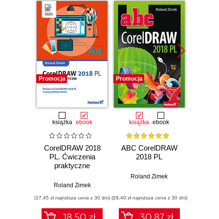
Promocja
Promocja
Promocj
książka
ebook
książka
ebook
CorelDRAW 2018
ABC CorelDRAW
Wekt
PL. Ćwiczenia
2018 PL
jesz
praktyczne
Roland Zimek
Roland Zimek
(17,45 zł najniższa cena z 30 dni)
(29,40 zł najniższa cena z 30 dni)
(51,20 zł naj
18.50 zł
30.87 zł