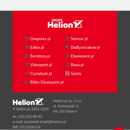
4. Thinking in Objects
Structs and Classes
Designing Classes
Accessors
Inheritance
Composition
Onepress.pl
Sensus.pl
Object Lifetime
Editio.pl
DlaBystrzakow.pl
Built-in Classes
Bezdroza.pl
Ebookpoint.pl
5. Basic Objective-C
NSString Basics
Videopoint.pl
Beya.pl
Using Methods
Czytalisek.pl
Sploty
Nested Method Calls
Biblio.Ebookpoint.pl
Multi-Input Methods
Accessors
Dot Syntax
Helion.pl sp. z o.o.
Creating Objects
ul. Kościuszki 1c
© Helion.pl 1991-2026
44-100 Gliwice
Basic Memory Management
tel. (32) 230-98-63
Using Autorelease Directly
e-mail:
[wyświetl email]@helion.pl
Declaring a Class
NIP: 6312636254