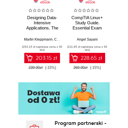
ebook
ebook
Constants
Enumerated Types
Designing Data-
CompTIA Linux+
Video
Typedefs
Intensive
Study Guide.
with 
Functions
Applications. The
Essential Exam
with
Declaring Functions
Big Ideas Behind
Prep
Trans
Reliable, Scalable,
Mu
Example: FirstProgram
Martin Kleppmann
,
Chris Riccomini
Angel Sayani
Jose
and Maintainable
L
Displaying Values on the Command
(203,15 zł najniższa cena z 30
(211,65 zł najniższa cena z 30
(211,65 zł 
Systems. 2nd
dni)
dni)
Line
Edition
203.15 zł
228.65 zł
Compile and Run the Example
Scope
239.00zł
(-15%)
269.00zł
(-15%)
269.0
Static Variables
Conditionals
Example: ShoppingTrip
Compile and Run
Wrap Up
3. Memory and Pointers: Advanced C
Arrays
Loops
Program partnerski -
Text Strings