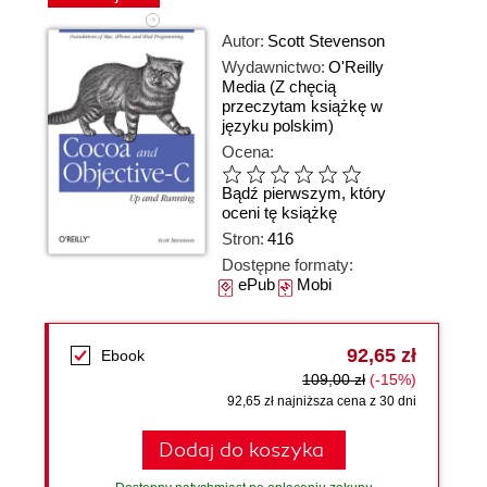
Autor:
Scott Stevenson
Wydawnictwo:
O'Reilly
Media
(Z chęcią
przeczytam książkę w
języku polskim)
Ocena:
Bądź pierwszym, który
oceni tę książkę
Stron:
416
Dostępne formaty:
ePub
Mobi
92,65 zł
Ebook
109,00 zł
(-15%)
92,65 zł najniższa cena z 30 dni
Dodaj do koszyka