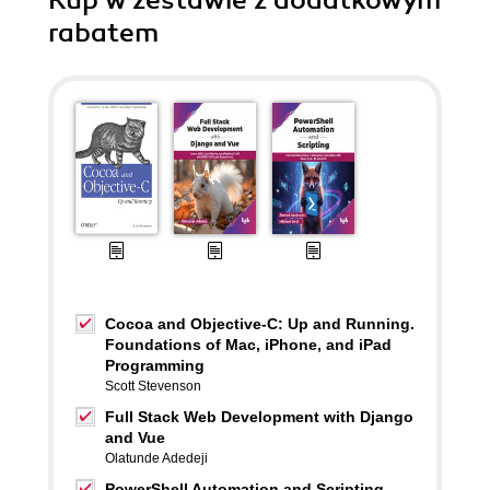
Kup w zestawie z dodatkowym
rabatem
Cocoa and Objective-C: Up and Running.
Foundations of Mac, iPhone, and iPad
Programming
Scott Stevenson
Full Stack Web Development with Django
and Vue
Olatunde Adedeji
PowerShell Automation and Scripting