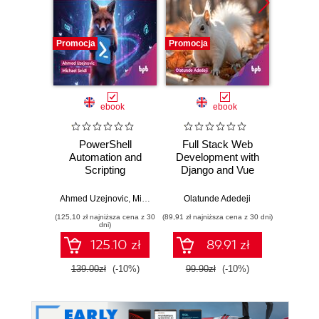
Promocja
Promocja
Promocj
ebook
ebook
PowerShell
Full Stack Web
iOS Qu
Automation and
Development with
Scripting
Django and Vue
Bal
Ahmed Uzejnovic
,
Michael Seidl
Olatunde Adedeji
(125,10 zł najniższa cena z 30
(89,91 zł najniższa cena z 30 dni)
(89,91 zł naj
dni)
125.10 zł
89.91 zł
139.00zł
(-10%)
99.90zł
(-10%)
99.9