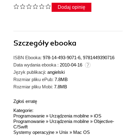
Dodaj opinię
Szczegóły
ebooka
ISBN Ebooka:
978-14-493-9071-6, 9781449390716
Data wydania ebooka :
2010-04-16
Język publikacji:
angielski
Rozmiar pliku ePub:
7.8MB
Rozmiar pliku Mobi:
7.8MB
Zgłoś erratę
Kategorie:
Programowanie
»
Urządzenia mobilne
»
iOS
Programowanie
»
Urządzenia mobilne
»
Objective-
C/Swift
Systemy operacyjne
»
Unix
»
Mac OS