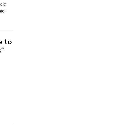
acle
te-
e to
s"