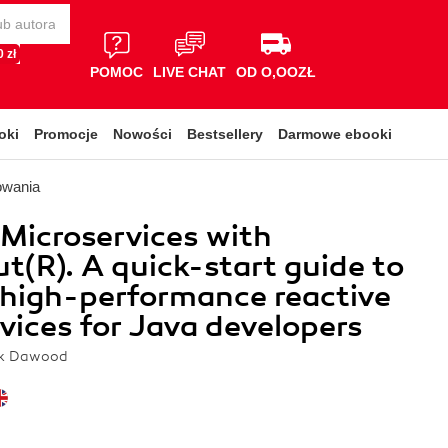
 zł
POMOC
LIVE CHAT
OD O,OOZŁ
oki
Promocje
Nowości
Bestsellery
Darmowe ebooki
owania
 Microservices with
t(R). A quick-start guide to
 high-performance reactive
vices for Java developers
ck Dawood