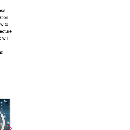
ess
ation
ow to
ecture
 will
nd