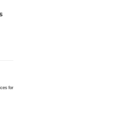
s
ices for