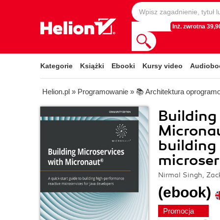
Inż. zwrotna 39,90
Kategorie
Książki
Ebooki
Kursy video
Audiobo
Helion.pl
»
Programowanie
»
📚 Architektura oprogram
Building
Micronau
building
microser
Nirmal Singh, Za
(ebook)
Promocja