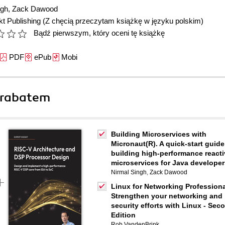
ngh
,
Zack Dawood
t Publishing
(Z chęcią przeczytam książkę w języku polskim)
Bądź pierwszym, który oceni tę książkę
PDF
ePub
Mobi
 rabatem
Building Microservices with
Micronaut(R). A quick-start guide
building high-performance reacti
microservices for Java developer
Nirmal Singh
,
Zack Dawood
Linux for Networking Professiona
Strengthen your networking and
security efforts with Linux - Sec
Edition
Rob VandenBrink