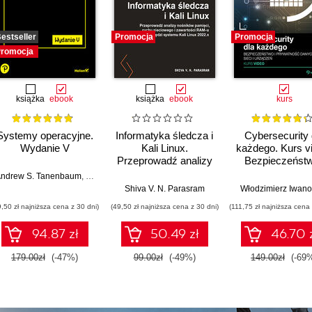
estseller
Promocja
Promocja
romocja
książka
ebook
książka
ebook
kurs
Systemy operacyjne.
Informatyka śledcza i
Cybersecurity 
Wydanie V
Kali Linux.
każdego. Kurs v
Przeprowadź analizy
Bezpieczeństw
nośników pamięci,
prywatność dan
ndrew S. Tanenbaum
,
Herbert Bos
ruchu sieciowego i
sieci i urządz
Shiva V. N. Parasram
Włodzimierz Iwano
zawartości RAM-u za
9,50 zł najniższa cena z 30 dni)
(49,50 zł najniższa cena z 30 dni)
(111,75 zł najniższa cena 
pomocą narzędzi
systemu Kali Linux
94.87 zł
50.49 zł
46.70 
2022.x. Wydanie III
179.00zł
(-47%)
99.00zł
(-49%)
149.00zł
(-69