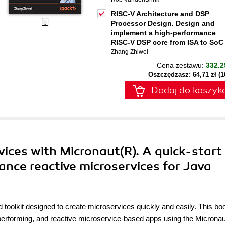
RISC-V Architecture and DSP
Processor Design. Design and
implement a high-performance
RISC-V DSP core from ISA to SoC
Zhang Zhiwei
Cena zestawu:
332.2
Oszczędzasz: 64,71 zł (
Dodaj do koszyk
rvices with Micronaut(R). A quick-start
ance reactive microservices for Java
olkit designed to create microservices quickly and easily. This boo
-performing, and reactive microservice-based apps using the Micronau