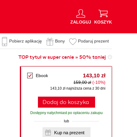
ZALOGUJ
KOSZYK
Pobierz aplikację
Bony
Podaruj prezent
TOP tytuł w super cenie » 50% taniej
143,10 zł
Ebook
159,00 zł
(-10%)
143,10 zł najniższa cena z 30 dni
Dodaj do koszyka
Dostępny natychmiast po opłaceniu zakupu
lub
Kup na prezent