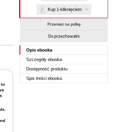
Kup 1-kliknięciem
Przenieś na półkę
Do przechowalni
Opis
ebooka
Szczegóły
ebooka
Dostępność produktu
Spis treści
ebooka
 to
ve
s
ls.
ond