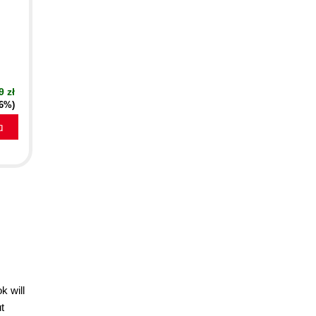
9 zł
16%)
a
k will
t