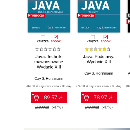
Promocja
Promocja
B
P
książka
ebook
książka
ebook
Java. Techniki
Java. Podstawy.
zaawansowane.
Wydanie XIII
Wydanie XIII
Cay S. Horstmann
A
Cay S. Horstmann
(84,50 zł najniższa cena z 30 dni)
(74,50 zł najniższa cena z 30 dni)
(8
89.57 zł
78.97 zł
169.00zł
(-47%)
149.00zł
(-47%)