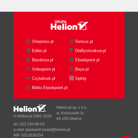
Onepress.pl
Sensus.pl
Editio.pl
DlaBystrzakow.pl
Bezdroza.pl
Ebookpoint.pl
Videopoint.pl
Beya.pl
Czytalisek.pl
Sploty
Biblio.Ebookpoint.pl
Helion.pl sp. z o.o.
ul. Kościuszki 1c
© Helion.pl 1991-2026
44-100 Gliwice
tel. (32) 230-98-63
e-mail:
[wyświetl email]@helion.pl
NIP: 6312636254