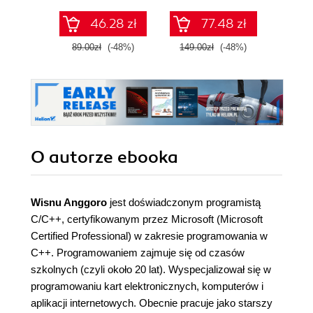
(k
46.28 zł
77.48 zł
89.00zł
(-48%)
149.00zł
(-48%)
249.0
O autorze
ebooka
Wisnu Anggoro
jest doświadczonym programistą
C/C++, certyfikowanym przez Microsoft (Microsoft
Certified Professional) w zakresie programowania w
C++. Programowaniem zajmuje się od czasów
szkolnych (czyli około 20 lat). Wyspecjalizował się w
programowaniu kart elektronicznych, komputerów i
aplikacji internetowych. Obecnie pracuje jako starszy