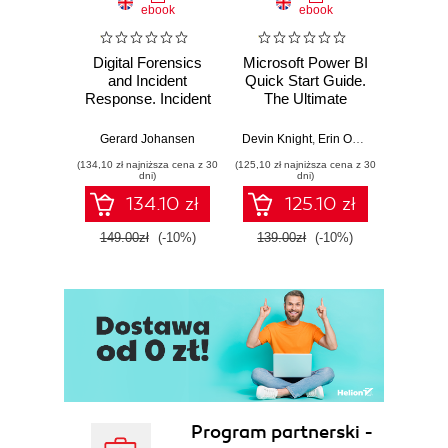
ebook
ebook
Digital Forensics
Microsoft Power BI
Pract
and Incident
Quick Start Guide.
Intel
Response. Incident
The Ultimate
Data-D
Response tools
Beginner's Guide
Hunti
and techniques for
to Power BI, Data
your c
Gerard Johansen
Devin Knight
,
Erin Ostrowsky
,
Mitchel
effective cyber
Storytelling, AI
effor
(134,10 zł najniższa cena z 30
(125,10 zł najniższa cena z 30
(116,10 zł 
threat response -
Tools, and
dete
dni)
dni)
Fourth Edition
Microsoft Fabric -
def
134.10 zł
125.10 zł
Fourth Edition
ATT&C
tool
149.00zł
(-10%)
139.00zł
(-10%)
129.0
E
Program partnerski -