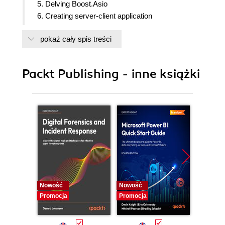
5. Delving Boost.Asio
6. Creating server-client application
7. Debugging the code and solving the problem
pokaż cały spis treści
Packt Publishing - inne książki
Nowość
Nowość
Nowość
Promocja
Promocja
Promocj