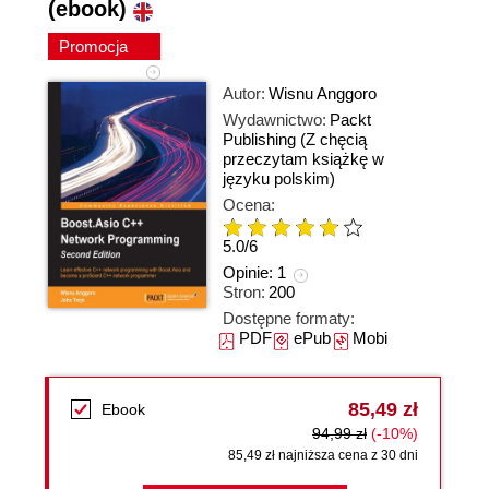
(ebook)
Promocja
Autor:
Wisnu Anggoro
Wydawnictwo:
Packt
Publishing
(Z chęcią
przeczytam książkę w
języku polskim)
Ocena:
5.0
/
6
Opinie:
1
Stron:
200
Dostępne formaty:
PDF
ePub
Mobi
85,49 zł
Ebook
94,99 zł
(-10%)
85,49 zł najniższa cena z 30 dni