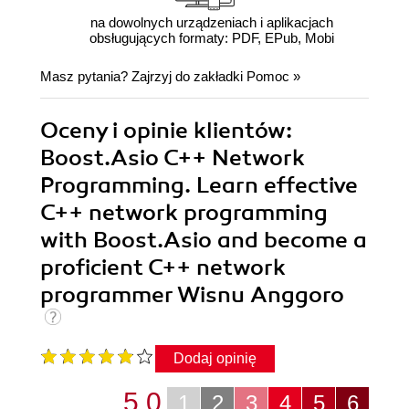
na dowolnych urządzeniach i aplikacjach
obsługujących formaty: PDF, EPub, Mobi
Masz pytania? Zajrzyj do zakładki
Pomoc
»
Oceny i opinie klientów:
Boost.Asio C++ Network
Programming. Learn effective
C++ network programming
with Boost.Asio and become a
proficient C++ network
programmer Wisnu Anggoro
Dodaj opinię
5.0
1
2
3
4
5
6