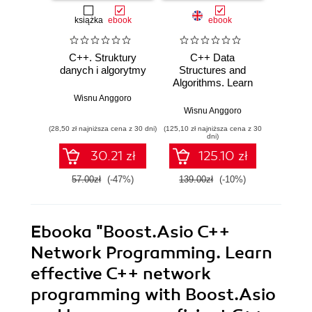
książka
ebook
ebook
C++. Struktury
C++ Data
Lear
danych i algorytmy
Structures and
Fu
Algorithms. Learn
Prog
how to write
Explor
Wisnu Anggoro
efficient code to
C++ wi
Wisnu Anggoro
Wisn
build scalable and
like
(28,50 zł najniższa cena z 30 dni)
(125,10 zł najniższa cena z 30
(143,10 zł 
robust applications
metap
dni)
in C++
an
30.21 zł
125.10 zł
57.00zł
(-47%)
139.00zł
(-10%)
159.0
Ebooka
"Boost.Asio C++
Network Programming. Learn
effective C++ network
programming with Boost.Asio