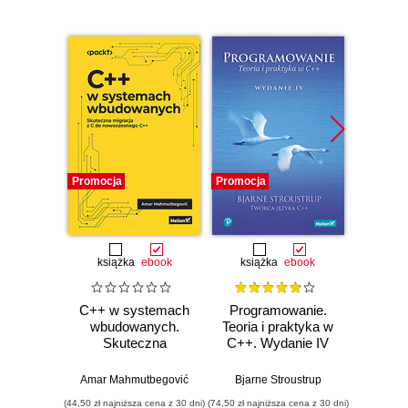
Promocja
Promocja
Bestselle
Promocj
książka
ebook
książka
ebook
ksią
C++ w systemach
Programowanie.
Opu
wbudowanych.
Teoria i praktyka w
Skuteczna
C++. Wydanie IV
Progr
migracja z C do
jęz
nowoczesnego
Wyd
Amar Mahmutbegović
Bjarne Stroustrup
Jerz
C++
pop
(44,50 zł najniższa cena z 30 dni)
(74,50 zł najniższa cena z 30 dni)
(124,50 zł 