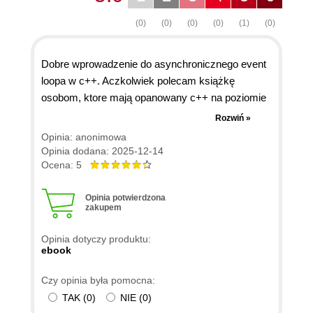
(0)
(0)
(0)
(0)
(1)
(0)
Dobre wprowadzenie do asynchronicznego event
loopa w c++. Aczkolwiek polecam książkę
osobom, ktore mają opanowany c++ na poziomie
przynajmniej c++11. Bardzo często
Rozwiń »
wykorzystywane są tutaj wskaźniki inteligentne,
Opinia: anonimowa
ktore już na stałe weszły do standardu c++11, i nie
Opinia dodana: 2025-12-14
musimy z nich korzystać poprzez bibliotekę
Ocena: 5
boost.
Opinia potwierdzona
zakupem
Opinia dotyczy produktu:
ebook
Czy opinia była pomocna:
TAK
(
0
)
NIE
(
0
)