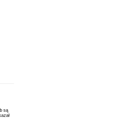
ub są
kazał