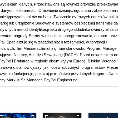
wyciekami danych. Przedstawione są również przyszłe, projektowa
 danych i tożsamości. Omówienie dzisiejszego stanu zabezpieczeń w
czanie typowych ataków na hasła Tworzenie cyfrowych odcisków palc
ądarkę lub urządzenie Budowanie systemów bezpiecznej transmisji d
ywnych metod identyfikacji jako drugiego składnika uwierzytelniani
 laureatem nagrody Emmy w dziedzinie oprogramowania, autorem oraz
l. Specjalizuje się w zagadnieniach tożsamości, autoryzacji i
nia danych. Tim Messerschmidt zajmuje stanowisko Program Manager
mującym Niemcy, Austrię i Szwajcarię (DACH). Przed dołączeniem d
ayPal i Braintree w regionie obejmującym Europę, Bliskim Wschód i
 zarówno dla nowicjuszy, jak i doświadczonych programistów. Prezen
 wszystko funkcjonuje, pokazując mnóstwo przydatnych fragmentów k
nny Markus Sr. Manager, PayPal Engineering