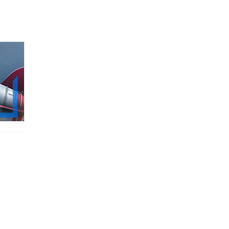
99.00zł
(-49%)