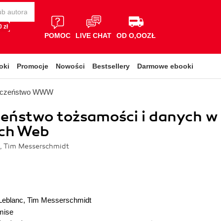
 zł
POMOC
LIVE CHAT
OD O,OOZŁ
oki
Promocje
Nowości
Bestsellery
Darmowe ebooki
ieczeństwo WWW
eństwo tożsamości i danych w
ach Web
, Tim Messerschmidt
Leblanc
,
Tim Messerschmidt
mise