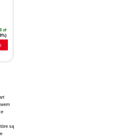
3 zł
28%)
a
art
stwem
ce
tóre są
ie