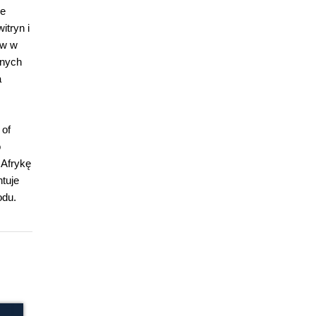
ne
itryn i
ów w
anych
a
 of
o
 Afrykę
tuje
odu.