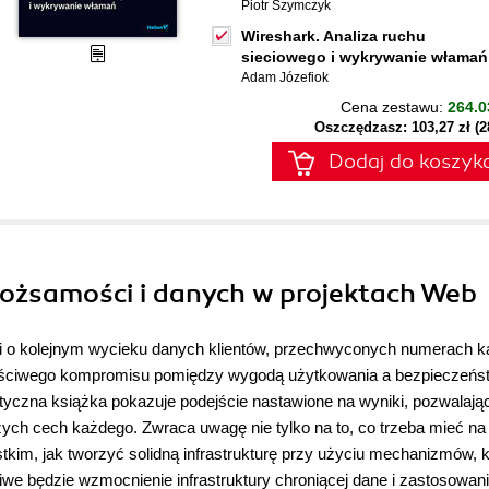
Piotr Szymczyk
Wireshark. Analiza ruchu
sieciowego i wykrywanie włamań
Adam Józefiok
Cena zestawu:
264.0
Oszczędzasz: 103,27 zł (
Dodaj do koszyk
tożsamości i danych w projektach Web
li o kolejnym wycieku danych klientów, przechwyconych numerach k
właściwego kompromisu pomiędzy wygodą użytkowania a bezpieczeń
aktyczna książka pokazuje podejście nastawione na wyniki, pozwalają
ych cech każdego. Zwraca uwagę nie tylko na to, co trzeba mieć na
im, jak tworzyć solidną infrastrukturę przy użyciu mechanizmów, k
iwe będzie wzmocnienie infrastruktury chroniącej dane i zastosowan