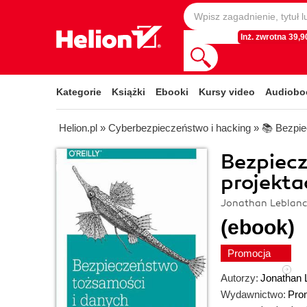
Inż. zwrotna 39,90
Kategorie
Książki
Ebooki
Kursy video
Audiobo
Helion.pl
»
Cyberbezpieczeństwo i hacking
»
📚 Bezp
Bezpiecz
projekt
Jonathan Leblanc
(ebook)
Promocja
Autorzy:
Jonathan 
Wydawnictwo:
Pro