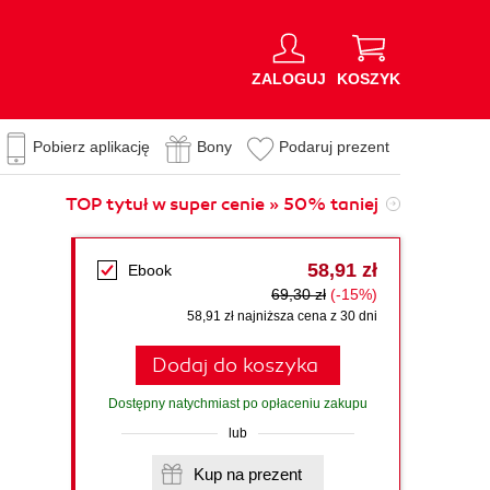
ZALOGUJ
KOSZYK
Pobierz aplikację
Bony
Podaruj prezent
TOP tytuł w super cenie » 50% taniej
58,91 zł
Ebook
69,30 zł
(-15%)
58,91 zł najniższa cena z 30 dni
Dodaj do koszyka
Dostępny natychmiast po opłaceniu zakupu
lub
Kup na prezent