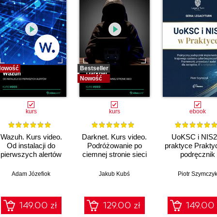
Nowość
Bestseller
Nowość
kurs
kurs
ebook
Wazuh. Kurs video.
Darknet. Kurs video.
UoKSC i NIS2
Od instalacji do
Podróżowanie po
praktyce Prakty
pierwszych alertów
ciemnej stronie sieci
podręcznik
implementacj
Krajowego Sys
Adam Józefiok
Jakub Kubś
Piotr Szymczy
Cyberbezpiecze
Frameworki
procedury, audyt
149.00 zł
129.00 zł
149.00 
zarządów, IT 
compliance