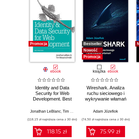
Promocja
Bestseller
Nowość
Promocja
ebook
książka
ebook
Identity and Data
Wireshark. Analiza
Security for Web
ruchu sieciowego i
Development. Best
wykrywanie włamań
Practices
Jonathan LeBlanc
,
Tim Messerschmidt
Adam Józefiok
(118,15 zł najniższa cena z 30 dni)
(74,50 zł najniższa cena z 30 dni)
118.15 zł
75.99 zł