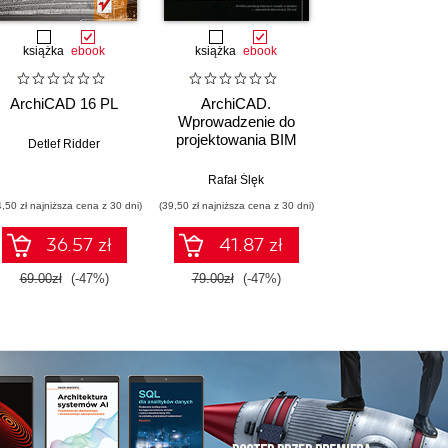
książka
ebook
książka
ebook
ArchiCAD 16 PL
ArchiCAD.
Wprowadzenie do
projektowania BIM
Detlef Ridder
Rafał Ślęk
4,50 zł najniższa cena z 30 dni)
(39,50 zł najniższa cena z 30 dni)
36.57 zł
41.87 zł
69.00zł
(-47%)
79.00zł
(-47%)