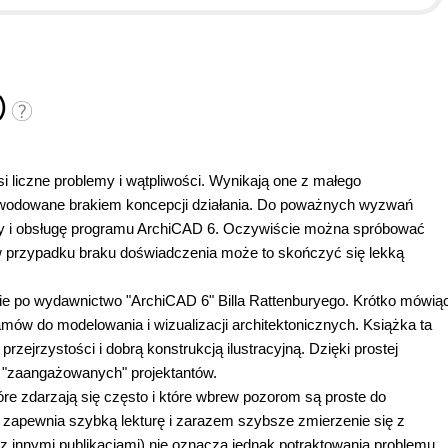
3)
 liczne problemy i wątpliwości. Wynikają one z małego
owodowane brakiem koncepcji działania. Do poważnych wyzwań
cy i obsługę programu ArchiCAD 6. Oczywiście można spróbować
w przypadku braku doświadczenia może to skończyć się lekką
e po wydawnictwo "ArchiCAD 6" Billa Rattenburyego. Krótko mówią
ramów do modelowania i wizualizacji architektonicznych.
Książka ta
ejrzystości i dobrą konstrukcją ilustracyjną. Dzięki prostej
ej "zaangażowanych" projektantów.
óre zdarzają się często i które wbrew pozorom są proste do
o zapewnia szybką lekturę i zarazem szybsze zmierzenie się z
z innymi publikacjami) nie oznacza jednak potraktowania problemu