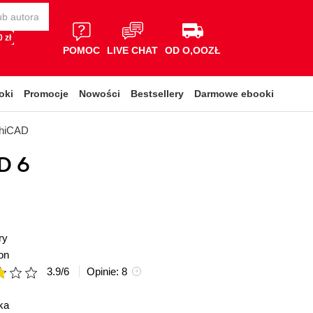
 zł
POMOC
LIVE CHAT
OD O,OOZŁ
oki
Promocje
Nowości
Bestsellery
Darmowe ebooki
chiCAD
D 6
ry
on
3.9
/
6
Opinie:
8
ka