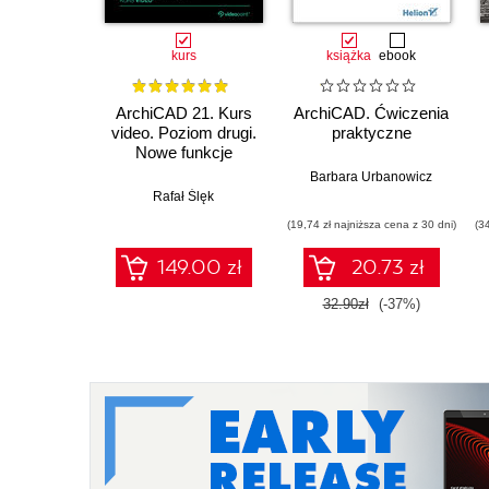
kurs
książka
ebook
ArchiCAD 21. Kurs
ArchiCAD. Ćwiczenia
video. Poziom drugi.
praktyczne
Nowe funkcje
programu
Barbara Urbanowicz
Rafał Ślęk
(19,74 zł najniższa cena z 30 dni)
(3
149.00 zł
20.73 zł
32.90zł
(-37%)