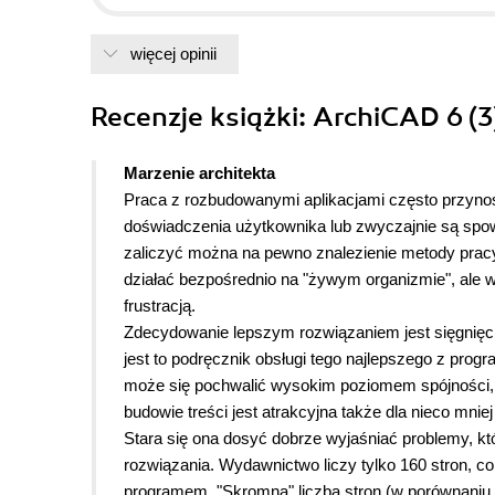
więcej opinii
Recenzje
książki
: ArchiCAD 6 (
Marzenie architekta
Praca z rozbudowanymi aplikacjami często przynosi
doświadczenia użytkownika lub zwyczajnie są sp
zaliczyć można na pewno znalezienie metody pra
działać bezpośrednio na "żywym organizmie", ale 
frustracją.
Zdecydowanie lepszym rozwiązaniem jest sięgnięci
jest to podręcznik obsługi tego najlepszego z prog
może się pochwalić wysokim poziomem spójności, prz
budowie treści jest atrakcyjna także dla nieco mni
Stara się ona dosyć dobrze wyjaśniać problemy, kt
rozwiązania. Wydawnictwo liczy tylko 160 stron, c
programem. "Skromna" liczba stron (w porównaniu 