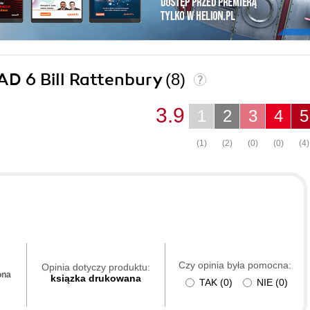
CAD 6 Bill Rattenbury
(8)
3.9
1
2
3
4
5
(1)
(2)
(0)
(0)
(4)
Czy opinia była pomocna:
Opinia dotyczy produktu:
ona
ksiązka drukowana
TAK
(
0
)
NIE
(
0
)