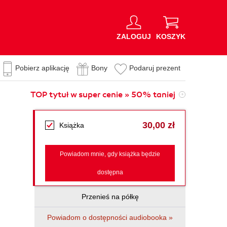
ZALOGUJ
KOSZYK
Pobierz aplikację
Bony
Podaruj prezent
TOP tytuł w super cenie » 50% taniej
30,00 zł
Książka
Powiadom mnie, gdy książka będzie
dostępna
Przenieś na półkę
Powiadom o dostępności audiobooka »