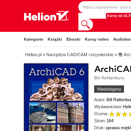
Kursy od 16,70
Kategorie
Książki
Ebooki
Kursy video
Audiobo
Helion.pl
»
Narzędzia CAD/CAM i inżynierskie
»
📚 Ar
ArchiCA
Bill Rattenbury
Niedostępna
Autor:
Bill Rattenbu
Wydawnictwo:
Heli
Ocena:
Stron:
164
Druk:
oprawa mięk