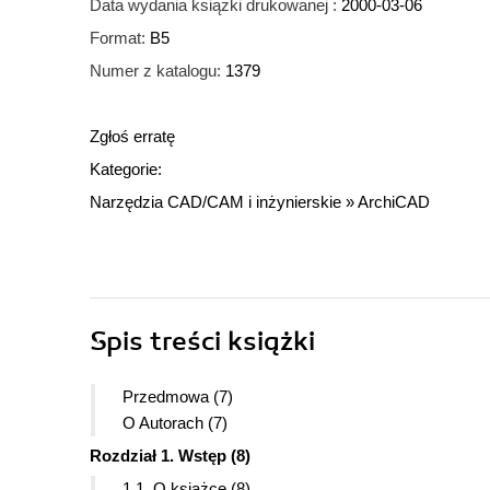
Data wydania książki drukowanej :
2000-03-06
Format:
B5
Numer z katalogu:
1379
Zgłoś erratę
Kategorie:
Narzędzia CAD/CAM i inżynierskie
»
ArchiCAD
Spis treści
książki
Przedmowa (7)
O Autorach (7)
Rozdział 1. Wstęp (8)
1.1. O książce (8)