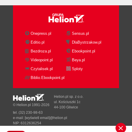
Importowanie klipów (120)
Umieszczanie klipów w oknie Timeline (122)
Tworzenie scenariusza obrazkowego (122)
Podgląd wstępnego montażu (125)
Onepress.pl
Sensus.pl
Zaznaczanie klipów w oknie Project i
wykorzystanie funkcji Automate to Timeline (127)
Editio.pl
DlaBystrzakow.pl
Przycinanie klipów znajdujących się w oknie
Bezdroza.pl
Ebookpoint.pl
Timeline (128)
Videopoint.pl
Beya.pl
Wstępne przycinanie klipów w panelu Source
Czytalisek.pl
Sploty
(132)
Dopracowywanie montowanej sekwencji (136)
Biblio.Ebookpoint.pl
Eksport gotowego filmu (141)
Spróbuj sam... (145)
Helion.pl sp. z o.o.
Pytania (145)
ul. Kościuszki 1c
© Helion.pl 1991-2026
Odpowiedzi (145)
44-100 Gliwice
tel. (32) 230-98-63
Rozdział 4. Przejścia (147)
e-mail:
[wyświetl email]@helion.pl
Przywróć domyślne ustawienia programu (147)
NIP: 6312636254
Regon: 241989027
Na początek... (148)