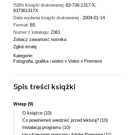
ISBN Książki drukowanej:
83-736-1317-X,
837361317X
Data wydania książki drukowanej :
2004-01-14
Format:
B5
Numer z katalogu:
2361
Zobacz zawartość nośnika
Zgłoś erratę
Kategorie:
Fotografia, grafika i wideo
»
Video
»
Premiere
Spis treści
książki
Wstęp (9)
O książce (10)
Co powinieneś wiedzieć przed lekturą? (10)
Instalacja programu (10)
Uruchamianie programu Adobe Premiere (11)