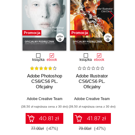
Promocja
Promocja
Promocj
książka
ebook
książka
ebook
ksią
Adobe Photoshop
Adobe Illustrator
Adobe
CS6/CS6 PL.
CS6/CS6 PL.
CS6
Oficjalny
Oficjalny
Of
podręcznik
podręcznik
po
Adobe Creative Team
Adobe Creative Team
Adobe C
(38,50 zł najniższa cena z 30 dni)
(39,50 zł najniższa cena z 30 dni)
(39,50 zł naj
40.81 zł
41.87 zł
77.00zł
(-47%)
79.00zł
(-47%)
79.0