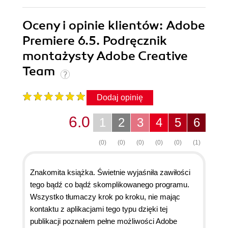
Oceny i opinie klientów: Adobe
Premiere 6.5. Podręcznik
montażysty Adobe Creative
Team
Dodaj opinię
6.0
1
2
3
4
5
6
(0)
(0)
(0)
(0)
(0)
(1)
Znakomita książka. Świetnie wyjaśniła zawiłości
tego bądź co bądź skomplikowanego programu.
Wszystko tłumaczy krok po kroku, nie mając
kontaktu z aplikacjami tego typu dzięki tej
publikacji poznałem pełne możliwości Adobe