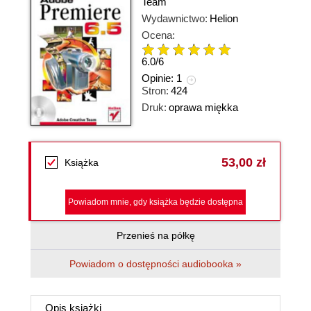
Team
Wydawnictwo:
Helion
Ocena:
6.0
/
6
Opinie:
1
Stron:
424
Druk:
oprawa miękka
53,00 zł
Książka
Powiadom mnie, gdy książka będzie dostępna
Przenieś na półkę
Powiadom o dostępności audiobooka »
Opis
książki