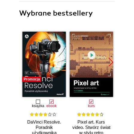
Wybrane bestsellery
Promocja
książka
ebook
kurs
DaVinci Resolve.
Pixel art. Kurs
Vid
Poradnik
video. Stwórz świat
użytkownika
w stylu retro
Ola