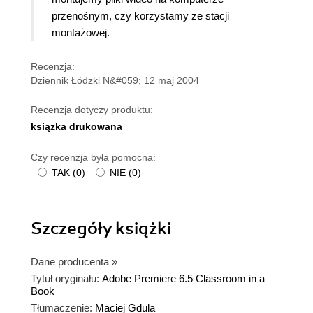
przenośnym, czy korzystamy ze stacji
montażowej.
Recenzja:
Dziennik Łódzki N&#059; 12 maj 2004
Recenzja dotyczy produktu:
ksiązka drukowana
Czy recenzja była pomocna:
TAK
(
0
)
NIE
(
0
)
Szczegóły
książki
Dane producenta
»
Tytuł oryginału:
Adobe Premiere 6.5 Classroom in a
Book
Tłumaczenie:
Maciej Gdula