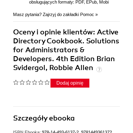
obsługujących formaty: PDF, EPub, Mobi
Masz pytania? Zajrzyj do zakładki
Pomoc
»
Oceny i opinie klientów: Active
Directory Cookbook. Solutions
for Administrators &
Developers. 4th Edition Brian
Svidergol, Robbie Allen
Dodaj opinię
Szczegóły
ebooka
ISBN Ebooka:
978-14-493-6137-2, 9781449361372