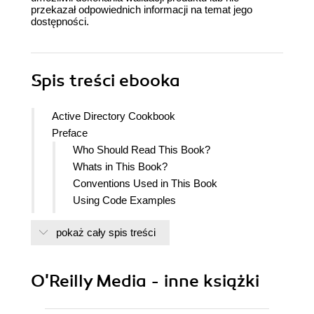
przekazał odpowiednich informacji na temat jego
dostępności.
Spis treści
ebooka
Active Directory Cookbook
Preface
Who Should Read This Book?
Whats in This Book?
Conventions Used in This Book
Using Code Examples
Safari Books Online
pokaż cały spis treści
How to Contact Us
Acknowledgments
1. Getting Started
O'Reilly Media - inne książki
Approach to the Book
At Least Three Ways to Do It!