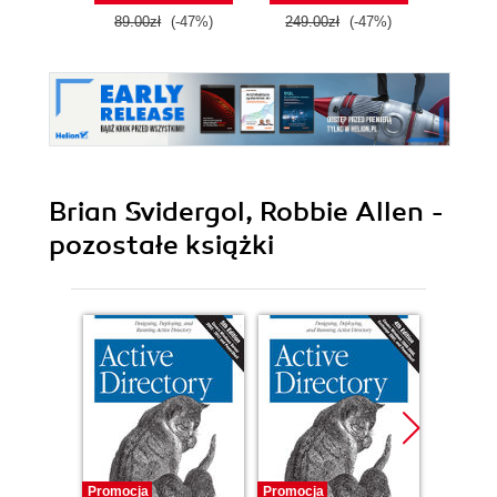
89.00zł
(-47%)
249.00zł
(-47%)
490.0
Brian Svidergol, Robbie Allen -
pozostałe książki
Promocja
Promocja
Promocj