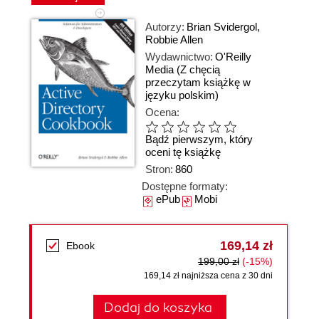
Autorzy:
Brian Svidergol
,
Robbie Allen
Wydawnictwo:
O'Reilly
Media
(Z chęcią
przeczytam książkę w
języku polskim)
Ocena:
Bądź pierwszym, który
oceni tę książkę
Stron:
860
Dostępne formaty:
ePub
Mobi
169,14 zł
Ebook
199,00 zł
(-15%)
169,14 zł najniższa cena z 30 dni
Dodaj do koszyka