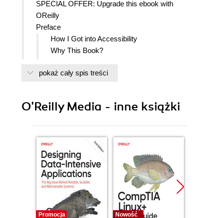
SPECIAL OFFER: Upgrade this ebook with
OReilly
Preface
How I Got into Accessibility
Why This Book?
What Does It Mean to Be Accessible?
pokaż cały spis treści
Background of Section 508
Who Does It Cover?
Who Benefits from Accessibility?
O'Reilly Media - inne książki
Who Is This Book for?
Structure of This Book
About Code Samples
Conventions Used in This Book
Using Code Examples
Safari Books Online
How to Contact Us
Acknowledgments
1. Complete Blindness
Definition
Promocja
Nowość
Nowość