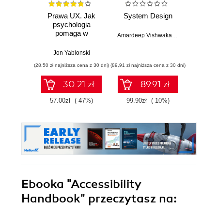
Prawa UX. Jak
System Design
Web D
psychologia
with 
pomaga w
and 
Amardeep Vishwakarma
projektowaniu
lepszych
Jon Yablonski
Kev
produktów i usług.
(28,50 zł najniższa cena z 30 dni)
(89,91 zł najniższa cena z 30 dni)
(89,91 zł naj
Wydanie II
30.21 zł
89.91 zł
57.00zł
(-47%)
99.90zł
(-10%)
99.9
Ebooka
"Accessibility
Handbook"
przeczytasz na: