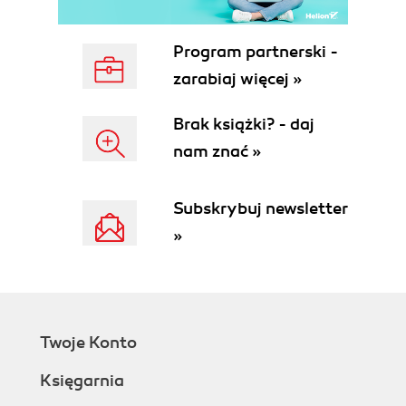
Iframes
Flash
Program partnerski -
Access keys
zarabiaj więcej »
WAI-ARIA
Alerts for updates
Brak książki? - daj
Navigation
nam znać »
Other semantic markup
Resources
Testing
Subskrybuj newsletter
Automated testing
»
Manual testing
2. Visual AccessibilityOther Types
Low Vision
Annoyances
Grow Gracefully
Twoje Konto
Contrast
Overrides
Księgarnia
Forms