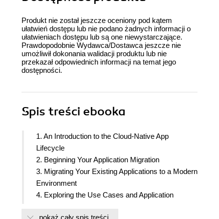
Produkt nie został jeszcze oceniony pod kątem
ułatwień dostępu lub nie podano żadnych informacji o
ułatwieniach dostępu lub są one niewystarczające.
Prawdopodobnie Wydawca/Dostawca jeszcze nie
umożliwił dokonania walidacji produktu lub nie
przekazał odpowiednich informacji na temat jego
dostępności.
Spis treści
ebooka
1. An Introduction to the Cloud-Native App
Lifecycle
2. Beginning Your Application Migration
3. Migrating Your Existing Applications to a Modern
Environment
4. Exploring the Use Cases and Application
Architecture
pokaż cały spis treści
5. Learning Cloud Patterns and Technologies