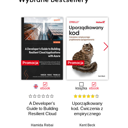
Promocja
Promocja
Bestselle
Promocj
ebook
książka
ebook
ksią
A Developer's
Uporządkowany
U
Guide to Building
kod. Ćwiczenia z
mas
Resilient Cloud
empirycznego
użyci
Applications with
projektowania
Lear
Azure. Deploy
oprogramowania
Ten
Hamida Rebai
Kent Beck
Auré