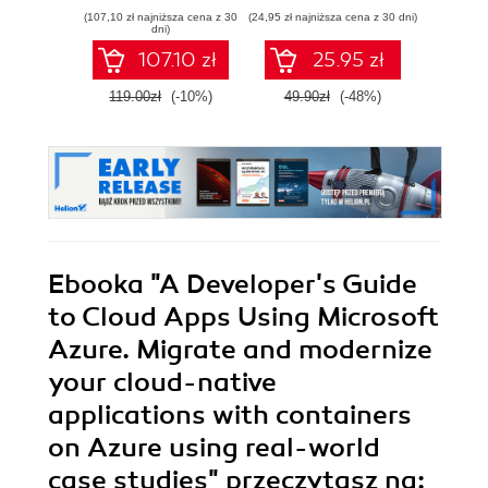
applications on
Wyd
(107,10 zł najniższa cena z 30
(24,95 zł najniższa cena z 30 dni)
(89,50 zł naj
serverless and
dni)
event-driven
107.10 zł
25.95 zł
architecture using
a cloud database
119.00zł
(-10%)
49.90zł
(-48%)
179.0
Ebooka
"A Developer's Guide
to Cloud Apps Using Microsoft
Azure. Migrate and modernize
your cloud-native
applications with containers
on Azure using real-world
case studies"
przeczytasz na: