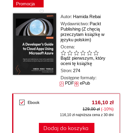
Promocja
Autor:
Hamida Rebai
Wydawnictwo:
Packt
Publishing
(Z chęcią
przeczytam książkę w
języku polskim)
Ocena:
Bądź pierwszym, który
oceni tę książkę
Stron:
274
Dostępne formaty:
PDF
ePub
116,10 zł
Ebook
129,00 zł
(-10%)
116,10 zł najniższa cena z 30 dni
Dodaj do koszyka