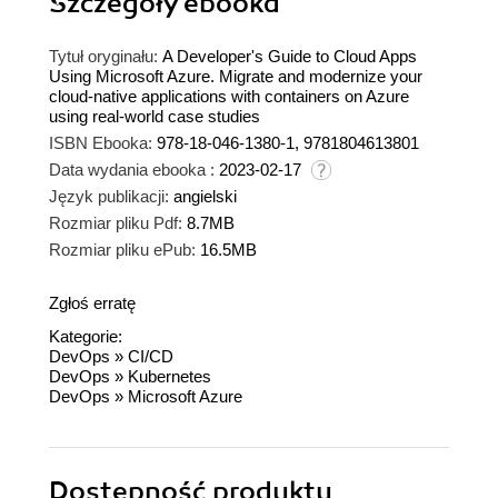
Szczegóły
ebooka
Tytuł oryginału:
A Developer's Guide to Cloud Apps
Using Microsoft Azure. Migrate and modernize your
cloud-native applications with containers on Azure
using real-world case studies
ISBN Ebooka:
978-18-046-1380-1, 9781804613801
Data wydania ebooka :
2023-02-17
Język publikacji:
angielski
Rozmiar pliku Pdf:
8.7MB
Rozmiar pliku ePub:
16.5MB
Zgłoś erratę
Kategorie:
DevOps
»
CI/CD
DevOps
»
Kubernetes
DevOps
»
Microsoft Azure
Dostępność produktu