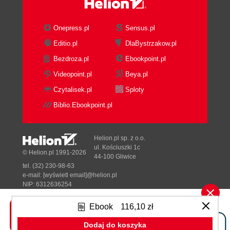
Onepress.pl
Sensus.pl
Editio.pl
DlaBystrzakow.pl
Bezdroza.pl
Ebookpoint.pl
Videopoint.pl
Beya.pl
Czytalisek.pl
Sploty
Biblio.Ebookpoint.pl
Helion.pl sp. z o.o.
ul. Kościuszki 1c
© Helion.pl 1991-2026
44-100 Gliwice
tel. (32) 230-98-63
e-mail:
[wyświetl email]@helion.pl
NIP: 6312636254
Regon: 241989027
Ebook
116,10 zł
Designed with ♥ by
Tonik.pl
Dodaj do koszyka