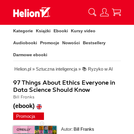
Kategorie
Książki
Ebooki
Kursy video
Audiobooki
Promocje
Nowości
Bestsellery
Darmowe ebooki
Helion.pl
»
Sztuczna inteligencja
»
📚 Ryzyko w AI
97 Things About Ethics Everyone in
Data Science Should Know
Bill Franks
(ebook)
Promocja
Autor:
Bill Franks