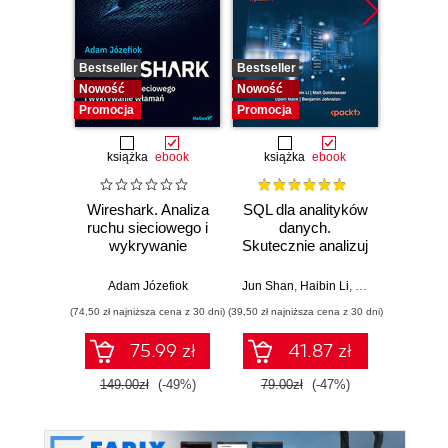
Bestseller
Bestseller
Bestselle
Nowość
Nowość
Nowość
Promocja
Promocja
Promocj
książka
ebook
książka
ebook
ksią
Wireshark. Analiza
SQL dla analityków
Dlacze
ruchu sieciowego i
danych.
się
wykrywanie
Skutecznie analizuj
piękni
włamań
dane, wyciągaj
i 
wartościowe
wspó
Adam Józefiok
Jun Shan
,
Haibin Li
,
Matt Goldwasser
Anil A
wnioski i opanuj
sz
(74,50 zł najniższa cena z 30 dni)
(39,50 zł najniższa cena z 30 dni)
(34,50 zł naj
zaawansowany
int
SQL na potrzeby
75.99 zł
41.87 zł
praktycznych
zastosowań.
149.00zł
(-49%)
79.00zł
(-47%)
69.0
Wydanie IV