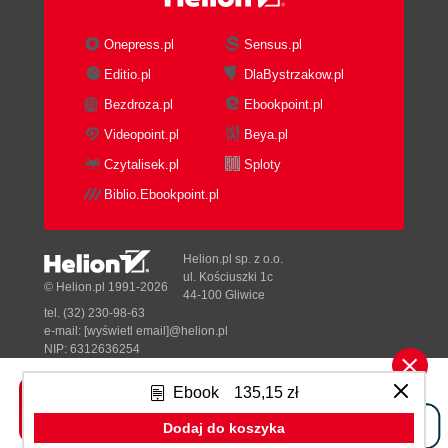
Extend Trust
Clarify Expectations
Onepress.pl
Sensus.pl
Confront Reality
Editio.pl
DlaBystrzakow.pl
Create Transparency
Bezdroza.pl
Ebookpoint.pl
Deliver Results
Practice Accountability
Videopoint.pl
Beya.pl
Get Better
Czytalisek.pl
Sploty
14. Ethics Must Be a Cornerstone of the Data
Biblio.Ebookpoint.pl
Science Curriculum
Linda Burtch
15. Data Storytelling: The Tipping Point Between
Helion.pl sp. z o.o.
Fact and Fiction
ul. Kościuszki 1c
© Helion.pl 1991-2026
44-100 Gliwice
Brent Dykes
tel. (32) 230-98-63
16. Informed Consent and Data Literacy Education
e-mail:
[wyświetl email]@helion.pl
Are Crucial to Ethics
NIP: 6312636254
Regon: 241989027
Sherrill Hayes
Ebook
135,15 zł
17. First, Do No Harm
Designed with ♥ by
Tonik.pl
Eric Schmidt
Dodaj do koszyka
18. Why Research Should Be Reproducible