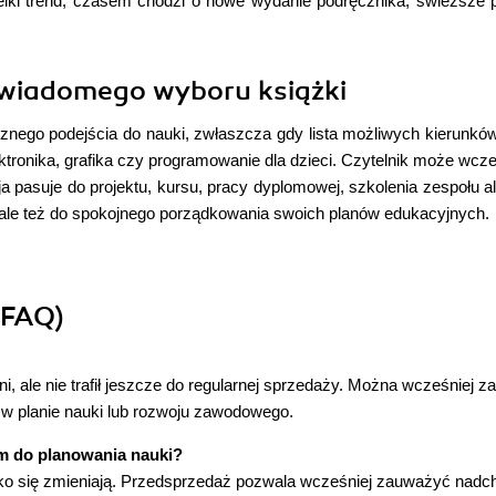
lki trend; czasem chodzi o nowe wydanie podręcznika, świeższe prz
wiadomego wyboru książki
go podejścia do nauki, zwłaszcza gdy lista możliwych kierunków j
tronika, grafika czy programowanie dla dzieci. Czytelnik może wcz
a pasuje do projektu, kursu, pracy dyplomowej, szkolenia zespołu al
, ale też do spokojnego porządkowania swoich planów edukacyjnych.
(FAQ)
ni, ale nie trafił jeszcze do regularnej sprzedaży. Można wcześniej
w planie nauki lub rozwoju zawodowego.
m do planowania nauki?
ybko się zmieniają. Przedsprzedaż pozwala wcześniej zauważyć nadc