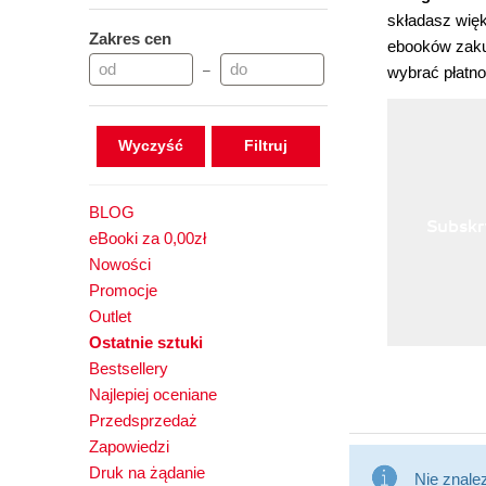
składasz wię
Zakres cen
ebooków zaku
–
wybrać płatno
Wyczyść
BLOG
Subskr
eBooki za 0,00zł
Nowości
Promocje
Outlet
Ostatnie sztuki
Bestsellery
Najlepiej oceniane
Przedsprzedaż
Zapowiedzi
Druk na żądanie
Nie znale