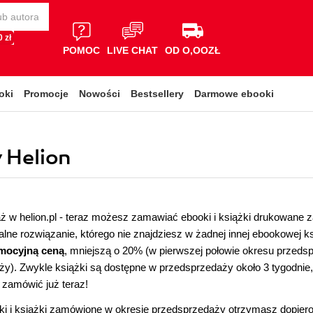
 zł
POMOC
LIVE CHAT
OD O,OOZŁ
oki
Promocje
Nowości
Bestsellery
Darmowe ebooki
 Helion
 w helion.pl - teraz możesz zamawiać ebooki i książki drukowane za
kalne rozwiązanie, którego nie znajdziesz w żadnej innej ebookowej k
mocyjną ceną
, mniejszą o 20% (w pierwszej połowie okresu przedsp
y). Zwykle książki są dostępne w przedsprzedaży około 3 tygodnie, al
zamówić już teraz!
ki i książki zamówione w okresie przedsprzedaży otrzymasz dopier