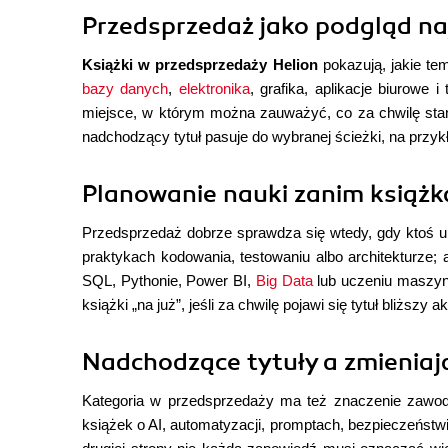
Przedsprzedaż jako podgląd na
Książki w przedsprzedaży Helion
pokazują, jakie te
bazy danych
,
elektronika
, grafika, aplikacje biurowe
miejsce, w którym można zauważyć, co za chwilę stani
nadchodzący tytuł pasuje do wybranej ścieżki, na przykł
Planowanie nauki zanim książka
Przedsprzedaż dobrze sprawdza się wtedy, gdy ktoś u
praktykach kodowania, testowaniu albo architekturze; 
SQL, Pythonie, Power BI,
Big Data
lub uczeniu maszyn
książki „na już”, jeśli za chwilę pojawi się tytuł bliższy
Nadchodzące tytuły a zmieniaj
Kategoria w przedsprzedaży ma też znaczenie zawodow
książek o AI, automatyzacji, promptach, bezpieczeństwie