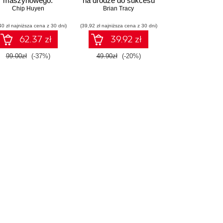
maszynowego.
na drodze do sukcesu
teracyjne tworzenie
Chip Huyen
Brian Tracy
likacji gotowych do
40 zł najniższa cena z 30 dni)
pracy
(39,92 zł najniższa cena z 30 dni)
62.37 zł
39.92 zł
99.00zł
(-37%)
49.90zł
(-20%)