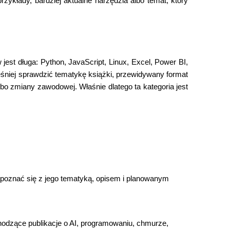
ykłady, bardziej aktualne narzędzia albo temat, który
est długa: Python, JavaScript, Linux, Excel, Power BI,
eśniej sprawdzić tematykę książki, przewidywany format
bo zmiany zawodowej. Właśnie dlatego ta kategoria jest
 zapoznać się z jego tematyką, opisem i planowanym
hodzące publikacje o AI, programowaniu, chmurze,