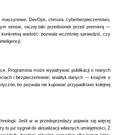
enie maszynowe, DevOps, chmura, cyberbezpieczeństwo,
łnym sensie, raczej taki przedsionek przed premierą —
o konkretną wartość: pozwala wcześniej sprawdzić, czy
teligencji.
ące. Programista może wypatrywać publikacji o nowych
ieciach i bezpieczeństwie; analityk danych — książek o
tyczne, bo pozwala nie kupować przypadkowo kolejnej
nologii. Jeśli w w przedsprzedaży pojawia się więcej
y to już sygnał do aktualizacji własnych umiejętności. Z