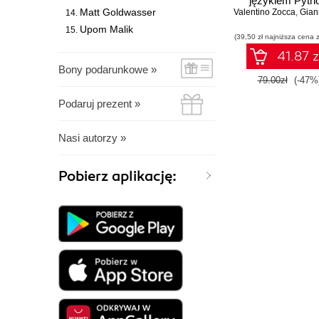
językiem Pyth
Matt Goldwasser
Valentino Zocca
Sztuczna inteligen
,
Gianmario
sieci neurono
Upom Malik
(39,50 zł najniższa cena z
41.87 z
Bony podarunkowe »
79.00zł
(-47%
Podaruj prezent »
Nasi autorzy »
Pobierz aplikację: