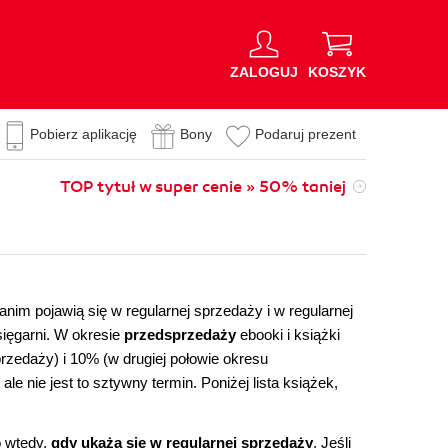
ZALOGUJ
KOSZYK
Pobierz aplikację
Bony
Podaruj prezent
TOP tytuł w super cenie » 50% taniej
nim pojawią się w regularnej sprzedaży i w regularnej
sięgarni. W okresie
przedsprzedaży
ebooki i książki
rzedaży) i 10% (w drugiej połowie okresu
e nie jest to sztywny termin. Poniżej lista książek,
o wtedy,
gdy ukażą się w regularnej sprzedaży
. Jeśli