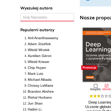
Wyszukaj autora
Nasze propoz
Popularni autorzy
Anil Ananthaswamy
Adam Józefiok
Witold Wrotek
Aurélien Géron
Witold Krieser
Chip Huyen
Promocja
Mark Lutz
Michael Albada
Chrissy LeMaire
książka
ebook
Brandon Abshire
Rishal Hurbans
Deep Learnin
Jun Shan
Uczenie głęboki
Haibin Li