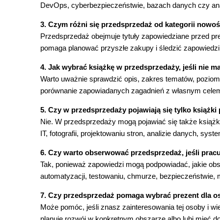
DevOps, cyberbezpieczeństwie, bazach danych czy ana
3. Czym różni się przedsprzedaż od kategorii nowoś
Przedsprzedaż obejmuje tytuły zapowiedziane przed pre
pomaga planować przyszłe zakupy i śledzić zapowiedzi
4. Jak wybrać książkę w przedsprzedaży, jeśli nie ma
Warto uważnie sprawdzić opis, zakres tematów, poziom 
porównanie zapowiadanych zagadnień z własnym celem:
5. Czy w przedsprzedaży pojawiają się tylko książk
Nie. W przedsprzedaży mogą pojawiać się także książki 
IT, fotografii, projektowaniu stron, analizie danych, sys
6. Czy warto obserwować przedsprzedaż, jeśli pracu
Tak, ponieważ zapowiedzi mogą podpowiadać, jakie obsza
automatyzacji, testowaniu, chmurze, bezpieczeństwie,
7. Czy przedsprzedaż pomaga wybrać prezent dla os
Może pomóc, jeśli znasz zainteresowania tej osoby i wi
planuje rozwój w konkretnym obszarze albo lubi mieć do