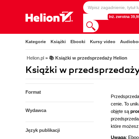
Inż. zwrotna 39,90
Kategorie
Książki
Ebooki
Kursy video
Audiobo
Helion.pl
» 📚 Książki w przedsprzedaży Helion
Książki w przedsprzedaży
Format
Przedsprzedaż
cenie. To uni
Wydawca
objęte są
pro
przedsprzedaż
które możesz 
Język publikacji
Uwaga
: Eboo