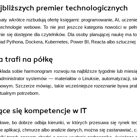
jbliższych premier technologicznych
maty wkrótce rozbudują ofertę księgarni: programowanie, AI, ucz
 i technologie webowe. To nie jest jeszcze kategoria nowości w pe
e się dostępne dla czytelników. Dla osoby planującej naukę ma t
ad Pythona, Dockera, Kubernetes, Power BI, Reacta albo sztucznej in
 trafi na półkę
kłada sobie harmonogram rozwoju na najbliższe tygodnie lub miesi
administrator systemów — materiałów o Linuksie, automatyzacji, s
owym. Szczerze mówiąc, takie wcześniejsze rozeznanie bywa prak
 aktualnym potrzebom.
ące się kompetencje w IT
e, bo dobrze odbija kierunki, w których przesuwa się rynek tech
 aplikacji, chmurze albo analizie danych, można się zastanawiać, cz