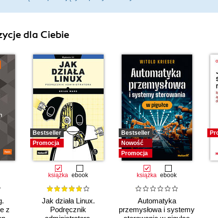
ycje dla Ciebie
Bestseller
Bestseller
Pr
Promocja
Nowość
Promocja
książka
ebook
książka
ebook
g.
Jak działa Linux.
Automatyka
e z
Podręcznik
przemysłowa i systemy