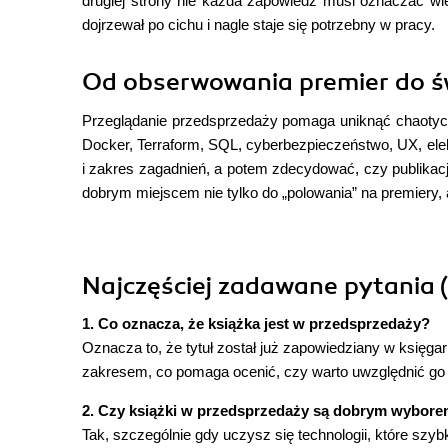
drugiej strony nie każda zapowiedź musi oznaczać wie
dojrzewał po cichu i nagle staje się potrzebny w pracy.
Od obserwowania premier do ś
Przeglądanie przedsprzedaży pomaga uniknąć chaotyczne
Docker, Terraform, SQL, cyberbezpieczeństwo, UX, elek
i zakres zagadnień, a potem zdecydować, czy publikacj
dobrym miejscem nie tylko do „polowania” na premiery
Najczęściej zadawane pytania 
1. Co oznacza, że książka jest w przedsprzedaży?
Oznacza to, że tytuł został już zapowiedziany w księgar
zakresem, co pomaga ocenić, czy warto uwzględnić go 
2. Czy książki w przedsprzedaży są dobrym wybore
Tak, szczególnie gdy uczysz się technologii, które sz