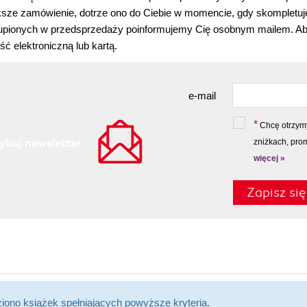
ksze zamówienie, dotrze ono do Ciebie w momencie, gdy skompletu
pionych w przedsprzedaży poinformujemy Cię osobnym mailem. Aby 
ść elektroniczną lub kartą.
e-mail
*
Chcę otrzymywać na podany e-mail informacje o
ybuj newsletter
zniżkach, pro
więcej »
Zapisz się
ziono książek spełniających powyższe kryteria.