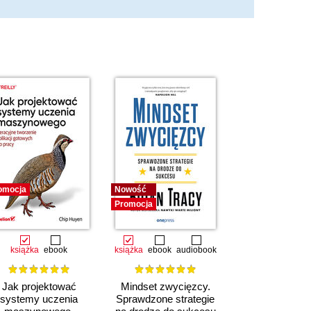
omocja
Nowość
Promocja
książka
ebook
książka
ebook
audiobook
Jak projektować
Mindset zwycięzcy.
systemy uczenia
Sprawdzone strategie