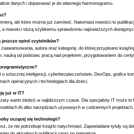
lizie danych i dopasować je do własnego harmonogramu.
ci?
mierą, ale które można już zamówić. Natomiast nowości to publikacj
, a nowości służą szybkiemu sprawdzeniu najświeższych dostępnyc
 jeszcze opinii czytelników?
zaawansowania, autora oraz kategorię, do której przypisano książkę
 nauką od podstaw, pracą nad projektem, przygotowaniem do cert
i programistyczne?
o sztucznej inteligencji, cyberbezpieczeństwie, DevOps, grafice kom
temach operacyjnych i technologiach dla dzieci.
ję już w IT?
ry warto śledzić w najbliższym czasie. Dla specjalisty IT może to b
 modelach AI albo narzędziach używanych w codziennych projektach.
oby uczącej się technologii?
esz, że nie potrzebuje książki natychmiast. Zapowiadane tytuły są d
stęp do aktualnych publikacji zaraz po premierze.