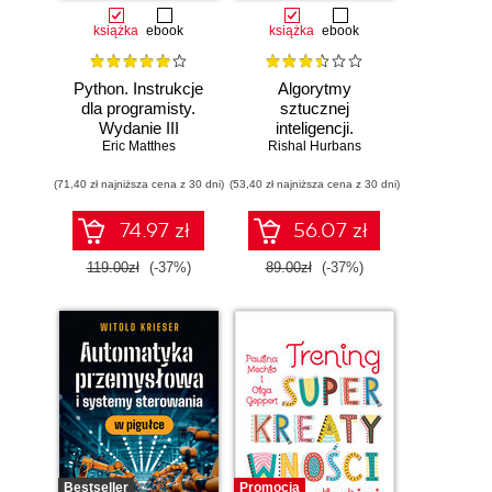
książka
ebook
książka
ebook
Python. Instrukcje
Algorytmy
dla programisty.
sztucznej
Wydanie III
inteligencji.
Eric Matthes
Rishal Hurbans
Ilustrowany
przewodnik
(71,40 zł najniższa cena z 30 dni)
(53,40 zł najniższa cena z 30 dni)
74.97 zł
56.07 zł
119.00zł
(-37%)
89.00zł
(-37%)
Bestseller
Promocja