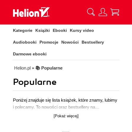
Kategorie
Książki
Ebooki
Kursy video
Audiobooki
Promocje
Nowości
Bestsellery
Darmowe ebooki
Helion.pl
» 📚 Popularne
Popularne
Poniżej znajduje się lista książek, które znamy, lubimy
i polecamy. To nowości oraz bestsellery na
najwyższym poziomie. Sprawdź je wszystkie, a z
[Pokaż więcej]
pewnością znajdziesz coś dla siebie.