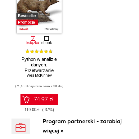
Bestseller
Promocja
książka
ebook
Python w analizie
danych.
Przetwarzanie
danych za pomocą
Wes McKinney
pakietów pandas i
(71,40 zł najniższa cena z 30 dni)
NumPy oraz
środowiska
Jupyter. Wydanie
74.97 zł
III
119.00zł
(-37%)
Program partnerski - zarabiaj
więcej »