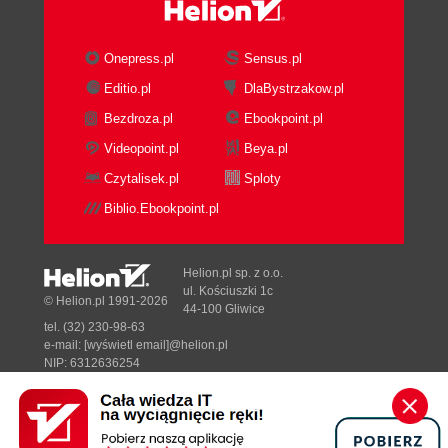
Onepress.pl
Sensus.pl
Editio.pl
DlaBystrzakow.pl
Bezdroza.pl
Ebookpoint.pl
Videopoint.pl
Beya.pl
Czytalisek.pl
Sploty
Biblio.Ebookpoint.pl
Helion.pl sp. z o.o.
ul. Kościuszki 1c
© Helion.pl 1991-2026
44-100 Gliwice
tel. (32) 230-98-63
e-mail:
[wyświetl email]@helion.pl
NIP: 6312636254
Regon: 241989027
Designed with ♥ by
Tonik.pl