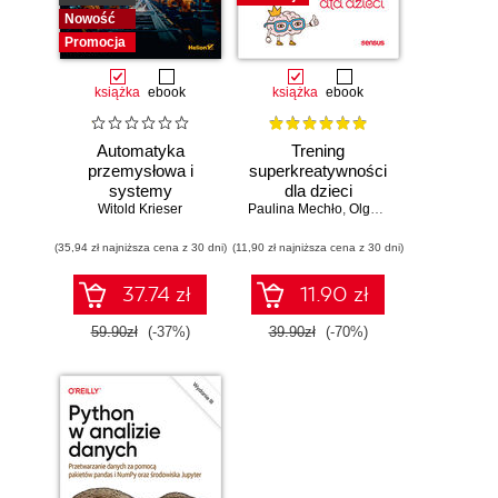
Nowość
Promocja
książka
ebook
książka
ebook
Automatyka
Trening
przemysłowa i
superkreatywności
systemy
dla dzieci
sterowania w
Witold Krieser
Paulina Mechło
,
Olga Geppert
pigułce
(35,94 zł najniższa cena z 30 dni)
(11,90 zł najniższa cena z 30 dni)
37.74 zł
11.90 zł
59.90zł
(-37%)
39.90zł
(-70%)