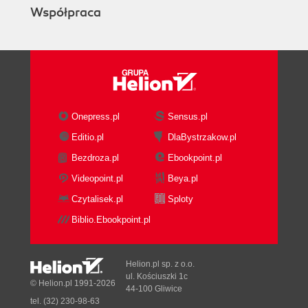
Współpraca
Onepress.pl
Sensus.pl
Editio.pl
DlaBystrzakow.pl
Bezdroza.pl
Ebookpoint.pl
Videopoint.pl
Beya.pl
Czytalisek.pl
Sploty
Biblio.Ebookpoint.pl
Helion.pl sp. z o.o.
ul. Kościuszki 1c
© Helion.pl 1991-2026
44-100 Gliwice
tel. (32) 230-98-63