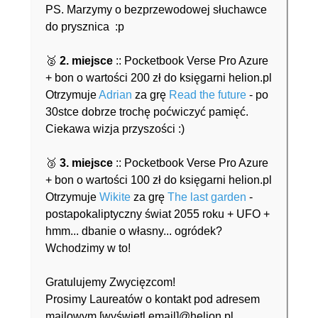
PS. Marzymy o bezprzewodowej słuchawce
do prysznica :p
🥈
2. miejsce
:: Pocketbook Verse Pro Azure
+ bon o wartości 200 zł do księgarni helion.pl
Otrzymuje
A
drian
za grę
Read the future
- po
30stce dobrze trochę poćwiczyć pamięć.
Ciekawa wizja przyszości :)
🥉
3. miejsce
:: Pocketbook Verse Pro Azure
+ bon o wartości 100 zł do księgarni helion.pl
Otrzymuje
Wikite
za grę
The last garden
-
postapokaliptyczny świat 2055 roku + UFO +
hmm... dbanie o własny... ogródek?
Wchodzimy w to!
Gratulujemy Zwycięzcom!
Prosimy Laureatów o kontakt pod adresem
mailowym
[wyświetl email]@helion.pl