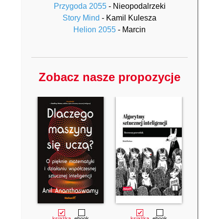
Przygoda 2055
-
Nieopodalrzeki
Story Mind
-
Kamil Kulesza
Helion 2055
-
Marcin
Zobacz nasze propozycje
książka
ebook
książka
ebook