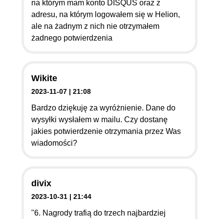
na którym mam konto DISQUS oraz z
149.00 zł
(-39%)
99.00 zł
(-37%)
adresu, na którym logowałem się w Helion,
ale na żadnym z nich nie otrzymałem
żadnego potwierdzenia
Wikite
2023-11-07 | 21:08
Bardzo dziękuję za wyróżnienie. Dane do
wysyłki wysłałem w mailu. Czy dostanę
jakies potwierdzenie otrzymania przez Was
wiadomości?
książka
ebook
książka
ebook
Jak projektować
Inżynieria AI. Tworzenie
divix
systemy uczenia
aplikacji z
2023-10-31 | 21:44
maszynowego.
wykorzystaniem modeli
Iteracyjne tworzenie
bazowych
Chip Huyen
Chip Huyen
"6. Nagrody trafią do trzech najbardziej
aplikacji gotowych do