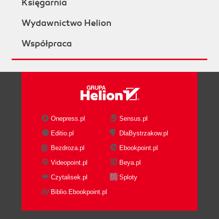
Księgarnia
Sprawdzone strategie
Kurs video. Podstawy
na drodze do sukcesu
sieci komputerowych i
Wydawnictwo Helion
konfiguracji
Brian Tracy
Adam Józefiok
Współpraca
(39,92 zł najniższa cena z 30 dni)
790.00 zł
39.92 zł
49.90 zł
(-20%)
Onepress.pl
Sensus.pl
Editio.pl
DlaBystrzakow.pl
Bezdroza.pl
Ebookpoint.pl
Videopoint.pl
Beya.pl
Czytalisek.pl
Sploty
Biblio.Ebookpoint.pl