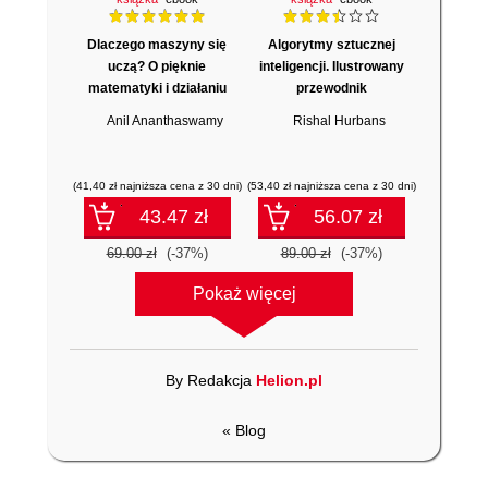
Dlaczego maszyny się
Algorytmy sztucznej
uczą? O pięknie
inteligencji. Ilustrowany
matematyki i działaniu
przewodnik
współczesnej sztucznej
Anil Ananthaswamy
Rishal Hurbans
inteligencji
(41,40 zł najniższa cena z 30 dni)
(53,40 zł najniższa cena z 30 dni)
43.47 zł
56.07 zł
69.00 zł
(-37%)
89.00 zł
(-37%)
Pokaż więcej
By Redakcja
Helion.pl
« Blog