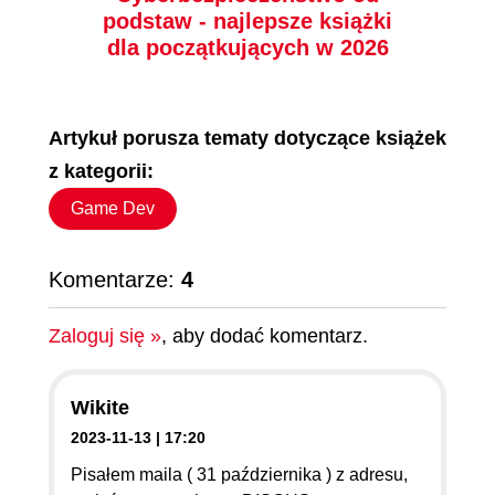
podstaw - najlepsze książki
dla początkujących w 2026
Artykuł porusza tematy dotyczące książek
z kategorii:
Game Dev
książka
ebook
książka
ebook
Komentarze:
4
Wireshark. Analiza
Aplikacje oparte na
Zaloguj się »
, aby dodać komentarz.
ruchu sieciowego i
agentach AI.
wykrywanie włamań
Projektowanie i
wdrażanie systemów
Adam Józefiok
Michael Albada
wieloagentowych
Wikite
2023-11-13 | 17:20
(89,40 zł najniższa cena z 30 dni)
(49,50 zł najniższa cena z 30 dni)
Pisałem maila ( 31 października ) z adresu,
90.89 zł
62.37 zł