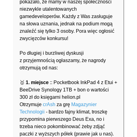
pokazało, że mamy w naszej społeczności
niezwykle utalentowanych
gamedeveloperów. Każdy z Was zasługuje
na słowa uznania, jednak na podium mogą
znaleźć się tylko 3 osoby. Pora więc ogłosić
zwycięzców konkursu!
Po długiej i burzliwej dyskusji
z przyjemnością ogłaszamy, że nagrody
otrzymują od nas:
🥇
1. miejsce
:: Pocketbook InkPad 4 z Etui +
BeeDrive Synology 1TB + bon o wartości
300 zł do księgarni helion.pl
Otrzymuje
crAsh
za grę
Magazynier
Technologii
- bardzo fajny klimat, troszkę
przypomina pierwszego Deus Exa, no i
trzeba nieco pokombinować żeby zdjąć
paczki z wyższych półek (prawie jak u nas).