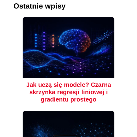
Ostatnie wpisy
książka
ebook
książka
ebook
Python. Wprowadzenie.
AI dla profesjonalistów
Wydanie VI
IT. Narzędzia i techniki
zwiększające
produktywność
Mark Lutz
Chrissy LeMaire
,
Brandon
Abshire
(119,40 zł najniższa cena z 30 dni)
(77,40 zł najniższa cena z 30 dni)
Jak uczą się modele? Czarna
125.37 zł
81.27 zł
skrzynka regresji liniowej i
199.00 zł
(-37%)
129.00 zł
(-37%)
gradientu prostego