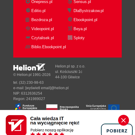
Onepress.pl
Sensus.pl
Editio.pl
DlaBystrzakow.pl
Bezdroza.pl
Ebookpoint.pl
Videopoint.pl
Beya.pl
Czytalisek.pl
Sploty
Biblio.Ebookpoint.pl
Helion.pl sp. z o.o.
ul. Kościuszki 1c
© Helion.pl 1991-2026
44-100 Gliwice
tel. (32) 230-98-63
e-mail:
[wyświetl email]@helion.pl
NIP: 6312636254
Regon: 241989027
Designed with ♥ by
Tonik.pl