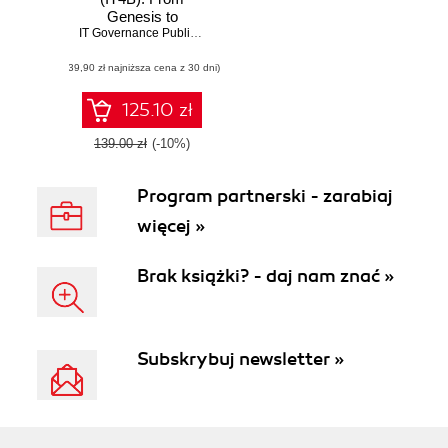
Genesis to
Revolution, a
IT Governance Publishing
,
Brian Johnson
,
Walter Zondervan
Business and IT
(39,90 zł najniższa cena z 30 dni)
approach to Digital
Transformation
125.10 zł
139.00 zł
(-10%)
Program partnerski - zarabiaj
więcej »
Brak książki? - daj nam znać »
Subskrybuj newsletter »