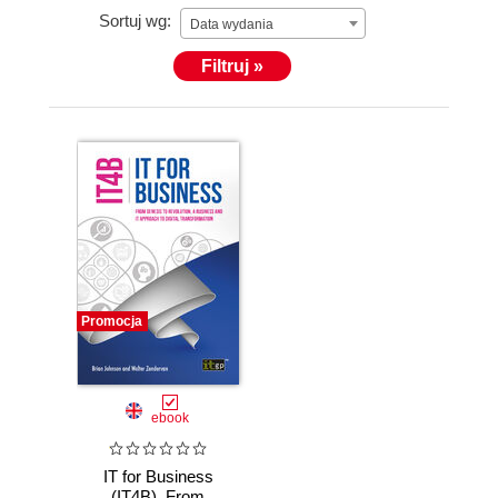
Sortuj wg:
Data wydania
Filtruj »
Promocja
ebook
IT for Business
(IT4B). From