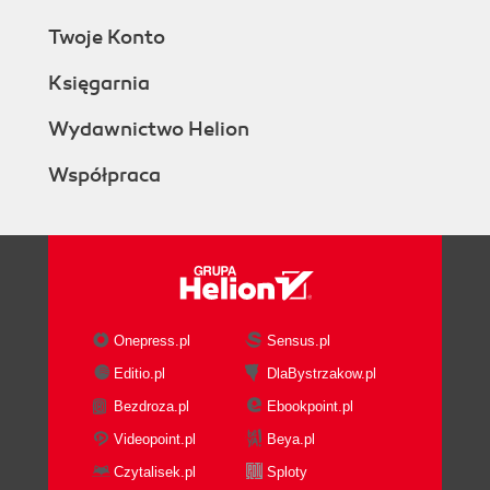
Twoje Konto
Księgarnia
Wydawnictwo Helion
Współpraca
Onepress.pl
Sensus.pl
Editio.pl
DlaBystrzakow.pl
Bezdroza.pl
Ebookpoint.pl
Videopoint.pl
Beya.pl
Czytalisek.pl
Sploty