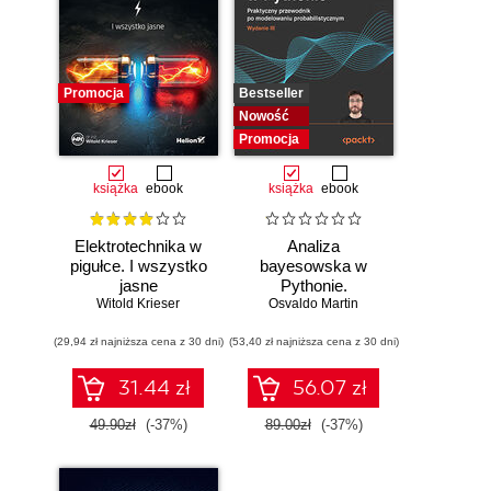
Promocja
Bestseller
Nowość
Promocja
książka
ebook
książka
ebook
Elektrotechnika w
Analiza
pigułce. I wszystko
bayesowska w
jasne
Pythonie.
Witold Krieser
Osvaldo Martin
Praktyczny
przewodnik po
(29,94 zł najniższa cena z 30 dni)
(53,40 zł najniższa cena z 30 dni)
modelowaniu
probabilistycznym.
Wydanie III
31.44 zł
56.07 zł
49.90zł
(-37%)
89.00zł
(-37%)