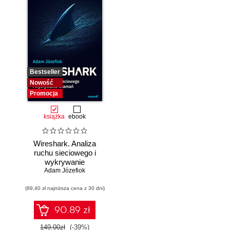
Bestseller
Nowość
Promocja
książka
ebook
Wireshark. Analiza
ruchu sieciowego i
wykrywanie
Adam Józefiok
włamań
(89,40 zł najniższa cena z 30 dni)
90.89 zł
149.00zł
(-39%)