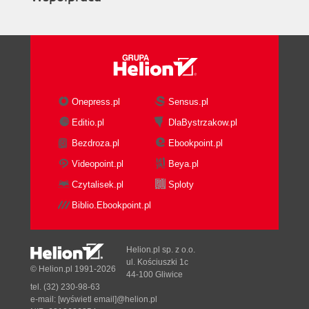
Onepress.pl
Sensus.pl
Editio.pl
DlaBystrzakow.pl
Bezdroza.pl
Ebookpoint.pl
Videopoint.pl
Beya.pl
Czytalisek.pl
Sploty
Biblio.Ebookpoint.pl
Helion.pl sp. z o.o.
ul. Kościuszki 1c
© Helion.pl 1991-2026
44-100 Gliwice
tel. (32) 230-98-63
e-mail:
[wyświetl email]@helion.pl