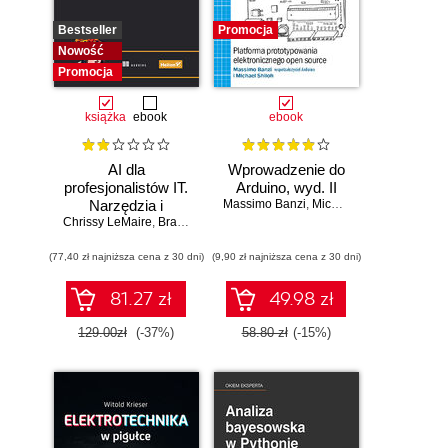
Bestseller
Promocja
Nowość
Promocja
książka
ebook
ebook
AI dla
Wprowadzenie do
profesjonalistów IT.
Arduino, wyd. II
Narzędzia i
Massimo Banzi
,
Michael Shiloh
Chrissy LeMaire
techniki
,
Brandon Abshire
zwiększające
(77,40 zł najniższa cena z 30 dni)
produktywność
(9,90 zł najniższa cena z 30 dni)
81.27 zł
49.98 zł
129.00zł
(-37%)
58.80 zł
(-15%)