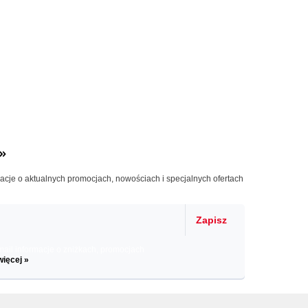
»
macje o aktualnych promocjach, nowościach i specjalnych ofertach
Zapisz
il informacje o zniżkach, promocjach
więcej »