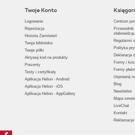
Twoje Konto
Księgar
Logowanie
Centrum po
Rejestracja
Przewodnik 
słabowidząc
Historia Zamówień
Regulamin s
Twoja biblioteka
Polityka pr
Twoje półki
Deklaracja 
Aktywuj kod na produkty
Formy i kos
Prezenty
Formy płatn
Testy i certyfikaty
Usprawnij 
Aplikacja Helion - Android
Blog
Aplikacja Helion - iOS
Newsletter
Aplikacja Helion - AppGallery
Mapa serwi
LiveChat
Kontakt
Reklamacje 