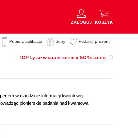
ZALOGUJ
KOSZYK
Pobierz aplikację
Bony
Podaruj prezent
TOP tytuł w super cenie » 50% taniej
ertem w dziedzinie informacji kwantowej i
prowadząc pionierskie badania nad kwantową
n