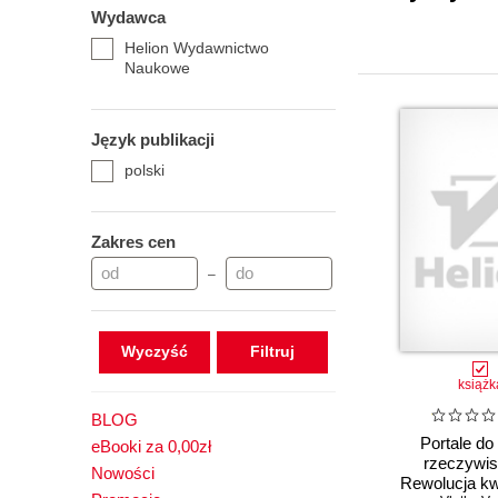
Wydawca
Helion Wydawnictwo
Naukowe
Język publikacji
polski
Zakres cen
–
Wyczyść
książk
BLOG
Portale do
eBooki za 0,00zł
rzeczywis
Nowości
Rewolucja kw