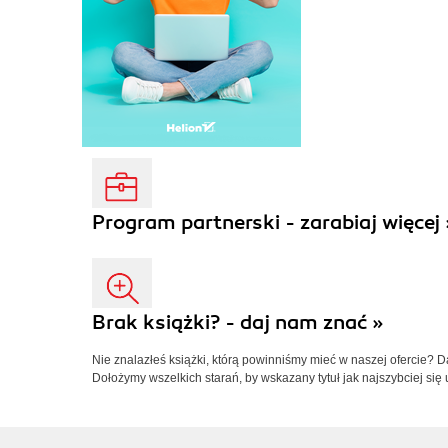
Program partnerski - zarabiaj więcej 
Brak książki? - daj nam znać »
Nie znalazłeś książki, którą powinniśmy mieć w naszej ofercie? 
Dołożymy wszelkich starań, by wskazany tytuł jak najszybciej się 