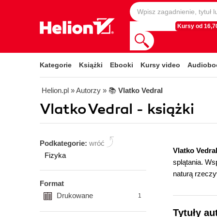
Kursy od 16,70
Kategorie
Książki
Ebooki
Kursy video
Audiobo
Helion.pl
» Autorzy
» 📚
Vlatko Vedral
Vlatko Vedral - książki
Podkategorie:
wróć
Vlatko Vedra
Fizyka
splątania. Ws
naturą rzeczy
Format
Drukowane
1
Tytuły au