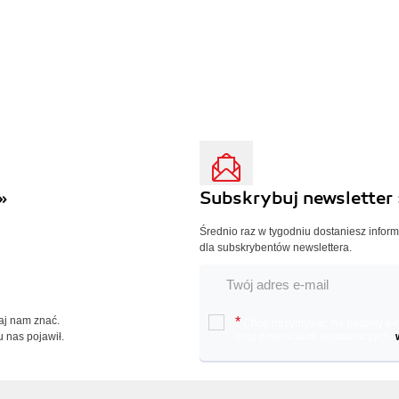
»
Subskrybuj newsletter 
Średnio raz w tygodniu dostaniesz infor
dla subskrybentów newslettera.
Daj nam znać.
*
Chcę otrzymywać na podany e-ma
u nas pojawił.
oraz nowościach wydawniczych.