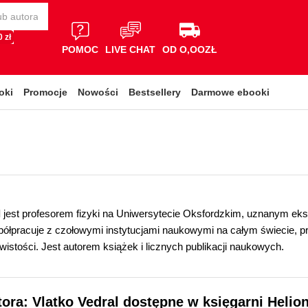
 zł
POMOC
LIVE CHAT
OD O,OOZŁ
oki
Promocje
Nowości
Bestsellery
Darmowe ebooki
l
jest profesorem fizyki na Uniwersytecie Oksfordzkim, uznanym eksp
półpracuje z czołowymi instytucjami naukowymi na całym świecie, 
wistości. Jest autorem książek i licznych publikacji naukowych.
tora: Vlatko Vedral dostępne w księgarni Helio