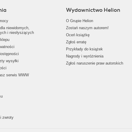
nia
Wydawnictwo Helion
mocy
O Grupie Helion
dla niewidomych,
Zostań naszym autorem!
ych i niesłyszących
Oceń książkę
klepu
Zgłoś erratę
ywatności
Przykłady do książek
dostępności
Nagrody i wyróżnienia
zty wysyłki
Zgłoś naruszenie praw autorskich
ości
nasz serwis WWW
su
i zwroty