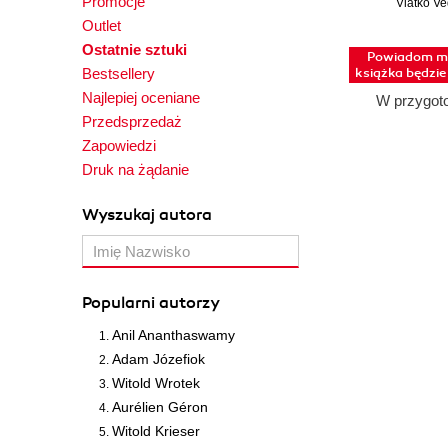
Promocje
pięć dróg pr
Vlatko Ve
fizyk
Outlet
Ostatnie sztuki
Powiadom mn
Bestsellery
książka będzi
Najlepiej oceniane
W przygot
Przedsprzedaż
Zapowiedzi
Druk na żądanie
Wyszukaj autora
Popularni autorzy
Anil Ananthaswamy
Adam Józefiok
Witold Wrotek
Aurélien Géron
Witold Krieser