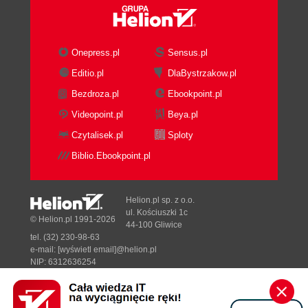
Onepress.pl
Sensus.pl
Editio.pl
DlaBystrzakow.pl
Bezdroza.pl
Ebookpoint.pl
Videopoint.pl
Beya.pl
Czytalisek.pl
Sploty
Biblio.Ebookpoint.pl
Helion.pl sp. z o.o.
ul. Kościuszki 1c
© Helion.pl 1991-2026
44-100 Gliwice
tel. (32) 230-98-63
e-mail:
[wyświetl email]@helion.pl
NIP: 6312636254
Regon: 241989027
Designed with ♥ by
Tonik.pl