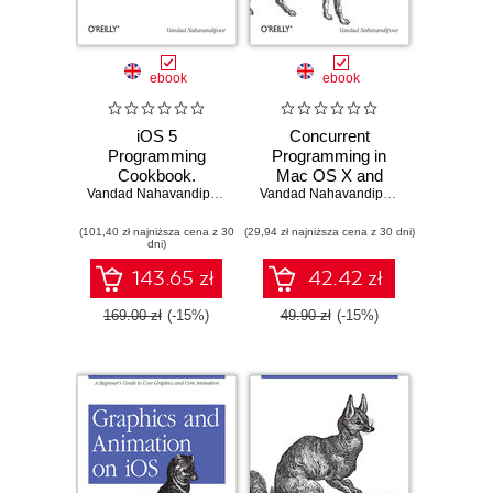
ebook
ebook
iOS 5
Concurrent
Programming
Programming in
Cookbook.
Mac OS X and
Solutions &
Vandad Nahavandipoor
iOS. Unleash
Vandad Nahavandipoor
Examples for
Multicore
(101,40 zł najniższa cena z 30
iPhone, iPad, and
(29,94 zł najniższa cena z 30 dni)
Performance with
dni)
iPod touch Apps
Grand Central
Dispatch
143.65 zł
42.42 zł
169.00 zł
(-15%)
49.90 zł
(-15%)