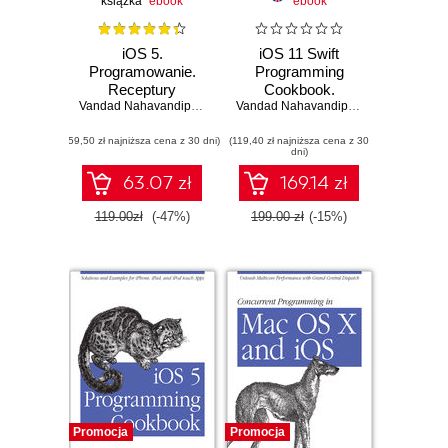
książka
ebook
ebook
iOS 5.
iOS 11 Swift
Programowanie.
Programming
Receptury
Cookbook.
Vandad Nahavandipoor
Solutions and
Vandad Nahavandipoor
Examples for iOS
(59,50 zł najniższa cena z 30 dni)
(119,40 zł najniższa cena z 30
Apps
dni)
63.07 zł
169.14 zł
119.00zł
(-47%)
199.00 zł
(-15%)
Promocja
Promocja