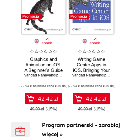
Promocja
Promocja
ebook
ebook
Graphics and
Writing Game
Animation on iOS.
Center Apps in
A Beginner's Guide
iOS. Bringing Your
to Core Graphics
Vandad Nahavandipoor
Players Into the
Vandad Nahavandipoor
and Core
Game
(29,94 zł najniższa cena z 30 dni)
Animation
(29,94 zł najniższa cena z 30 dni)
42.42 zł
42.42 zł
49.90 zł
(-15%)
49.90 zł
(-15%)
Program partnerski - zarabiaj
więcej »