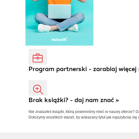
Program partnerski - zarabiaj więcej 
Brak książki? - daj nam znać »
Nie znalazłeś książki, którą powinniśmy mieć w naszej ofercie? 
Dołożymy wszelkich starań, by wskazany tytuł jak najszybciej się 