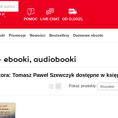
 zł
POMOC
LIVE CHAT
OD O,OOZŁ
oki
Promocje
Nowości
Bestsellery
Darmowe ebooki
 ebooki, audiobooki
utora: Tomasz Paweł Szewczyk dostępne w księg
Pokaż produkty:
Wszystkie