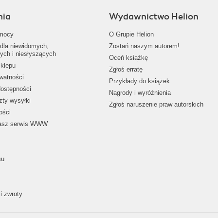
nia
Wydawnictwo Helion
mocy
O Grupie Helion
dla niewidomych,
Zostań naszym autorem!
ych i niesłyszących
Oceń książkę
klepu
Zgłoś erratę
ywatności
Przykłady do książek
dostępności
Nagrody i wyróżnienia
zty wysyłki
Zgłoś naruszenie praw autorskich
ości
nasz serwis WWW
su
i zwroty