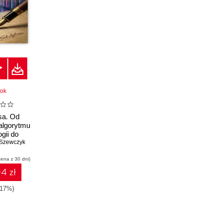
ook
sa. Od
algorytmu
ogii do
 Szewczyk
ii
cena z 30 dni)
4 zł
-17%)