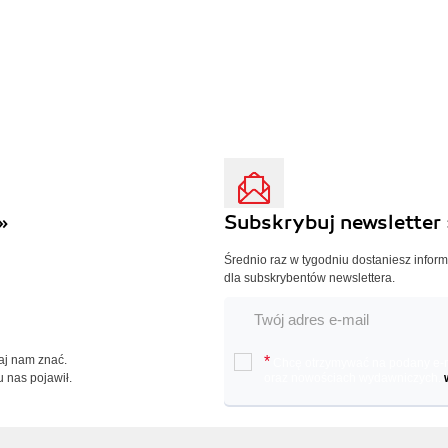
»
Subskrybuj newsletter 
Średnio raz w tygodniu dostaniesz infor
dla subskrybentów newslettera.
Daj nam znać.
*
Chcę otrzymywać na podany e-ma
u nas pojawił.
oraz nowościach wydawniczych.