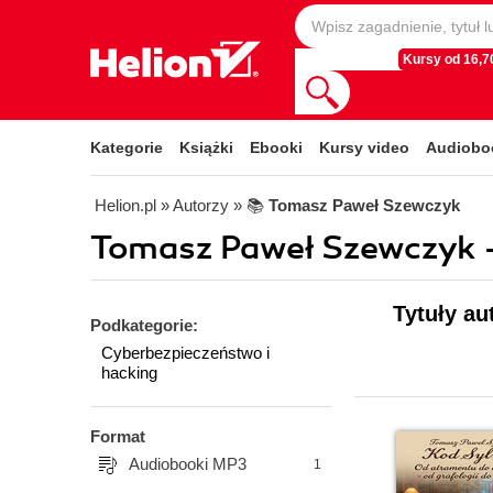
Kursy od 16,70
Kategorie
Książki
Ebooki
Kursy video
Audiobo
Helion.pl
» Autorzy
» 📚
Tomasz Paweł Szewczyk
Tomasz Paweł Szewczyk -
Tytuły a
Podkategorie:
Cyberbezpieczeństwo i
hacking
Format
Audiobooki MP3
1