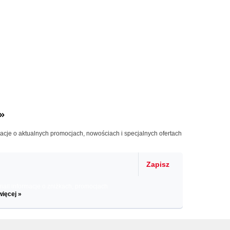
»
macje o aktualnych promocjach, nowościach i specjalnych ofertach
Zapisz
il informacje o zniżkach, promocjach
więcej »