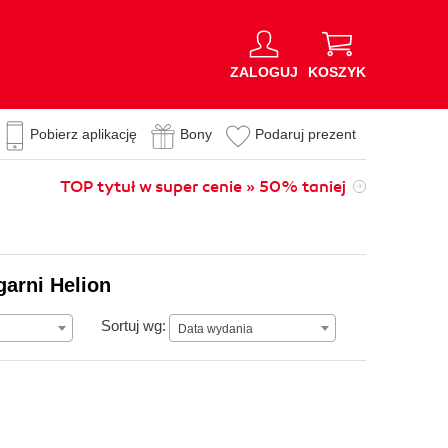
ZALOGUJ
KOSZYK
Pobierz aplikację
Bony
Podaruj prezent
TOP tytuł w super cenie » 50% taniej
arni Helion
Data wydania
Sortuj wg:
Data wydania