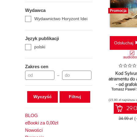
Wydawca
Promocja
Wydawnictwo Horyzont Idei
Język publikacji
Odsłuchaj
polski
audiob
Zakres cen
Kod Sylvu
–
atramentu do 
- od grafol
Tomasz Paweł
biometr
Wyczyść
(15,90 zł najniższa 
29.0
BLOG
34.99 zł
(
eBooki za 0,00zł
Nowości