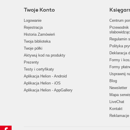
Twoje Konto
Księgar
Logowanie
Centrum po
Rejestracja
Przewodnik 
słabowidząc
Historia Zamówień
Regulamin s
Twoja biblioteka
Polityka pr
Twoje półki
Deklaracja 
Aktywuj kod na produkty
Formy i kos
Prezenty
Formy płatn
Testy i certyfikaty
Usprawnij 
Aplikacja Helion - Android
Blog
Aplikacja Helion - iOS
Newsletter
Aplikacja Helion - AppGallery
Mapa serwi
LiveChat
Kontakt
Reklamacje 