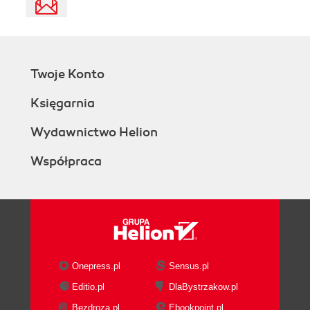
Twoje Konto
Księgarnia
Wydawnictwo Helion
Współpraca
Onepress.pl
Sensus.pl
Editio.pl
DlaBystrzakow.pl
Bezdroza.pl
Ebookpoint.pl