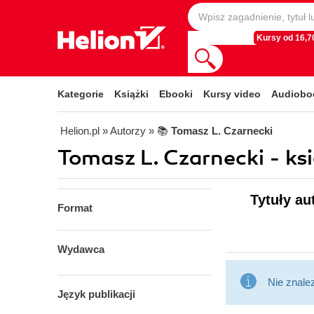
Kursy od 16,70
Kategorie
Książki
Ebooki
Kursy video
Audiobo
Helion.pl
» Autorzy
» 📚
Tomasz L. Czarnecki
Tomasz L. Czarnecki - ksi
Tytuły au
Format
Wydawca
Nie znale
Język publikacji