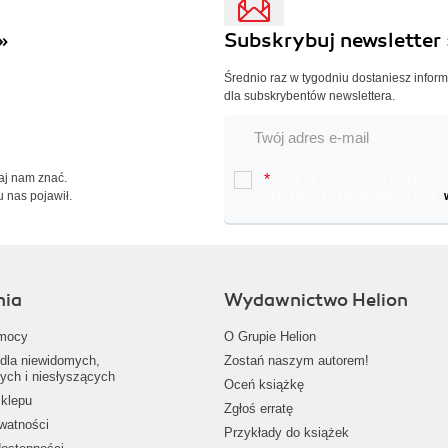
»
Subskrybuj newsletter 
Średnio raz w tygodniu dostaniesz infor
dla subskrybentów newslettera.
Daj nam znać.
*
Chcę otrzymywać na podany e-ma
u nas pojawił.
oraz nowościach wydawniczych.
nia
Wydawnictwo Helion
mocy
O Grupie Helion
dla niewidomych,
Zostań naszym autorem!
ych i niesłyszących
Oceń książkę
klepu
Zgłoś erratę
ywatności
Przykłady do książek