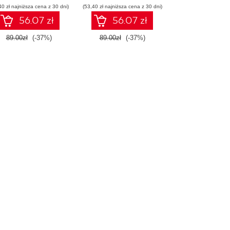
40 zł najniższa cena z 30 dni)
Wydanie III
(53,40 zł najniższa cena z 30 dni)
56.07 zł
56.07 zł
89.00zł
(-37%)
89.00zł
(-37%)