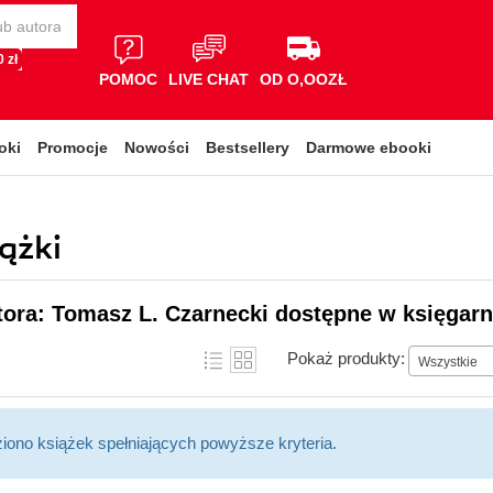
 zł
POMOC
LIVE CHAT
OD O,OOZŁ
oki
Promocje
Nowości
Bestsellery
Darmowe ebooki
ążki
tora: Tomasz L. Czarnecki dostępne w księgarn
Pokaż produkty:
Wszystkie
ziono książek spełniających powyższe kryteria.