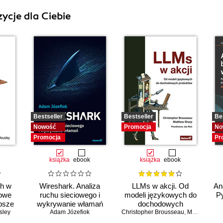
ycje dla Ciebie
Bestseller
Bestseller
Be
Nowość
Promocja
No
Promocja
Pr
książka
ebook
książka
ebook
ch w
Wireshark. Analiza
LLMs w akcji. Od
An
zowe
ruchu sieciowego i
modeli językowych do
Py
epsze
wykrywanie włamań
dochodowych
sley
Adam Józefiok
Christopher Brousseau
produktów
,
Matt Sharp