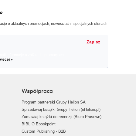
»
macje o aktualnych promocjach, nowościach i specjalnych ofertach
Zapisz
il informacje o zniżkach, promocjach
więcej »
Współpraca
Program partnerski Grupy Helion SA
Sprzedawaj książki Grupy Helion (eHelion.pl)
Zamawiaj książki do recenzji (Biuro Prasowe)
BIBLIO Ebookpoint
Custom Publishing - B2B