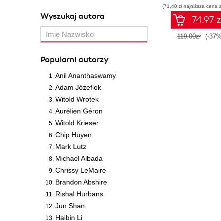
(71,40 zł najniższa cena z
Wyszukaj autora
74.97 z
119.00zł
(-37%
Popularni autorzy
Anil Ananthaswamy
Adam Józefiok
Witold Wrotek
Aurélien Géron
Witold Krieser
Chip Huyen
Mark Lutz
Michael Albada
Chrissy LeMaire
Brandon Abshire
Rishal Hurbans
Jun Shan
Haibin Li