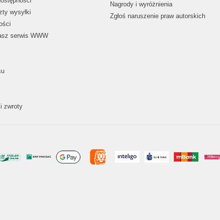
dostępności
Nagrody i wyróżnienia
zty wysyłki
Zgłoś naruszenie praw autorskich
ości
nasz serwis WWW
su
i zwroty