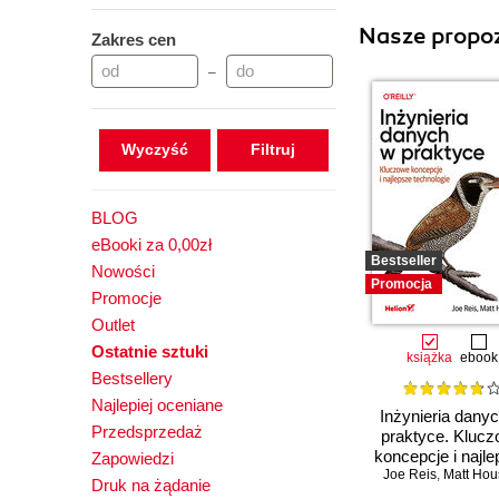
Nasze propoz
Zakres cen
–
Wyczyść
BLOG
eBooki za 0,00zł
Bestseller
Nowości
Promocja
Promocje
Outlet
Ostatnie sztuki
książka
ebook
Bestsellery
Najlepiej oceniane
Inżynieria dany
Przedsprzedaż
praktyce. Kluc
koncepcje i najl
Zapowiedzi
Joe Reis
technologie
,
Matt Hou
Druk na żądanie