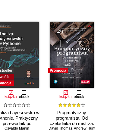
stseller
Promocja
wość
omocja
książka
ebook
książka
ebook
aliza bayesowska w
Pragmatyczny
thonie. Praktyczny
programista. Od
przewodnik po
czeladnika do mistrza.
modelowaniu
Osvaldo Martin
David Thomas
Wydanie II
,
Andrew Hunt
probabilistycznym.