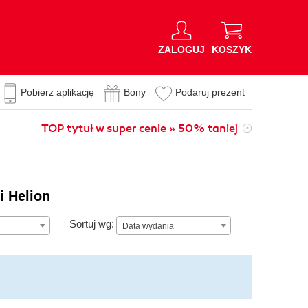
ZALOGUJ
KOSZYK
Pobierz aplikację
Bony
Podaruj prezent
TOP tytuł w super cenie » 50% taniej
i Helion
Data wydania
Sortuj wg:
Data wydania