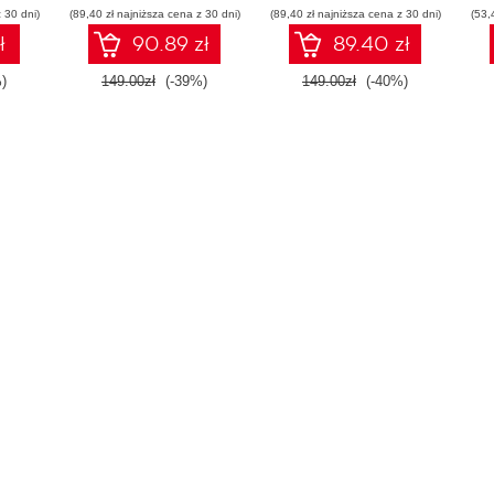
 30 dni)
(89,40 zł najniższa cena z 30 dni)
(89,40 zł najniższa cena z 30 dni)
(53,
ł
90.89 zł
89.40 zł
)
149.00zł
(-39%)
149.00zł
(-40%)