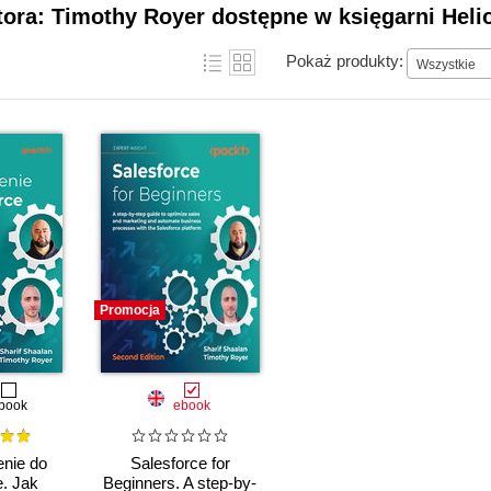
tora: Timothy Royer dostępne w księgarni Heli
Pokaż produkty:
Wszystkie
Promocja
book
ebook
nie do
Salesforce for
e. Jak
Beginners. A step-by-