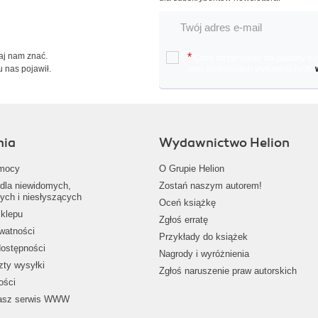
Daj nam znać.
*
Chcę otrzymywać na podany e-ma
u nas pojawił.
oraz nowościach wydawniczych.
nia
Wydawnictwo Helion
mocy
O Grupie Helion
dla niewidomych,
Zostań naszym autorem!
ych i niesłyszących
Oceń książkę
klepu
Zgłoś erratę
ywatności
Przykłady do książek
dostępności
Nagrody i wyróżnienia
zty wysyłki
Zgłoś naruszenie praw autorskich
ości
nasz serwis WWW