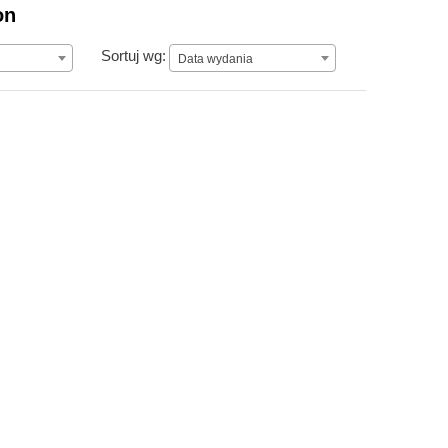
on
Data wydania
Sortuj wg:
Data wydania