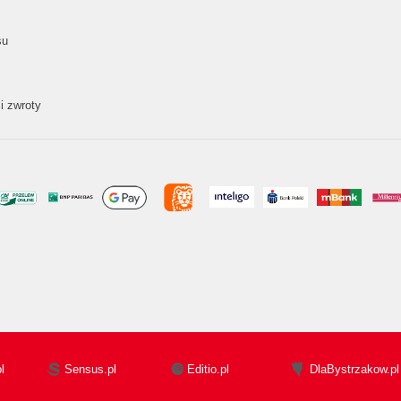
su
i zwroty
l
Sensus.pl
Editio.pl
DlaBystrzakow.pl