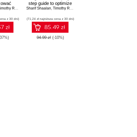
zować
step guide to optimize
arketing.
imothy Royer
Sharif Shaalan
sales and marketing
,
Timothy Royer
 II
and automate business
cena z 30 dni)
(71,24 zł najniższa cena z 30 dni)
processes with the
Salesforce platform -
7 zł
85.49 zł
Second Edition
-37%)
94.99 zł
(-10%)