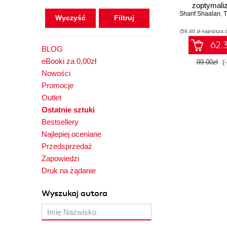
zoptymali
Sharif Shaalan
sprzedaż i m
,
T
Wyczyść
Wydanie
(59,40 zł najniższa 
62.3
BLOG
eBooki za 0,00zł
99.00zł
(
Nowości
Promocje
Outlet
Ostatnie sztuki
Bestsellery
Najlepiej oceniane
Przedsprzedaż
Zapowiedzi
Druk na żądanie
Wyszukaj autora