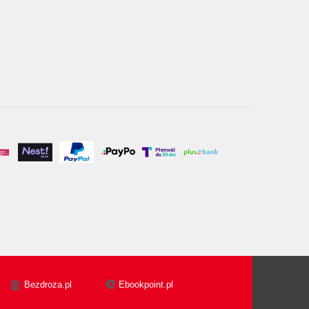
Bezdroza.pl
Ebookpoint.pl