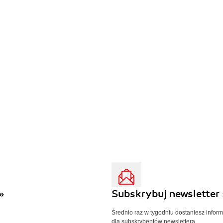
»
Subskrybuj newsletter 
Średnio raz w tygodniu dostaniesz infor
dla subskrybentów newslettera.