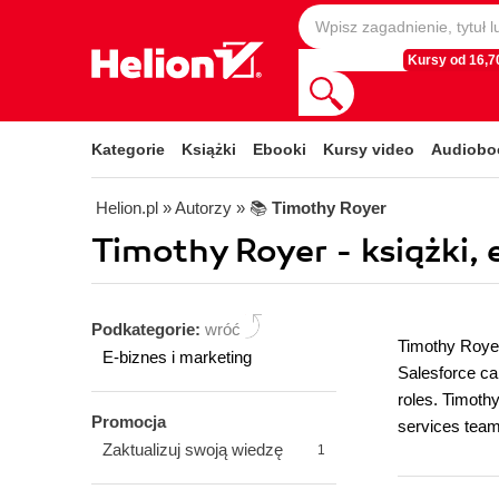
Kursy od 16,70
Kategorie
Książki
Ebooki
Kursy video
Audiobo
Helion.pl
» Autorzy
» 📚
Timothy Royer
Timothy Royer - książki, 
Podkategorie:
wróć
Timothy Royer 
E-biznes i marketing
Salesforce car
roles. Timoth
Promocja
services team
Zaktualizuj swoją wiedzę
1