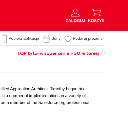
ZALOGUJ
KOSZYK
Pobierz aplikację
Bony
Podaruj prezent
TOP tytuł w super cenie » 50% taniej
ified Application Architect. Timothy began his
 in a number of implementations in a variety of
 as a member of the Salesforce.org professional