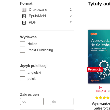
Tytuły au
Format
Drukowane
1
Epub/Mobi
2
PDF
2
Wydawca
Helion
Packt Publishing
Język publikacji
Promocja
angielski
polski
książka
e
Zakres cen
–
Wprowadze
Salesforc