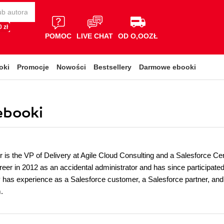
 zł
POMOC
LIVE CHAT
OD O,OOZŁ
oki
Promocje
Nowości
Bestsellery
Darmowe ebooki
ebooki
is the VP of Delivery at Agile Cloud Consulting and a Salesforce Cert
eer in 2012 as an accidental administrator and has since participated
y has experience as a Salesforce customer, a Salesforce partner, and
.