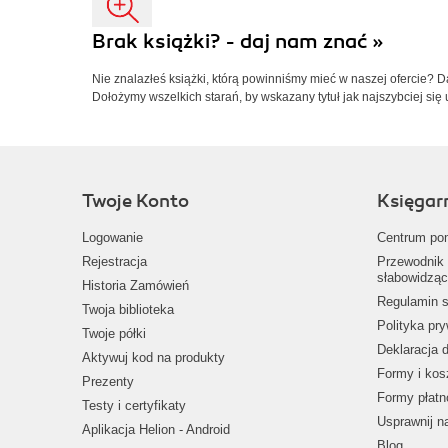
Brak książki? - daj nam znać »
Nie znalazłeś książki, którą powinniśmy mieć w naszej ofercie? 
Dołożymy wszelkich starań, by wskazany tytuł jak najszybciej się 
Twoje Konto
Księgar
Logowanie
Centrum po
Rejestracja
Przewodnik 
słabowidząc
Historia Zamówień
Regulamin s
Twoja biblioteka
Polityka pr
Twoje półki
Deklaracja 
Aktywuj kod na produkty
Formy i kos
Prezenty
Formy płatn
Testy i certyfikaty
Usprawnij 
Aplikacja Helion - Android
Blog