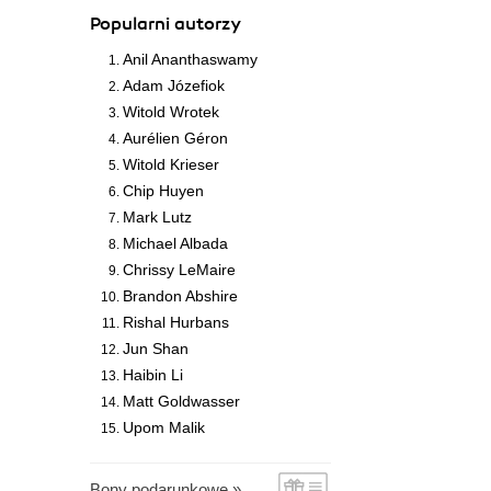
Popularni autorzy
Anil Ananthaswamy
Adam Józefiok
Witold Wrotek
Aurélien Géron
Witold Krieser
Chip Huyen
Mark Lutz
Michael Albada
Chrissy LeMaire
Brandon Abshire
Rishal Hurbans
Jun Shan
Haibin Li
Matt Goldwasser
Upom Malik
Bony podarunkowe »